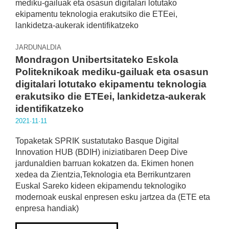
JARDUNALDIA
Mondragon Unibertsitateko Eskola
Politeknikoak mediku-gailuak eta osasun
digitalari lotutako ekipamentu teknologia
erakutsiko die ETEei, lankidetza-aukerak
identifikatzeko
2021·11·11
Topaketak SPRIK sustatutako Basque Digital
Innovation HUB (BDIH) iniziatibaren Deep Dive
jardunaldien barruan kokatzen da. Ekimen honen
xedea da Zientzia,Teknologia eta Berrikuntzaren
Euskal Sareko kideen ekipamendu teknologiko
modernoak euskal enpresen esku jartzea da (ETE eta
enpresa handiak)