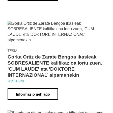
TESIA
Gorka Ortiz de Zarate Bengoa ikasleak
SOBRESALIENTE kalifikazioa lortu zuen,
'CUM LAUDE' eta 'DOKTORE
INTERNAZIONAL’ aipamenekin
2021·12·20
Informazio gehiago