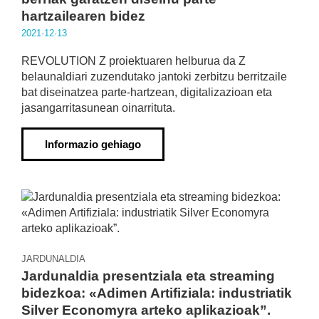
hartzailearen bidez
2021·12·13
REVOLUTION Z proiektuaren helburua da Z
belaunaldiari zuzendutako jantoki zerbitzu berritzaile
bat diseinatzea parte-hartzean, digitalizazioan eta
jasangarritasunean oinarrituta.
Informazio gehiago
JARDUNALDIA
Jardunaldia presentziala eta streaming
bidezkoa: «Adimen Artifiziala: industriatik
Silver Economyra arteko aplikazioak”.