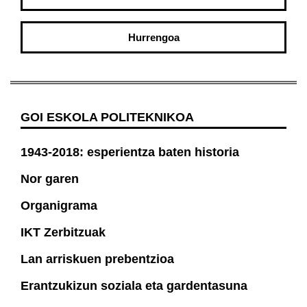
Hurrengoa
GOI ESKOLA POLITEKNIKOA
1943-2018: esperientza baten historia
Nor garen
Organigrama
IKT Zerbitzuak
Lan arriskuen prebentzioa
Erantzukizun soziala eta gardentasuna