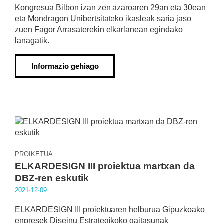
Kongresua Bilbon izan zen azaroaren 29an eta 30ean
eta Mondragon Unibertsitateko ikasleak saria jaso
zuen Fagor Arrasaterekin elkarlanean egindako
lanagatik.
Informazio gehiago
PROIKETUA
ELKARDESIGN III proiektua martxan da
DBZ-ren eskutik
2021·12·09
ELKARDESIGN III proiektuaren helburua Gipuzkoako
enpresek Diseinu Estrategikoko gaitasunak