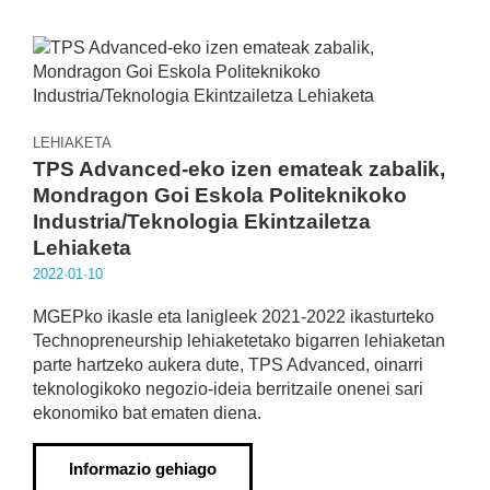
LEHIAKETA
TPS Advanced-eko izen emateak zabalik,
Mondragon Goi Eskola Politeknikoko
Industria/Teknologia Ekintzailetza
Lehiaketa
2022·01·10
MGEPko ikasle eta lanigleek 2021-2022 ikasturteko
Technopreneurship lehiaketetako bigarren lehiaketan
parte hartzeko aukera dute, TPS Advanced, oinarri
teknologikoko negozio-ideia berritzaile onenei sari
ekonomiko bat ematen diena.
Informazio gehiago