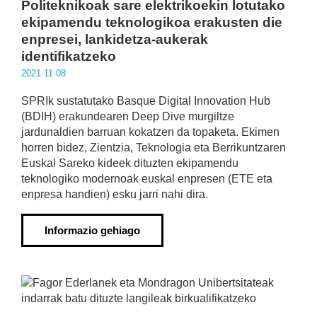
Politeknikoak sare elektrikoekin lotutako
ekipamendu teknologikoa erakusten die
enpresei, lankidetza-aukerak
identifikatzeko
2021·11·08
SPRIk sustatutako Basque Digital Innovation Hub
(BDIH) erakundearen Deep Dive murgiltze
jardunaldien barruan kokatzen da topaketa. Ekimen
horren bidez, Zientzia, Teknologia eta Berrikuntzaren
Euskal Sareko kideek dituzten ekipamendu
teknologiko modernoak euskal enpresen (ETE eta
enpresa handien) esku jarri nahi dira.
Informazio gehiago