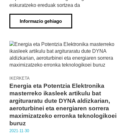
eskuratzeko ereduak sortzea da
Informazio gehiago
IKERKETA
Energia eta Potentzia Elektronika
masterreko ikasleek artikulu bat
argituraratu dute DYNA aldizkarian,
aeroturbinei eta energiaren sorrera
maximizatzeko erronka teknologikoei
buruz
2021·11·30