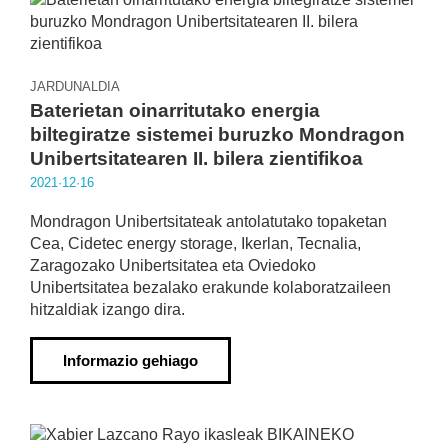
JARDUNALDIA
Baterietan oinarritutako energia
biltegiratze sistemei buruzko Mondragon
Unibertsitatearen II. bilera zientifikoa
2021·12·16
Mondragon Unibertsitateak antolatutako topaketan
Cea, Cidetec energy storage, Ikerlan, Tecnalia,
Zaragozako Unibertsitatea eta Oviedoko
Unibertsitatea bezalako erakunde kolaboratzaileen
hitzaldiak izango dira.
Informazio gehiago