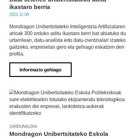
ikastaro berria
2021·11·08
Mondragon Unibertsitateko Inteligentzia Artifizialaren
arloak 300 orduko aditu ikastaro berri bat abiatuko du
urtarrilean, datu-analista edo datu-zientzialari izateko
gaitzeko, enpresetan gero eta gehiago eskatzen den
profila.
Informazio gehiago
JARDUNALDIA
Mondragon Unibertsitateko Eskola