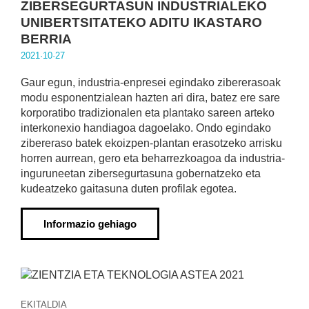
ZIBERSEGURTASUN INDUSTRIALEKO
UNIBERTSITATEKO ADITU IKASTARO
BERRIA
2021·10·27
Gaur egun, industria-enpresei egindako zibererasoak
modu esponentzialean hazten ari dira, batez ere sare
korporatibo tradizionalen eta plantako sareen arteko
interkonexio handiagoa dagoelako. Ondo egindako
zibereraso batek ekoizpen-plantan erasotzeko arrisku
horren aurrean, gero eta beharrezkoagoa da industria-
inguruneetan zibersegurtasuna gobernatzeko eta
kudeatzeko gaitasuna duten profilak egotea.
Informazio gehiago
EKITALDIA