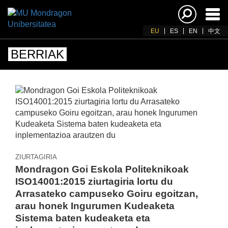
Akti
nab
EU
ES
EN
中文
BERRIAK
ZIURTAGIRIA
Mondragon Goi Eskola Politeknikoak
ISO14001:2015 ziurtagiria lortu du
Arrasateko campuseko Goiru egoitzan,
arau honek Ingurumen Kudeaketa
Sistema baten kudeaketa eta