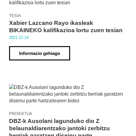
TESIA
Xabier Lazcano Rayo ikasleak
BIKAINEKO kalifikazioa lortu zuen tesian
2021·12·14
Informazio gehiago
PROIEKTUA
DBZ-k Ausolani lagunduko dio Z
belaunaldiarentzako jantoki zerbitzu
berriak garatzen diseinu parte