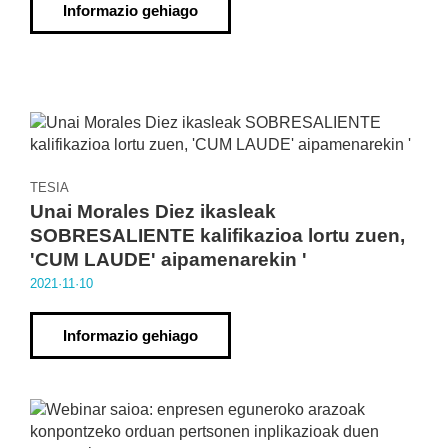
Informazio gehiago
TESIA
Unai Morales Diez ikasleak
SOBRESALIENTE kalifikazioa lortu zuen,
'CUM LAUDE' aipamenarekin '
2021·11·10
Informazio gehiago