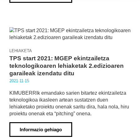
LEHIAKETA
TPS start 2021: MGEP ekintzailetza
teknologikoaren lehiaketak 2.edizioaren
garaileak izendatu ditu
2021·11·15
KIMUBERRIk emandako sarien bitartez ekintzailetza
teknologikoa ikasleen artean sustatzen duen
lehiaketako proiektu onenak saritu dira, hala nola, hiru
proiektu onenak eta “pitching” onena.
Informazio gehiago