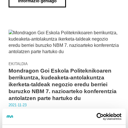
Informazio gehiago
EKITALDIA
Mondragon Goi Eskola Politeknikoaren
berrikuntza, kudeaketa-antolakuntza
ikerketa-taldeak negozio eredu berriei
buruzko NBM 7. nazioarteko konferentzia
antolatzen parte hartuko du
2021·11·23
Ekitaldia Erroman eta online izango da, 2022ko
ekainaren 22tik 24ra. Artikuluak aurkezteko epea