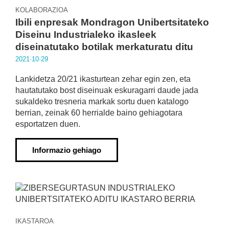
KOLABORAZIOA
Ibili enpresak Mondragon Unibertsitateko
Diseinu Industrialeko ikasleek
diseinatutako botilak merkaturatu ditu
2021·10·29
Lankidetza 20/21 ikasturtean zehar egin zen, eta
hautatutako bost diseinuak eskuragarri daude jada
sukaldeko tresneria markak sortu duen katalogo
berrian, zeinak 60 herrialde baino gehiagotara
esportatzen duen.
Informazio gehiago
IKASTAROA