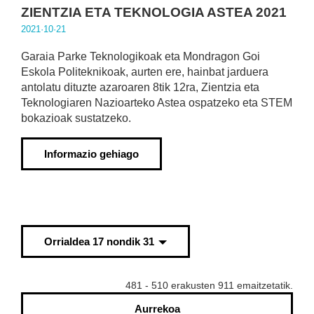
ZIENTZIA ETA TEKNOLOGIA ASTEA 2021
2021·10·21
Garaia Parke Teknologikoak eta Mondragon Goi
Eskola Politeknikoak, aurten ere, hainbat jarduera
antolatu dituzte azaroaren 8tik 12ra, Zientzia eta
Teknologiaren Nazioarteko Astea ospatzeko eta STEM
bokazioak sustatzeko.
Informazio gehiago
Orrialdea 17 nondik 31
481 - 510 erakusten 911 emaitzetatik.
Aurrekoa