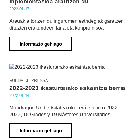
inplementazioa arautzen du
2022·01·17
Arauak aitortzen du ingurumen estrategiak garatzen
dituzten erakundeen lana eta konpromisoa
Informazio gehiago
RUEDA DE PRENSA
2022-2023 ikasturterako eskaintza berria
2022·01·14
Mondragon Unibertsitatea ofrecerá el curso 2022-
2023, 18 Grados y 19 Másteres Universitarios
Informazio gehiago