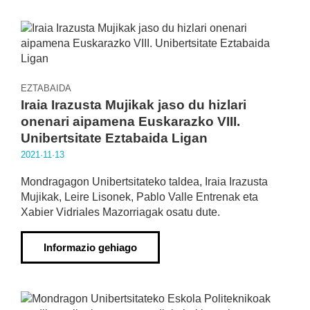
EZTABAIDA
Iraia Irazusta Mujikak jaso du hizlari
onenari aipamena Euskarazko VIII.
Unibertsitate Eztabaida Ligan
2021·11·13
Mondragagon Unibertsitateko taldea, Iraia Irazusta
Mujikak, Leire Lisonek, Pablo Valle Entrenak eta
Xabier Vidriales Mazorriagak osatu dute.
Informazio gehiago