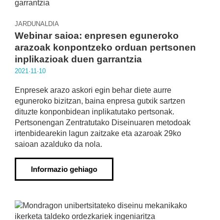
JARDUNALDIA
Webinar saioa: enpresen eguneroko
arazoak konpontzeko orduan pertsonen
inplikazioak duen garrantzia
2021·11·10
Enpresek arazo askori egin behar diete aurre
eguneroko bizitzan, baina enpresa gutxik sartzen
dituzte konponbidean inplikatutako pertsonak.
Pertsonengan Zentratutako Diseinuaren metodoak
irtenbidearekin lagun zaitzake eta azaroak 29ko
saioan azalduko da nola.
Informazio gehiago