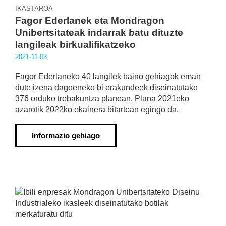
IKASTAROA
Fagor Ederlanek eta Mondragon
Unibertsitateak indarrak batu dituzte
langileak birkualifikatzeko
2021·11·03
Fagor Ederlaneko 40 langilek baino gehiagok eman
dute izena dagoeneko bi erakundeek diseinatutako
376 orduko trebakuntza planean. Plana 2021eko
azarotik 2022ko ekainera bitartean egingo da.
Informazio gehiago