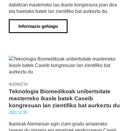
dabiltzan masterreko lau ikasle kongresura joan dira
eta haietako batek lan zientifiko bat aurkeztu du.
Informazio gehiago
IKERKETA
Teknologia Biomedikoak unibertsitate
masterreko ikasle batek Caseib
kongresuan lan zientifiko bat aurkeztu du
2021·11·30
Ikasleak Alemanian egin zuen gradu amaierako
lanean du oinarria eta emaitzek etorkizunean Covid-