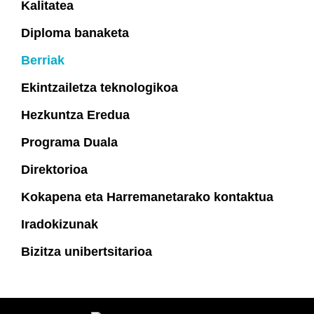
Kalitatea
Diploma banaketa
Berriak
Ekintzailetza teknologikoa
Hezkuntza Eredua
Programa Duala
Direktorioa
Kokapena eta Harremanetarako kontaktua
Iradokizunak
Bizitza unibertsitarioa