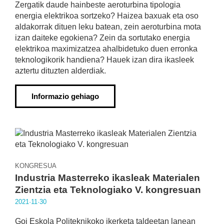
Zergatik daude hainbeste aeroturbina tipologia
energia elektrikoa sortzeko? Haizea baxuak eta oso
aldakorrak dituen leku batean, zein aeroturbina mota
izan daiteke egokiena? Zein da sortutako energia
elektrikoa maximizatzea ahalbidetuko duen erronka
teknologikorik handiena? Hauek izan dira ikasleek
aztertu dituzten alderdiak.
Informazio gehiago
KONGRESUA
Industria Masterreko ikasleak Materialen
Zientzia eta Teknologiako V. kongresuan
2021·11·30
Goi Eskola Politeknikoko ikerketa taldeetan lanean