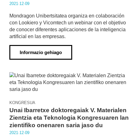
2021·12·09
Mondragon Unibertsitatea organiza en colaboración
con Lookiero y Vicomtech un webinar con el objetivo
de conocer diferentes aplicaciones de la inteligencia
artificial en las empresas.
Informazio gehiago
KONGRESUA
Unai Ibarretxe doktoregaiak V. Materialen
Zientzia eta Teknologia Kongresuaren lan
zientifiko onenaren saria jaso du
2021·12·09