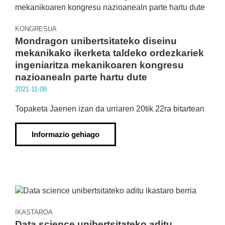
KONGRESUA
Mondragon unibertsitateko diseinu
mekanikako ikerketa taldeko ordezkariek
ingeniaritza mekanikoaren kongresu
nazioanealn parte hartu dute
2021·11·08
Topaketa Jaenen izan da urriaren 20tik 22ra bitartean
Informazio gehiago
IKASTAROA
Data science unibertsitateko aditu