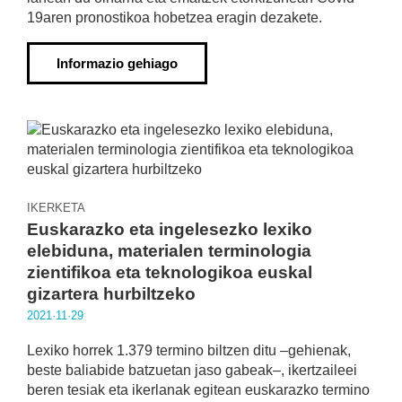
19aren pronostikoa hobetzea eragin dezakete.
Informazio gehiago
IKERKETA
Euskarazko eta ingelesezko lexiko
elebiduna, materialen terminologia
zientifikoa eta teknologikoa euskal
gizartera hurbiltzeko
2021·11·29
Lexiko horrek 1.379 termino biltzen ditu –gehienak,
beste baliabide batzuetan jaso gabeak–, ikertzaileei
beren tesiak eta ikerlanak egitean euskarazko termino