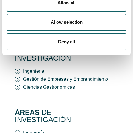
Allow all
Investigar en Mondragon
Allow selection
Unibertsitatea
Deny all
MODELO
DE
INVESTIGACIÓN
Ingeniería
Gestión de Empresas y Emprendimiento
Ciencias Gastronómicas
ÁREAS
DE
INVESTIGACIÓN
Ingeniería