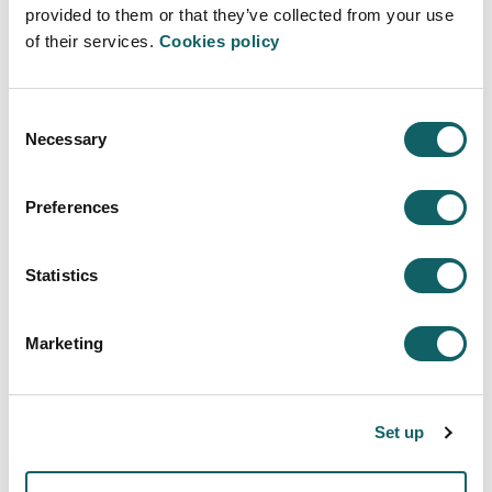
provided to them or that they’ve collected from your use
of their services.
Cookies policy
Consent
Necessary
Selection
VACACIONES DE VERANO
Las Bibliotecas de Mondragon
Unibertsitatea en verano
Preferences
27·07·2026
Statistics
Más información
Marketing
Ver más
Set up
Agenda - Eventos