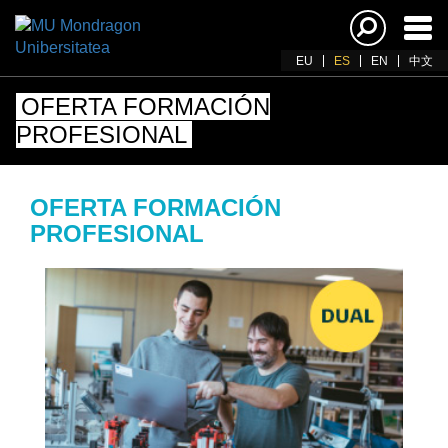
Acti
nav
EU
ES
EN
中文
OFERTA FORMACIÓN
PROFESIONAL
OFERTA FORMACIÓN
PROFESIONAL