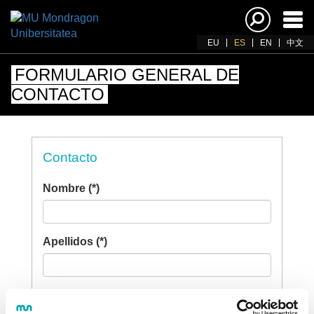
Acti
nav
EU
ES
EN
中文
FORMULARIO GENERAL DE
CONTACTO
Contacto
Nombre (*)
Apellidos (*)
E-mail (*)