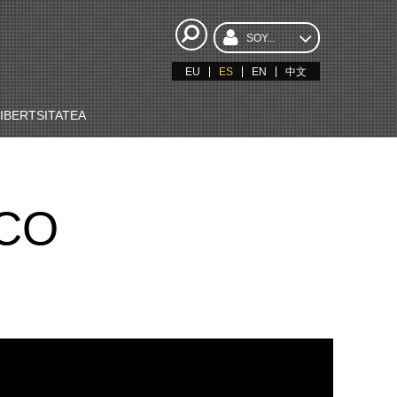
SOY...
EU
ES
EN
中文
BERTSITATEA
CO