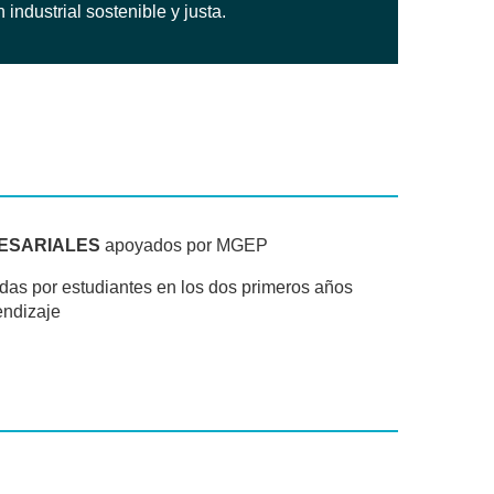
ndustrial sostenible y justa.
ESARIALES
apoyados por MGEP
idas por estudiantes en los dos primeros años
endizaje