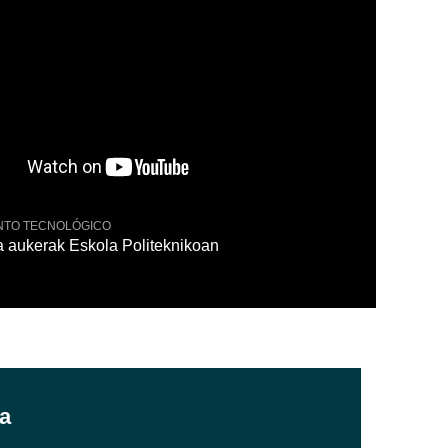
NTO TECNOLÓGICO
EMPRENDIMEN
za aukerak Eskola Politeknikoan
Changemake
ía