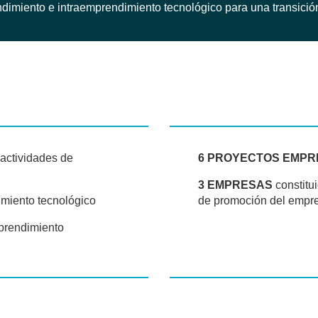
dimiento e intraemprendimiento tecnológico para una transición i
 actividades de
6 PROYECTOS EMPR
3 EMPRESAS
constitu
miento tecnológico
de promoción del empr
mprendimiento