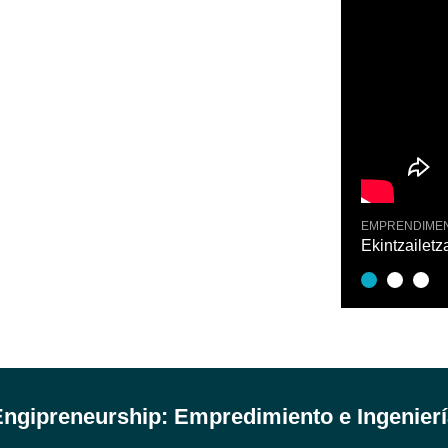
NTO TECNOLÓGICO
EMPRENDIME
rtuz Lehiaketa 2021
Ekintzailet
ngipreneurship: Empredimiento e Ingenier