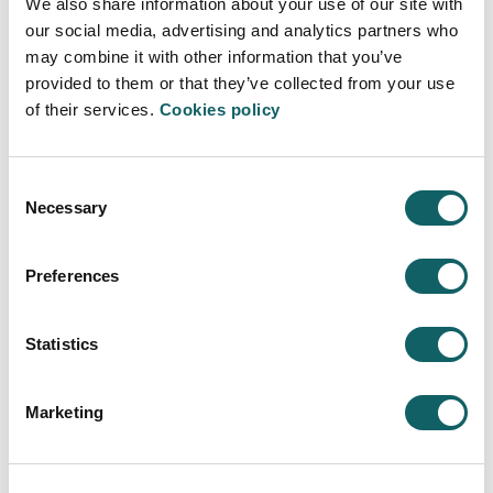
We also share information about your use of our site with
acceder al Máster Universitario están
our social media, advertising and analytics partners who
finalizando sus estudios de Grado por lo que no
may combine it with other information that you’ve
disponen del título de grado.
provided to them or that they’ve collected from your use
Aún así, la admisión se realiza en base a otra
of their services.
Cookies policy
documentación, entrevistas, etc. y la matrícula
está condicionada a la finalización del Grado.
Consent
De todos modos, te sugerimos que te pongas
Necessary
Selection
en contacto con la facultad en la que se imparte
el máster en el que estás interesado para que te
den los detalles concretos del proceso en ese
Preferences
máster.
Un saludo
Statistics
Marketing
Deja tu comentario