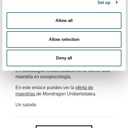
Set up
PREGUNTA
Allow all
Maestría en neuropsicologia?
Ana
(Yepez) Sat Jan 10 17:00:42 GMT 2026
Allow selection
RESPUESTA
Deny all
Buenos días:
En Mondragon Unibertsitatea no se ofrece una
maestría en europiscología.
En este enlace puedes ver la
oferta de
maestrías
de Mondragon Unibertsitatea.
Un saludo