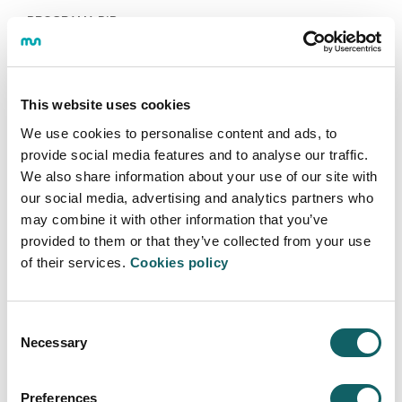
PROGRAMA BIP
Una semana intensiva en Alemania
17·10·2025
El nuevo programa BIP (Blended Intensive
This website uses cookies
Programme) ha permitido a estudiantes de ingeniería
We use cookies to personalise content and ads, to
visitar varias empresas alemanas y colaborar con
provide social media features and to analyse our traffic.
estudiantes internacionales
We also share information about your use of our site with
our social media, advertising and analytics partners who
Más información
may combine it with other information that you’ve
provided to them or that they’ve collected from your use
of their services.
Cookies policy
Consent
COMUNICADO
Necessary
Selection
Comunicado de Mondragon
Unibertsitatea sobre la masacre
humanitaria en la Franja de Gaza
Preferences