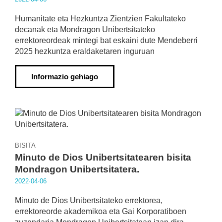
Humanitate eta Hezkuntza Zientzien Fakultateko
decanak eta Mondragon Unibertsitateko
errektoreordeak mintegi bat eskaini dute Mendeberri
2025 hezkuntza eraldaketaren inguruan
Informazio gehiago
BISITA
Minuto de Dios Unibertsitatearen bisita
Mondragon Unibertsitatera.
2022·04·06
Minuto de Dios Unibertsitateko errektorea,
errektoreorde akademikoa eta Gai Korporatiboen