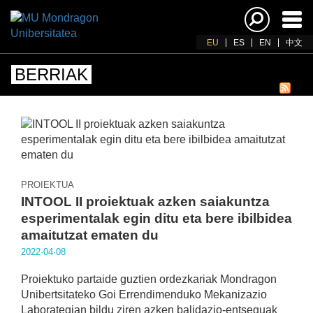
Akti
nab
EU
ES
EN
中文
BERRIAK
PROIEKTUA
INTOOL II proiektuak azken saiakuntza
esperimentalak egin ditu eta bere ibilbidea
amaitutzat ematen du
2022·04·08
Proiektuko partaide guztien ordezkariak Mondragon
Unibertsitateko Goi Errendimenduko Mekanizazio
Laborategian bildu ziren azken balidazio-entseguak