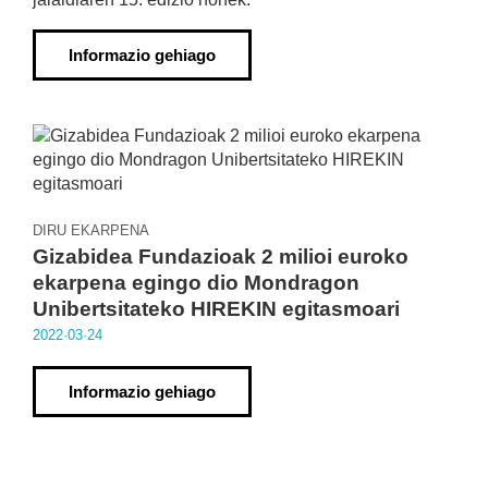
Informazio gehiago
DIRU EKARPENA
Gizabidea Fundazioak 2 milioi euroko
ekarpena egingo dio Mondragon
Unibertsitateko HIREKIN egitasmoari
2022·03·24
Informazio gehiago