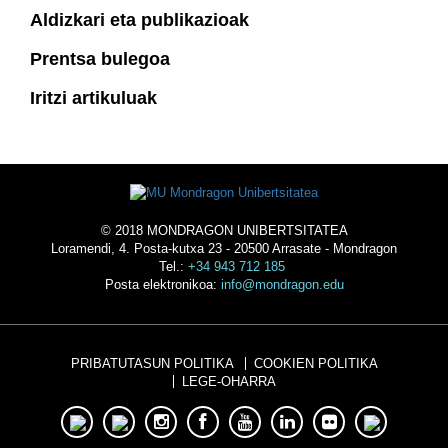
Aldizkari eta publikazioak
Prentsa bulegoa
Iritzi artikuluak
© 2018 MONDRAGON UNIBERTSITATEA
Loramendi, 4. Posta-kutxa 23 - 20500 Arrasate - Mondragon
Tel.:
+34 943 712 185
Posta elektronikoa:
info@mondragon.edu
PRIBATUTASUN POLITIKA
COOKIEN POLITIKA
LEGE-OHARRA