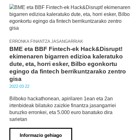
ERRONKA FINANTZA JASANGARRIAK
BME eta BBF Fintech-ek Hack&Disrupt!
ekimenaren bigarren edizioa kaleratuko
dute, eta, horri esker, Bilbo egonkortu
egingo da fintech berrikuntzarako zentro
gisa
2022·03·22
Bilboko hackathonean, apirilaren 1ean eta 2an
irtenbideak bilatuko zaizkie finantza jasangarriei
buruzko erronkei, eta 5.000 euro banatuko dira
sarietan
Informazio gehiago