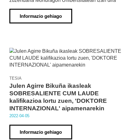
zuzendaria Mondragon Unibertsitatean izan dira
Informazio gehiago
TESIA
Julen Agirre Bikuña ikasleak
SOBRESALIENTE CUM LAUDE
kalifikazioa lortu zuen, 'DOKTORE
INTERNAZIONAL' aipamenarekin
2022·04·05
Informazio gehiago