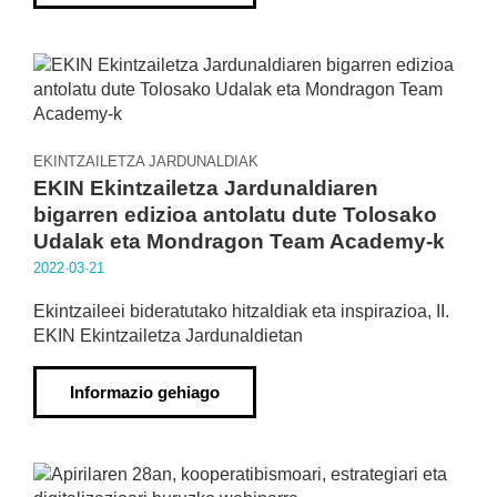
EKINTZAILETZA JARDUNALDIAK
EKIN Ekintzailetza Jardunaldiaren
bigarren edizioa antolatu dute Tolosako
Udalak eta Mondragon Team Academy-k
2022·03·21
Ekintzaileei bideratutako hitzaldiak eta inspirazioa, II.
EKIN Ekintzailetza Jardunaldietan
Informazio gehiago