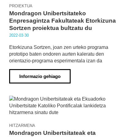
PROIEKTUA
Mondragon Unibertsitateko
Enpresagintza Fakultateak Etorkizuna
Sortzen proiektua bultzatu du
2022·03·30
Etorkizuna Sortzen, joan zen urteko programa
prototipo baten ondoren aurten kaleratu den
orientazio-programa esperimentala izan da
Informazio gehiago
HITZARMENA
Mondragon Unibertsitateak eta