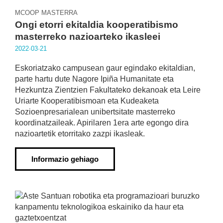
MCOOP MASTERRA
Ongi etorri ekitaldia kooperatibismo
masterreko nazioarteko ikasleei
2022·03·21
Eskoriatzako campusean gaur egindako ekitaldian,
parte hartu dute Nagore Ipiña Humanitate eta
Hezkuntza Zientzien Fakultateko dekanoak eta Leire
Uriarte Kooperatibismoan eta Kudeaketa
Sozioenpresarialean unibertsitate masterreko
koordinatzaileak. Apirilaren 1era arte egongo dira
nazioartetik etorritako zazpi ikasleak.
Informazio gehiago