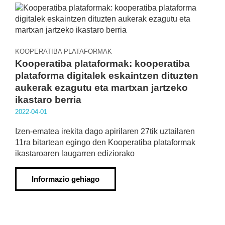
KOOPERATIBA PLATAFORMAK
Kooperatiba plataformak: kooperatiba
plataforma digitalek eskaintzen dituzten
aukerak ezagutu eta martxan jartzeko
ikastaro berria
2022·04·01
Izen-ematea irekita dago apirilaren 27tik uztailaren
11ra bitartean egingo den Kooperatiba plataformak
ikastaroaren laugarren ediziorako
Informazio gehiago