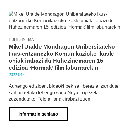
HUHEZINEMA
Mikel Uralde Mondragon Unibersitateko
Ikus-entzunezko Komunikazioko ikasle
ohiak irabazi du Huhezinemaren 15.
edizioa ‘Hormak’ film laburrarekin
2022·04·02
Aurtengo edizioan, bideoklipek sail berezia izan dute;
sail horretako lehengo saria Nitya Lopezek
zuzendutako ‘Teloia’ lanak irabazi zuen.
Informazio gehiago