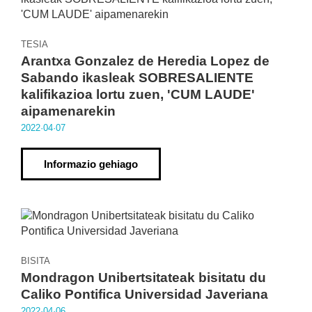
TESIA
Arantxa Gonzalez de Heredia Lopez de
Sabando ikasleak SOBRESALIENTE
kalifikazioa lortu zuen, 'CUM LAUDE'
aipamenarekin
2022·04·07
Informazio gehiago
BISITA
Mondragon Unibertsitateak bisitatu du
Caliko Pontifica Universidad Javeriana
2022·04·06