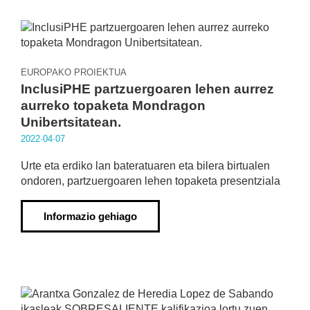
EUROPAKO PROIEKTUA
InclusiPHE partzuergoaren lehen aurrez
aurreko topaketa Mondragon
Unibertsitatean.
2022·04·07
Urte eta erdiko lan bateratuaren eta bilera birtualen
ondoren, partzuergoaren lehen topaketa presentziala
Informazio gehiago