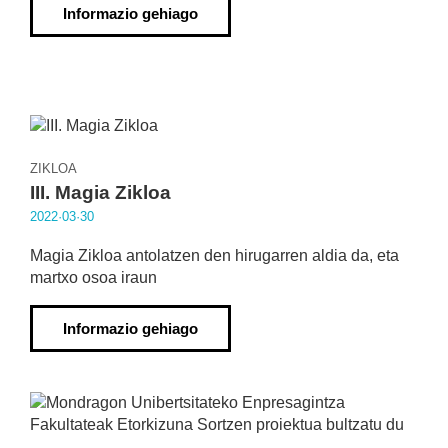
Informazio gehiago
ZIKLOA
III. Magia Zikloa
2022·03·30
Magia Zikloa antolatzen den hirugarren aldia da, eta
martxo osoa iraun
Informazio gehiago