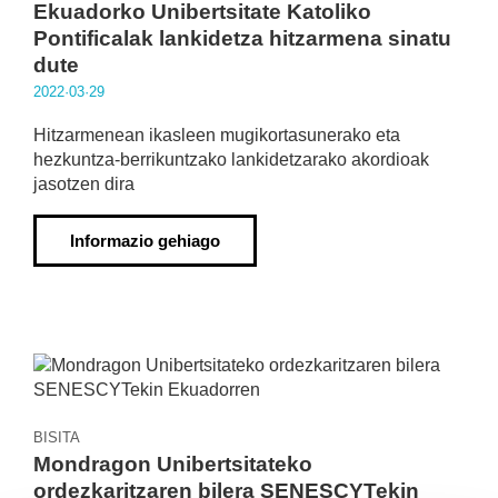
Ekuadorko Unibertsitate Katoliko
Pontificalak lankidetza hitzarmena sinatu
dute
2022·03·29
Hitzarmenean ikasleen mugikortasunerako eta
hezkuntza-berrikuntzako lankidetzarako akordioak
jasotzen dira
Informazio gehiago
BISITA
Mondragon Unibertsitateko
ordezkaritzaren bilera SENESCYTekin