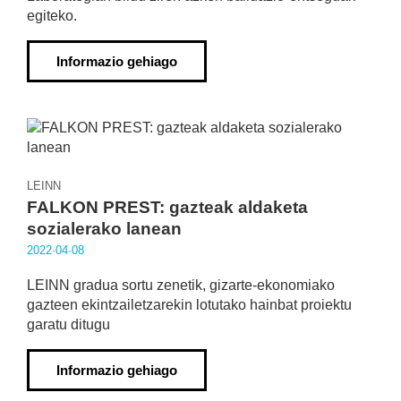
egiteko.
Informazio gehiago
LEINN
FALKON PREST: gazteak aldaketa
sozialerako lanean
2022·04·08
LEINN gradua sortu zenetik, gizarte-ekonomiako
gazteen ekintzailetzarekin lotutako hainbat proiektu
garatu ditugu
Informazio gehiago