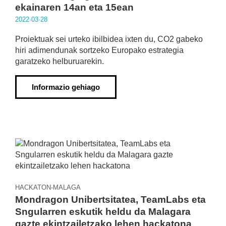
ekainaren 14an eta 15ean
2022·03·28
Proiektuak sei urteko ibilbidea ixten du, CO2 gabeko
hiri adimendunak sortzeko Europako estrategia
garatzeko helburuarekin.
Informazio gehiago
HACKATON-MALAGA
Mondragon Unibertsitatea, TeamLabs eta
Sngularren eskutik heldu da Malagara
gazte ekintzailetzako lehen hackatona