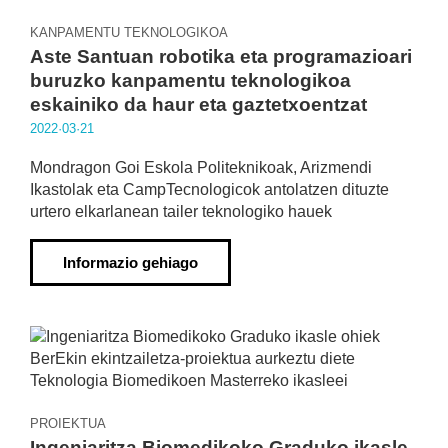
KANPAMENTU TEKNOLOGIKOA
Aste Santuan robotika eta programazioari
buruzko kanpamentu teknologikoa
eskainiko da haur eta gaztetxoentzat
2022·03·21
Mondragon Goi Eskola Politeknikoak, Arizmendi
Ikastolak eta CampTecnologicok antolatzen dituzte
urtero elkarlanean tailer teknologiko hauek
Informazio gehiago
PROIEKTUA
Ingeniaritza Biomedikoko Graduko ikasle