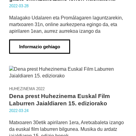
2022·03·28
Malagako Udalaren eta Promálagaren laguntzarekin,
martxoaren 31n, online aurkezpena egingo da, eta
apirilaren 1ean, aurrez aurrekoa izango da
Informazio gehiago
HUHEZINEMA 2022
Dena prest Huhezinema Euskal Film
Laburren Jaialdiaren 15. ediziorako
2022·03·24
Matxoaren 30etik apirilaren 1era, Aretxabaleta izango
da euskal film laburren bilgunea. Musika du ardatz
jaialdiaren 15. edizio honek.