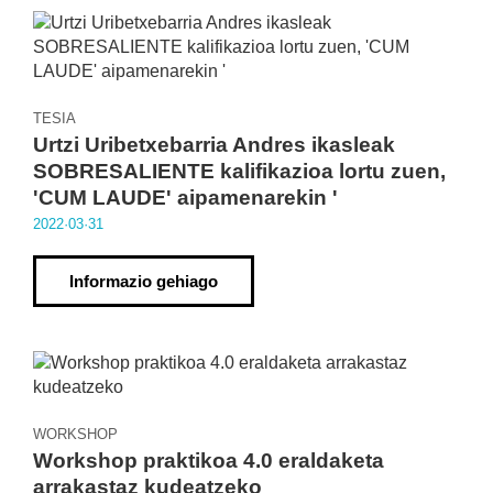
TESIA
Urtzi Uribetxebarria Andres ikasleak
SOBRESALIENTE kalifikazioa lortu zuen,
'CUM LAUDE' aipamenarekin '
2022·03·31
Informazio gehiago
WORKSHOP
Workshop praktikoa 4.0 eraldaketa
arrakastaz kudeatzeko