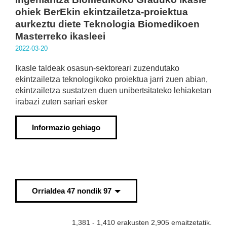
ohiek BerEkin ekintzailetza-proiektua
aurkeztu diete Teknologia Biomedikoen
Masterreko ikasleei
2022·03·20
Ikasle taldeak osasun-sektoreari zuzendutako
ekintzailetza teknologikoko proiektua jarri zuen abian,
ekintzailetza sustatzen duen unibertsitateko lehiaketan
irabazi zuten sariari esker
Informazio gehiago
Orrialdea 47 nondik 97
1,381 - 1,410 erakusten 2,905 emaitzetatik.