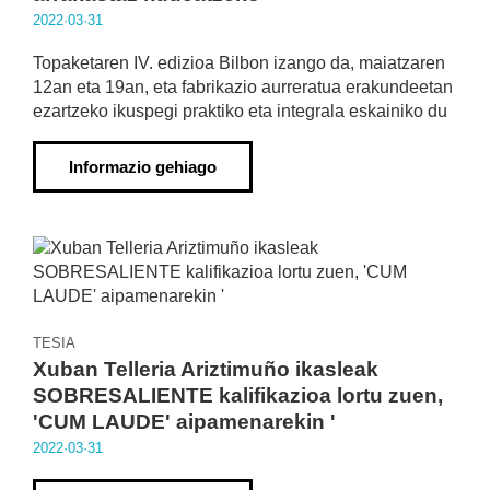
2022·03·31
Topaketaren IV. edizioa Bilbon izango da, maiatzaren
12an eta 19an, eta fabrikazio aurreratua erakundeetan
ezartzeko ikuspegi praktiko eta integrala eskainiko du
Informazio gehiago
TESIA
Xuban Telleria Ariztimuño ikasleak
SOBRESALIENTE kalifikazioa lortu zuen,
'CUM LAUDE' aipamenarekin '
2022·03·31