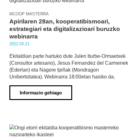
MCOOP MASTERRA
Apirilaren 28an, kooperatibismoari,
estrategiari eta digitalizazioari buruzko
webinarra
2022·03·21
Ekitaldian parte hartuko dute Julen Iturbe-Ormaetxek
(Consultor artesano), Jesus Fernandez del Carmenek
(Ederlan) eta Nagore Ipiñak (Mondragon
Unibertsitatea). Webinarra 18:00etan hasiko da.
Informazio gehiago