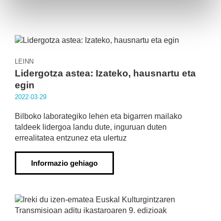
LEINN
Lidergotza astea: Izateko, hausnartu eta
egin
2022·03·29
Bilboko laborategiko lehen eta bigarren mailako
taldeek lidergoa landu dute, inguruan duten
errealitatea entzunez eta ulertuz
Informazio gehiago