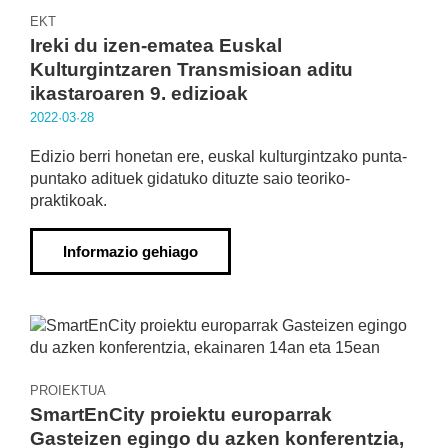
EKT
Ireki du izen-ematea Euskal
Kulturgintzaren Transmisioan aditu
ikastaroaren 9. edizioak
2022·03·28
Edizio berri honetan ere, euskal kulturgintzako punta-
puntako adituek gidatuko dituzte saio teoriko-
praktikoak.
Informazio gehiago
PROIEKTUA
SmartEnCity proiektu europarrak
Gasteizen egingo du azken konferentzia,