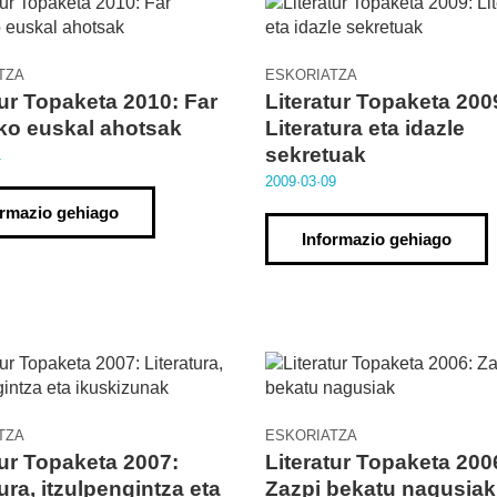
TZA
ESKORIATZA
tur Topaketa 2010: Far
Literatur Topaketa 200
ko euskal ahotsak
Literatura eta idazle
sekretuak
1
2009·03·09
ormazio gehiago
Informazio gehiago
TZA
ESKORIATZA
tur Topaketa 2007:
Literatur Topaketa 200
ura, itzulpengintza eta
Zazpi bekatu nagusiak