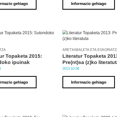
ormazio gehiago
Informazio gehiago
TZA
ARETXABALETA ETA ESKORIATZ
tur Topaketa 2015:
Literatur Topaketa 201
doko ipuinak
Pre(nt)sa (z)ko literatu
3
2013·10·08
ormazio gehiago
Informazio gehiago