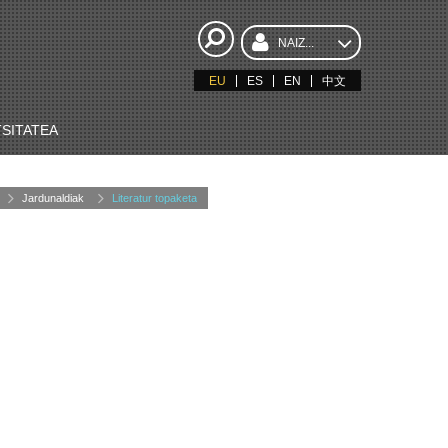
NAIZ...
EU
ES
EN
中文
SITATEA
Jardunaldiak
Literatur topaketa