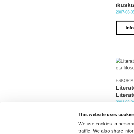
ikuski
2007·03·0
Inf
ESKORIA
Litera
Literat
2004·03·0
This website uses cookie
Inf
We use cookies to personal
traffic. We also share info