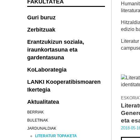
FAKULTATEA
Humanita
literatu
Guri buruz
Hitzaldi
edizio b
Zerbitzuak
Literatu
Erantzukizun soziala,
campuset
iraunkortasuna eta
gardentasuna
KoLaborategia
LANKI Kooperatibismoaren
Ikertegia
ESKORIA
Aktualitatea
Litera
Genero
BERRIAK
eta es
BULETINAK
2018·05·1
JARDUNALDIAK
LITERATUR TOPAKETA