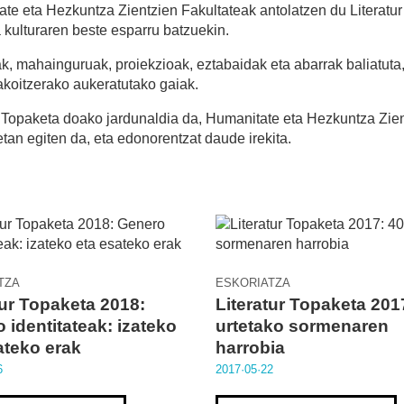
te eta Hezkuntza Zientzien Fakultateak antolatzen du Literatur
ra kulturaren beste esparru batzuekin.
ak, mahainguruak, proiekzioak, eztabaidak eta abarrak baliatuta,
akoitzerako aukeratutako gaiak.
r Topaketa doako jardunaldia da, Humanitate eta Hezkuntza Zie
an egiten da, eta edonorentzat daude irekita.
TZA
ESKORIATZA
tur Topaketa 2018:
Literatur Topaketa 201
 identitateak: izateko
urtetako sormenaren
ateko erak
harrobia
6
2017·05·22