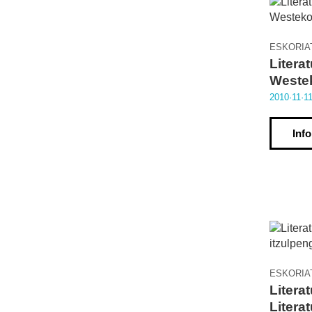
ESKORIA
Litera
Weste
2010·11·1
Inf
ESKORIA
Litera
Literat