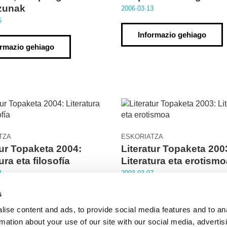
zunak
2006·03·13
5
Informazio gehiago
ormazio gehiago
TZA
ESKORIATZA
tur Topaketa 2004:
Literatur Topaketa 200
ura eta filosofía
Literatura eta erotismo
4
2003·03·07
s
ormazio gehiago
Informazio gehiago
ise content and ads, to provide social media features and to an
rmation about your use of our site with our social media, advertis