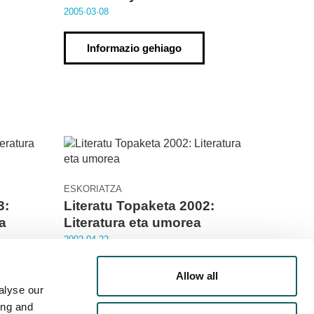
2005·03·08
Informazio gehiago
ESKORIATZA
3:
Literatu Topaketa 2002:
a
Literatura eta umorea
2002·04·22
Informazio gehiago
Allow all
alyse our
ing and