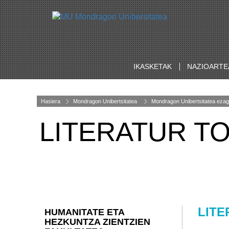
IKASKETAK
NAZIOARTE
Hasiera
Mondragon Unibertsitatea
Mondragon Unibertsitatea ezag
LITERATUR T
LITE
HUMANITATE ETA
HEZKUNTZA ZIENTZIEN