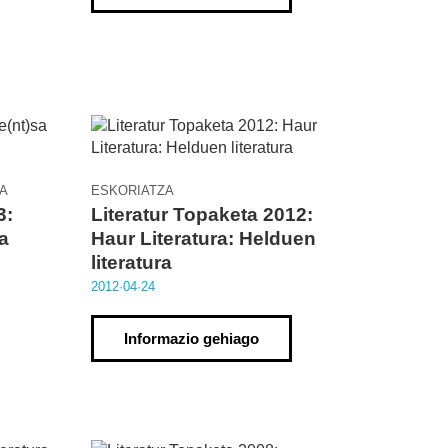
A
ESKORIATZA
3:
Literatur Topaketa 2012:
ta
Haur Literatura: Helduen
literatura
2012·04·24
Informazio gehiago