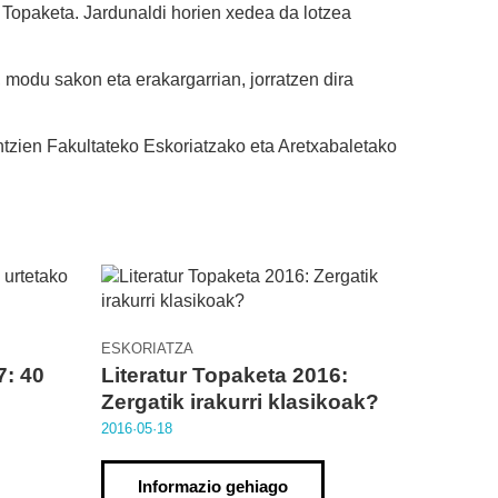
 Topaketa. Jardunaldi horien xedea da lotzea
 modu sakon eta erakargarrian, jorratzen dira
ntzien Fakultateko Eskoriatzako eta Aretxabaletako
ESKORIATZA
7: 40
Literatur Topaketa 2016:
Zergatik irakurri klasikoak?
2016·05·18
Informazio gehiago