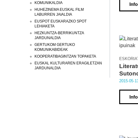
KOMUNIKALDIA
Inf
HUHEZINEMA EUSKAL FILM
LABURREN JAIALDIA
EUSPOT EUSKARAZKO SPOT
LEHIAKETA
HEZKUNTZA-BERRIKUNTZA
JARDUNALDIA
GERTUKOM GERTUKO
KOMUNIKABIDEAK
KOOPERATIBAGINTZAN TOPAKETA
ESKORIA
EUSKAL KULTURAREN ERAGILETZAN
Litera
JARDUNALDIA
Suton
2015·05·1
Inf