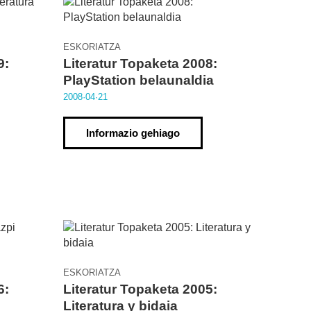
ESKORIATZA
9:
Literatur Topaketa 2008:
PlayStation belaunaldia
2008·04·21
Informazio gehiago
ESKORIATZA
6:
Literatur Topaketa 2005:
Literatura y bidaia