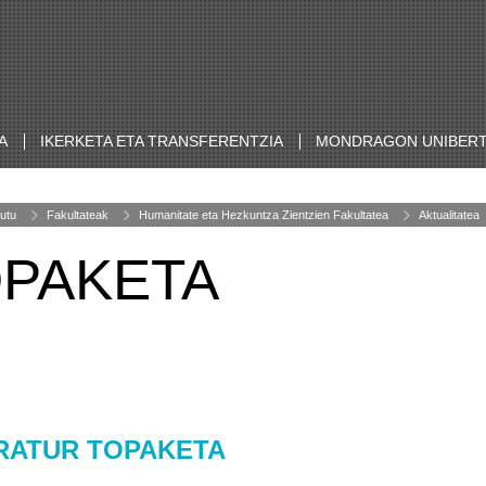
A
IKERKETA ETA TRANSFERENTZIA
MONDRAGON UNIBERT
utu
Fakultateak
Humanitate eta Hezkuntza Zientzien Fakultatea
Aktualitatea
OPAKETA
RATUR TOPAKETA