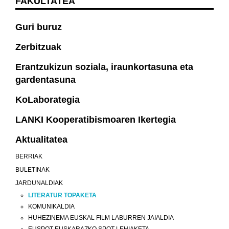
FAKULTATEA
Guri buruz
Zerbitzuak
Erantzukizun soziala, iraunkortasuna eta
gardentasuna
KoLaborategia
LANKI Kooperatibismoaren Ikertegia
Aktualitatea
BERRIAK
BULETINAK
JARDUNALDIAK
LITERATUR TOPAKETA
KOMUNIKALDIA
HUHEZINEMA EUSKAL FILM LABURREN JAIALDIA
EUSPOT EUSKARAZKO SPOT LEHIAKETA