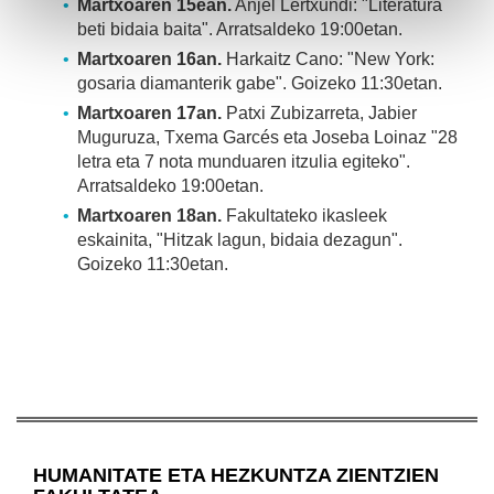
Martxoaren 15ean.
Anjel Lertxundi: "Literatura
beti bidaia baita". Arratsaldeko 19:00etan.
Martxoaren 16an.
Harkaitz Cano: "New York:
gosaria diamanterik gabe". Goizeko 11:30etan.
Martxoaren 17an.
Patxi Zubizarreta, Jabier
Muguruza, Txema Garcés eta Joseba Loinaz "28
letra eta 7 nota munduaren itzulia egiteko".
Arratsaldeko 19:00etan.
Martxoaren 18an.
Fakultateko ikasleek
eskainita, "Hitzak lagun, bidaia dezagun".
Goizeko 11:30etan.
HUMANITATE ETA HEZKUNTZA ZIENTZIEN