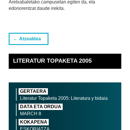
Aretxabaletako campusetan egiten da, eta
edonorentzat daude irekita.
Atzealdea
LITERATUR TOPAKETA 2005
GERTAERA
Literatur Topaketa 2005: Literatura y bidaia
DATA ETA ORDUA
MARCH 8
KOKAPENA
ESKORIATZA