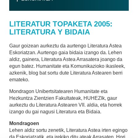
LITERATUR TOPAKETA 2005:
LITERATURA Y BIDAIA
Gaur goizean aurkeztu da aurtengo Literatura Astea
Eskoriatzan. Aurtengo gaia bidaia izango da. Lehen
aldiz, gainera, Literatura Astea Arrasatera joango da
egun batez. Humanitate eta Komunikazioko ikasleek,
azkenik, blog bat sortu dute Literatura Astearen berri
emateko.
Mondragon Unibertsitatearen Humanitate eta
Hezkuntza Zientzien Fakultateak, HUHEZIk, gaur
aurkeztu du Literatura Astearen VII. aldia, eta horrek
izango du gai nagusi Literatura eta Bidaia.
Mondragoen
Lehen aldiz sortu zenetik, Literatura Astea irten egingo
da Eskoriatzatik, eta irekiko ditu ateak Arrasaten. Hori