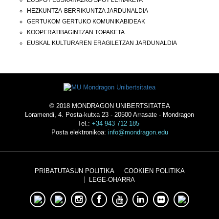
HEZKUNTZA-BERRIKUNTZA JARDUNALDIA
GERTUKOM GERTUKO KOMUNIKABIDEAK
KOOPERATIBAGINTZAN TOPAKETA
EUSKAL KULTURAREN ERAGILETZAN JARDUNALDIA
© 2018 MONDRAGON UNIBERTSITATEA
Loramendi, 4. Posta-kutxa 23 - 20500 Arrasate - Mondragon
Tel.:
+34 943 712 185
Posta elektronikoa:
info@mondragon.edu
PRIBATUTASUN POLITIKA
COOKIEN POLITIKA
LEGE-OHARRA