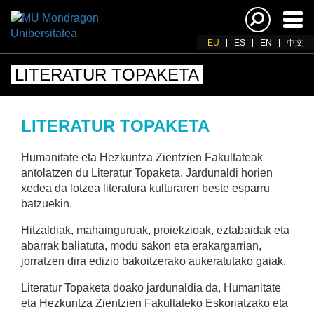
Akti
nab
EU
ES
EN
中文
LITERATUR TOPAKETA
LITERATUR TOPAKETA
Humanitate eta Hezkuntza Zientzien Fakultateak
antolatzen du Literatur Topaketa. Jardunaldi horien
xedea da lotzea literatura kulturaren beste esparru
batzuekin.
Hitzaldiak, mahainguruak, proiekzioak, eztabaidak eta
abarrak baliatuta, modu sakon eta erakargarrian,
jorratzen dira edizio bakoitzerako aukeratutako gaiak.
Literatur Topaketa doako jardunaldia da, Humanitate
eta Hezkuntza Zientzien Fakultateko Eskoriatzako eta