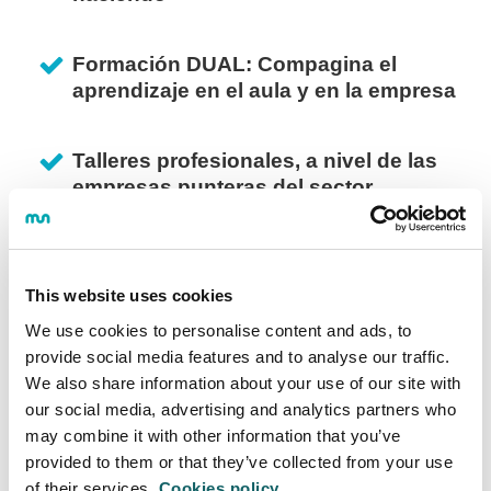
Formación DUAL: Compagina el
aprendizaje en el aula y en la empresa
Talleres profesionales, a nivel de las
empresas punteras del sector
industrial
Profesorado experto
This website uses cookies
We use cookies to personalise content and ads, to
provide social media features and to analyse our traffic.
We also share information about your use of our site with
Raul Fernandez
R
our social media, advertising and analytics partners who
COORDINATOR
C
may combine it with other information that you’ve
provided to them or that they’ve collected from your use
of their services.
Cookies policy