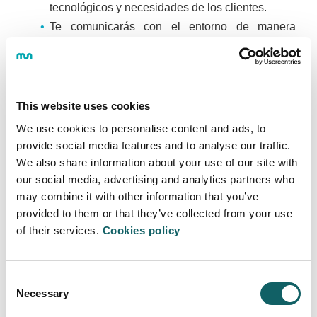
tecnológicos y necesidades de los clientes.
Te comunicarás con el entorno de manera
eficiente e informar sobre los aspectos
relacionados con su ámbito.
Con este perfil profesional, como técnico superior de
This website uses cookies
MGEP estarás cualificado para las siguientes
We use cookies to personalise content and ads, to
ocupaciones y puestos de trabajo:
provide social media features and to analyse our traffic.
We also share information about your use of our site with
A corto plazo:
our social media, advertising and analytics partners who
Técnica/o en planificación y programación
may combine it with other information that you’ve
de procesos de mantenimiento de
provided to them or that they’ve collected from your use
instalaciones de maquinaria y equipo
of their services.
Cookies policy
industrial.
Técnica/o montador de maquinaria
industrial o líneas automáticas.
Consent
A medio/largo plazo:
Necessary
Selection
Responsable de equipo de montadores de