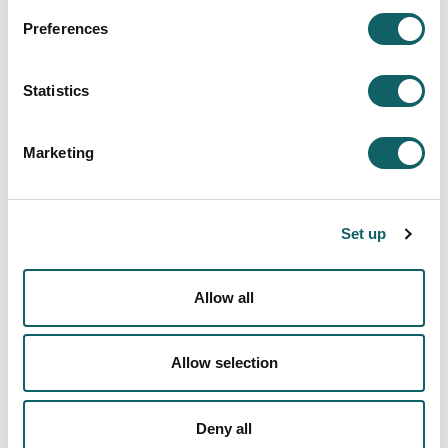
instalaciones de maquinaria y equipo
Preferences
industrial.
Responsable de equipo del departamento
Statistics
de mantenimiento de instalaciones de
maquinaria y equipo industrial.
Marketing
INDUSTRIAL MECHATRONICS
Set up
Programme
Allow all
WILL LEARN TO
STUDY PROGRAMME
ACADEMIC CALENDAR
Allow selection
PERFIL DE EGRESO
Learning model
Deny all