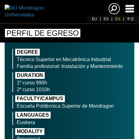
Ena
navi
EU
ES
EN
中文
PERFIL DE EGRESO
DEGREE
Técnico Superior en Mecatrónica Industrial
Familia profesional: Instalación y Mantenimiento
DURATION
1º curso 990h
2º curso 1010h
FACULTY/CAMPUS
Escuela Politécnica Superior de Mondragon
LANGUAGES
Euskera
MODALITY
Presencial