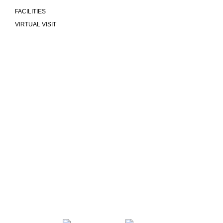
FACILITIES
VIRTUAL VISIT
We are more than a university
COMMUNITY