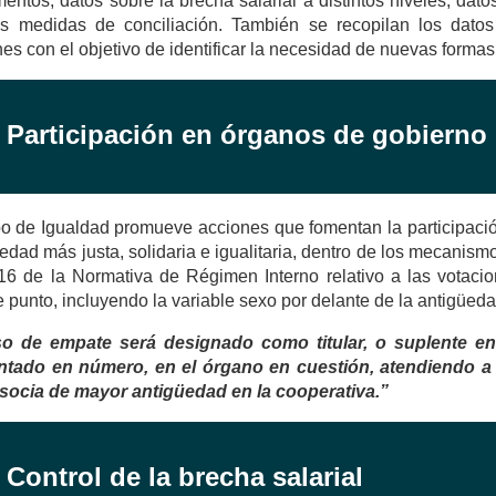
entos, datos sobre la brecha salarial a distintos niveles, dato
as medidas de conciliación. También se recopilan los datos
ones con el objetivo de identificar la necesidad de nuevas forma
. Participación en órganos de gobierno
o de Igualdad promueve acciones que fomentan la participación
edad más justa, solidaria e igualitaria, dentro de los mecanismo
 16 de la Normativa de Régimen Interno relativo a las votaci
e punto, incluyendo la variable sexo por delante de la antigüeda
o de empate será designado como titular, o suplente en
ntado en número, en el órgano en cuestión, atendiendo a c
 socia de mayor antigüedad en la cooperativa.”
. Control de la brecha salarial