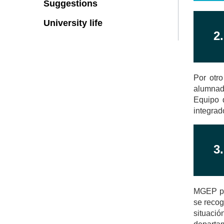
Suggestions
University life
2
Por otr
alumnado
Equipo 
integrad
3
MGEP pro
se recog
situació