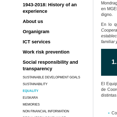
Mondrago
1943-2018: History of an
en MGEP 
experience
digno.
About us
En lo q
Coopera
Organigram
establec
ICT services
familiar 
Work risk prevention
1
Social responsibility and
transparency
SUSTAINABLE DEVELOPMENT GOALS
El Equip
SUSTAINABILITY
de Coor
EQUALITY
distintas
EUSKARA
MEMORIES
NON FINANCIAL INFORMATION
Co