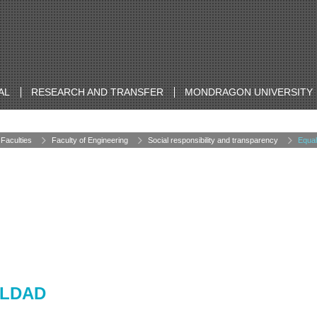
AL
RESEARCH AND TRANSFER
MONDRAGON UNIVERSITY
Faculties
Faculty of Engineering
Social responsibility and transparency
Equal
ALDAD