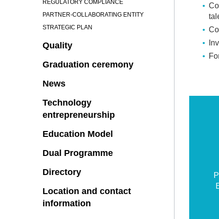
REGULATORY COMPLIANCE
Co
PARTNER-COLLABORATING ENTITY
tal
STRATEGIC PLAN
Con
In
Quality
Fo
Graduation ceremony
News
Technology
entrepreneurship
Education Model
Dual Programme
Directory
P
Location and contact
information