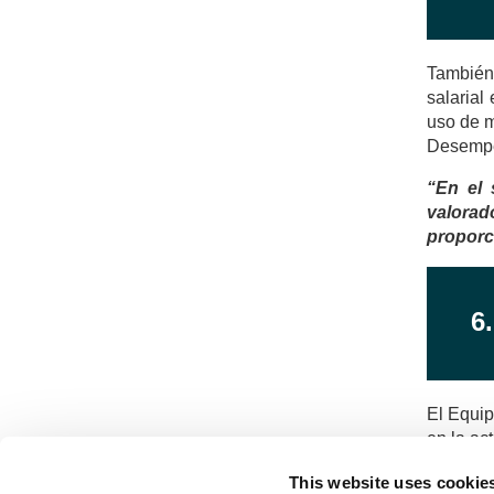
También 
salarial
uso de m
Desempeñ
“En el 
valorad
proporc
6
El Equip
en la ac
This website uses cookie