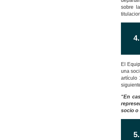
departam
sobre l
titulaci
4
El Equip
una soci
artículo
siguient
“En cas
represe
socio o
5