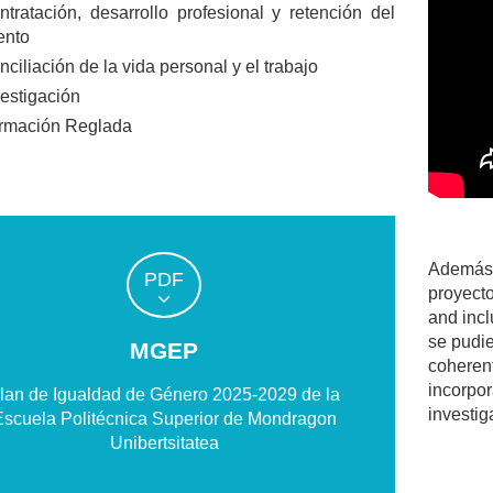
ntratación, desarrollo profesional y retención del
ento
ciliación de la vida personal y el trabajo
vestigación
rmación Reglada
Además,
PDF
proyect
and incl
se pudie
MGEP
coheren
incorpor
lan de Igualdad de Género 2025-2029 de la
investig
Escuela Politécnica Superior de Mondragon
Unibertsitatea