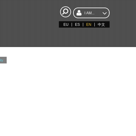
I AM...
EU
ES
EN
中文
ity