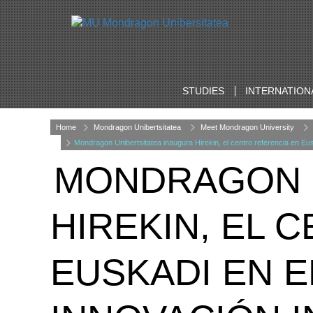
STUDIES
INTERNATION
Home
Mondragon Unibertsitatea
Meet Mondragon University
Mondragon Unibertsitatea inaugura Hirekin, el centro referencia en Eu
MONDRAGON U
HIREKIN, EL 
EUSKADI EN 