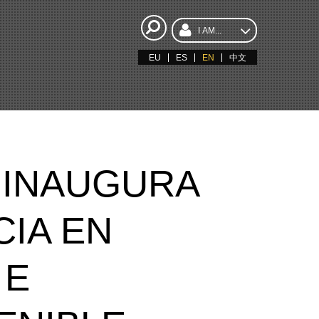
I AM...
EU
ES
EN
中文
 INAUGURA
CIA EN
 E