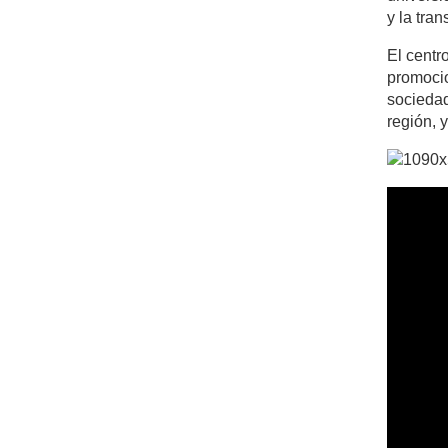
y la tran
El centr
promocio
sociedad
región, y