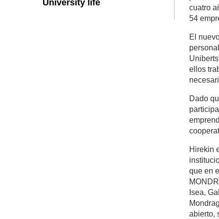
University life
cuatro a
54 empre
El nuevo
personal
Uniberts
ellos tr
necesari
Dado que
particip
emprendi
cooperat
Hirekin 
instituc
que en e
MONDRAG
Isea, Ga
Mondrago
abierto,