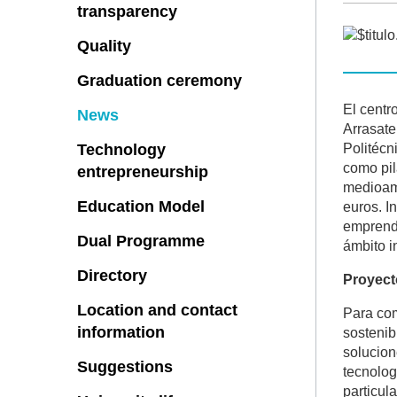
transparency
Quality
Graduation ceremony
El centr
News
Arrasate
Technology
Politécn
como pil
entrepreneurship
medioamb
Education Model
euros. I
emprende
Dual Programme
ámbito i
Directory
Proyect
Location and contact
Para com
information
sostenib
solucion
Suggestions
tecnolog
particul