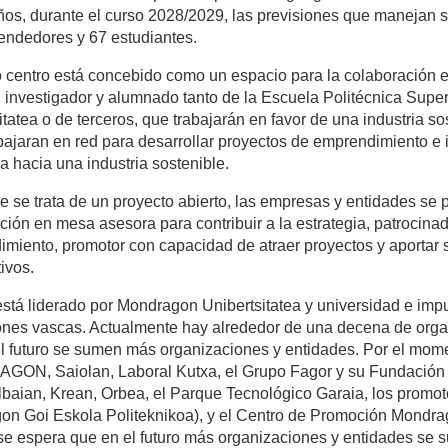
ños, durante el curso 2028/2029, las previsiones que manejan 
ndedores y 67 estudiantes.
 centro está concebido como un espacio para la colaboración
 investigador y alumnado tanto de la Escuela Politécnica Supe
itatea o de terceros, que trabajarán en favor de una industria 
abajaran en red para desarrollar proyectos de emprendimiento e
a hacia una industria sostenible.
 se trata de un proyecto abierto, las empresas y entidades se p
ación en mesa asesora para contribuir a la estrategia, patrocin
miento, promotor con capacidad de atraer proyectos y aportar 
ivos.
está liderado por Mondragon Unibertsitatea y universidad e im
iones vascas. Actualmente hay alrededor de una decena de organ
l futuro se sumen más organizaciones y entidades. Por el mome
ON, Saiolan, Laboral Kutxa, el Grupo Fagor y su Fundación
lbaian, Krean, Orbea, el Parque Tecnológico Garaia, los promot
n Goi Eskola Politeknikoa), y el Centro de Promoción Mondrag
 se espera que en el futuro más organizaciones y entidades se su