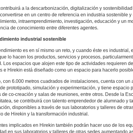
contribuirá a la descarbonización, digitalización y sostenibilidad
 convertirse en un centro de referencia en industria sostenible 
miento, intraemprendimiento, investigación, educación y un mo
encia de conocimiento entre diferentes agentes.
imiento industrial sostenible
ndimiento es en sí mismo un reto, y cuando éste es industrial, 
 que lo hacen los productos, servicios y procesos, particularmen
d. Los espacios que alojen este tipo de actividades requieren de
s e Hirekin está diseñado como un espacio para hacerlo posibl
o, con 6.000 metros cuadrados de instalaciones, cuenta con un 
de prototipado, simulación y experimentación, y tiene espacio p
 de co-creación y salas de reuniones, entre otros. Desde la E
itatea, se contribuirá con talento emprendedor de alumnado y ta
ación, disponibles a través de sus laboratorios y talleres de o
io de Hirekin y la transformación industrial.
tes implicados en Hirekin también podrán hacer uso de los equ
dad en sus laboratorios y talleres de otras sedes aumentando as