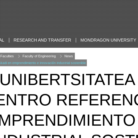
AL
RESEARCH AND TRANSFER
MONDRAGON UNIVERSITY
Faculties
Faculty of Engineering
News
skadi en emprendimiento e innovación industrial sostenible
NIBERTSITATEA
CENTRO REFEREN
EMPRENDIMIENTO