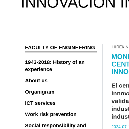
INNOVACIÓN I
FACULTY OF ENGINEERING
HIREKI
MOND
1943-2018: History of an
CENT
experience
INNO
About us
El ce
Organigram
innov
valid
ICT services
indust
Work risk prevention
indus
Social responsibility and
2024·07·