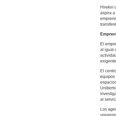
Hirekin 
aspira a
emprendi
transfer
Emprend
El empre
al igual
activida
exigente
El centr
equipos 
espacios
Uniberts
investig
al servic
Los agen
universi