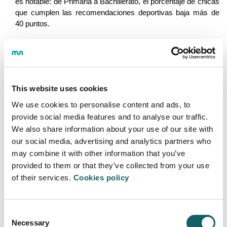
es notable: de Primaria a Bachillerato, el porcentaje de chicas
que cumplen las recomendaciones deportivas baja más de
40 puntos.
Comportamiento sedentario en niveles muy altos
Según el informe, el comportamiento de niños, niñas y
adolescentes es muy sedentario. De media, los niños y niñas
This website uses cookies
pasan 9 horas diarias en situaciones de baja actividad física,
cifra que en el caso de los adolescentes se acerca a las 10
We use cookies to personalise content and ads, to
horas.
provide social media features and to analyse our traffic.
We also share information about your use of our site with
El estudio subraya, además, la relación que existe entre esta
our social media, advertising and analytics partners who
actitud y el uso de pantallas. De hecho, su uso está
may combine it with other information that you’ve
íntimamente relacionado con actitudes sedentarias y con
provided to them or that they’ve collected from your use
dormir menos.
of their services.
Cookies policy
Un reto colectivo
Consent
Por último, el informe menciona que los problemas
Necessary
Selection
detectados suponen un reto colectivo. De hecho, a pesar de