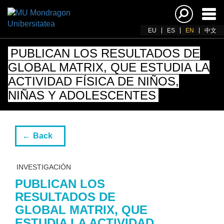
Ena
navi
EU
ES
EN
中文
PUBLICAN LOS RESULTADOS DE
GLOBAL MATRIX, QUE ESTUDIA LA
ACTIVIDAD FÍSICA DE NIÑOS,
NIÑAS Y ADOLESCENTES
Back
INVESTIGACIÓN
PUBLICAN LOS
RESULTADOS DE
GLOBAL MATRIX, QUE
ESTUDIA LA ACTIVIDAD