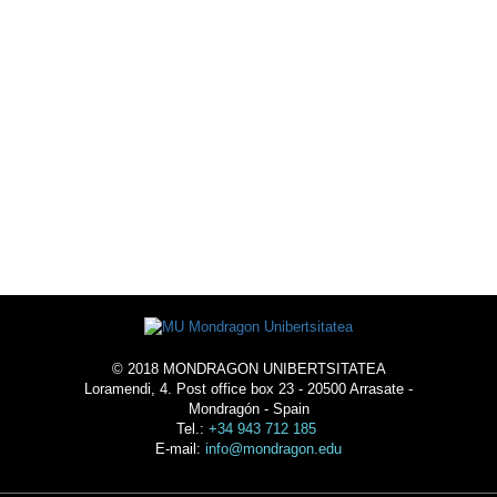
ACTIVITIES
ACOMMODATION
© 2018 MONDRAGON UNIBERTSITATEA
Loramendi, 4. Post office box 23 - 20500 Arrasate -
Mondragón - Spain
Tel.:
+34 943 712 185
E-mail:
info@mondragon.edu