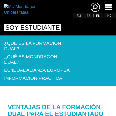
Acti
nav
EU
ES
EN
中文
SOY ESTUDIANTE
¿QUÉ ES LA FORMACIÓN
DUAL?
¿QUÉ ES MONDRAGON
DUAL?
EU4DUAL ALIANZA EUROPEA
INFORMACIÓN PRÁCTICA
VENTAJAS DE LA FORMACIÓN
DUAL PARA EL ESTUDIANTADO