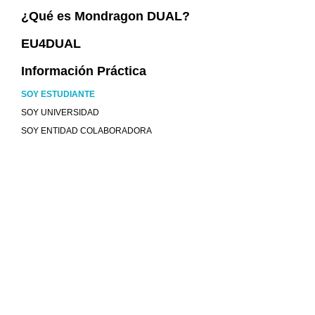
¿Qué es Mondragon DUAL?
EU4DUAL
Información Práctica
SOY ESTUDIANTE
SOY UNIVERSIDAD
SOY ENTIDAD COLABORADORA
¿Tienes dudas?
Pregunta, te respondemos.
Servicio de respuesta en menos de 48 horas.