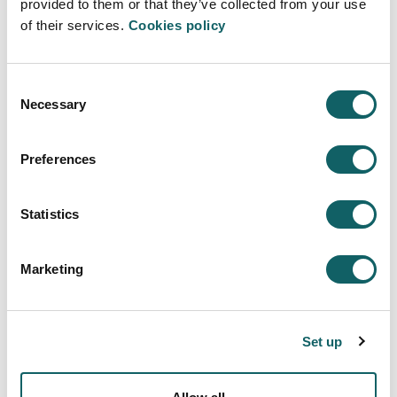
provided to them or that they’ve collected from your use
of their services.
Cookies policy
Consent
Necessary
Selection
INGENIERÍA BIOMÉDICA
Preferences
Programa
Statistics
OBJETIVOS Y COMPETENCIAS
PLAN DE ESTUDIOS
PROGRAMAS ACADÉMICOS DE RECORRIDOS SUCESIVOS (PARS)
Marketing
GUÍAS Y NORMATIVAS
CALENDARIO
PROFESORADO
Set up
CONTINUAR ESTUDIANDO
SALIDAS LABORALES