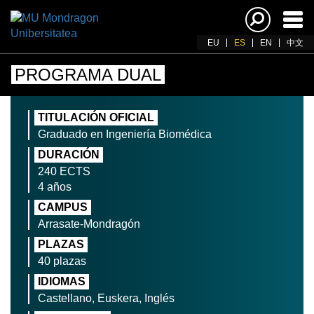
Acti
nav
EU
ES
EN
中文
PROGRAMA DUAL
TITULACIÓN OFICIAL
Graduado en Ingeniería Biomédica
DURACIÓN
240 ECTS
4 años
CAMPUS
Arrasate-Mondragón
PLAZAS
40 plazas
IDIOMAS
Castellano, Euskera, Inglés