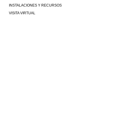
INSTALACIONES Y RECURSOS
VISITA VIRTUAL
Mucho más que universidad
COMUNIDAD
MU