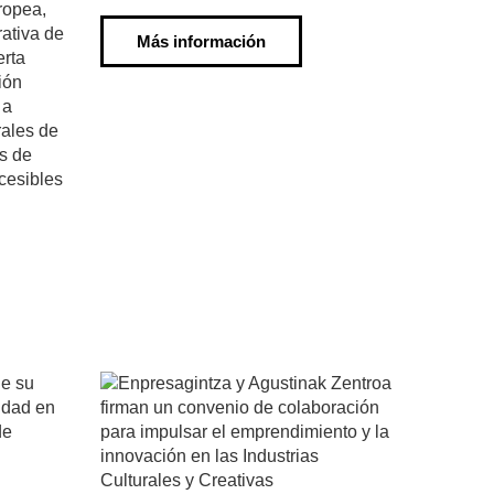
ropea,
rativa de
Más información
erta
ión
 a
rales de
s de
cesibles