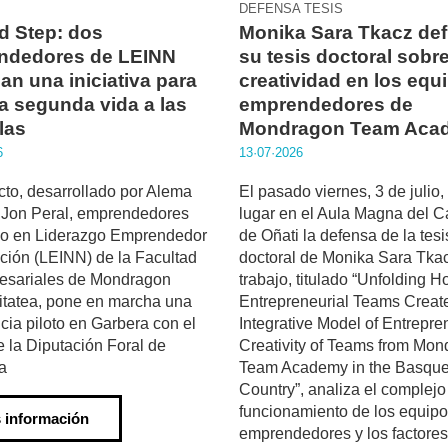
DEFENSA TESIS
d Step: dos
Monika Sara Tkacz de
ndedores de LEINN
su tesis doctoral sobre
an una iniciativa para
creatividad en los equ
a segunda vida a las
emprendedores de
las
Mondragon Team Aca
6
13·07·2026
cto, desarrollado por Alema
El pasado viernes, 3 de julio,
 Jon Peral, emprendedores
lugar en el Aula Magna del 
do en Liderazgo Emprendedor
de Oñati la defensa de la tesi
ción (LEINN) de la Facultad
doctoral de Monika Sara Tkac
esariales de Mondragon
trabajo, titulado “Unfolding 
itatea, pone en marcha una
Entrepreneurial Teams Creat
cia piloto en Garbera con el
Integrative Model of Entrepre
 la Diputación Foral de
Creativity of Teams from Mo
a
Team Academy in the Basqu
Country”, analiza el complejo
funcionamiento de los equip
 información
emprendedores y los factore