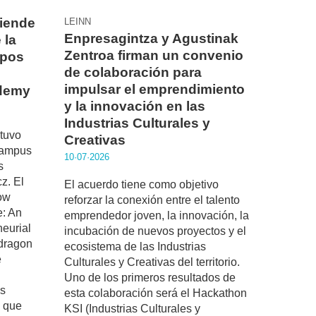
fiende
LEINN
Enpresagintza y Agustinak
 la
Zentroa firman un convenio
ipos
de colaboración para
impulsar el emprendimiento
demy
y la innovación en las
Industrias Culturales y
 tuvo
Creativas
Campus
10·07·2026
s
z. El
El acuerdo tiene como objetivo
How
reforzar la conexión entre el talento
e: An
emprendedor joven, la innovación, la
neurial
incubación de nuevos proyectos y el
ndragon
ecosistema de las Industrias
e
Culturales y Creativas del territorio.
Uno de los primeros resultados de
os
esta colaboración será el Hackathon
s que
KSI (Industrias Culturales y