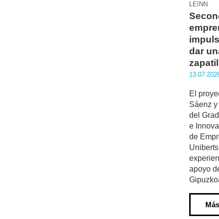
LEINN
Secon
empre
impuls
dar un
zapatil
13·07·202
El proye
Sáenz y
del Gra
e Innova
de Empr
Uniberts
experien
apoyo de
Gipuzko
Más