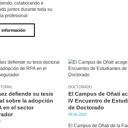
iendo, colaborando e
do juntos durante toda su
ria profesional
 información
CTORAL
DOCTORADO
áez defiende su tesis
El Campus de Oñati ac
al sobre la adopción
IV Encuentro de Estud
 en el sector
de Doctorado
rador
09·06·2026
6
El Campus de Oñati de la Fa