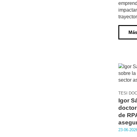
emprend
impactan
trayecto
Más
TESI DO
Igor S
doctor
de RPA
asegu
23·06·202