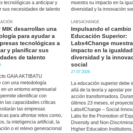
GACIÓN
LABS4CHANGE
 MIK desarrollan una
Impulsando el cambio 
logía para ayudar a
Educación Superior:
presas tecnológicas a
Labs4Change muestra
ar y planificar sus
impacto en la igualdad,
dades de talento
diversidad y la innova
social
6
27·07·2026
ecto GAIA AKTIBATU
e con una metodología
La educación superior debe i
 en un entorno empresarial
allá de la teoría y apostar po
 permite identificar con
acción transformadora. Duran
ón las capacidades críticas
últimos 23 meses, el proyect
sitarán las empresas
Labs4Change – Social Innov
icas para afrontar retos como,
Labs for the Promotion of Equa
s, la inteligencia artificial, la
Diversity and Non-Discriminat
zación o el relevo generacional
Higher Education Institutions,