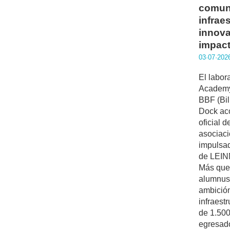
comun
infrae
innova
impac
03·07·202
El labo
Academy
BBF (Bil
Dock aco
oficial 
asociaci
impulsa
de LEINN
Más que
alumnus
ambición
infraest
de 1.500
egresado