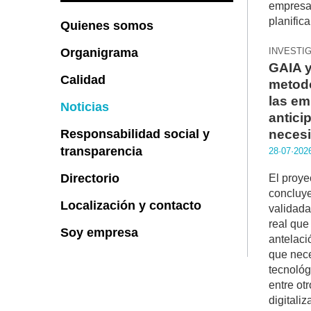
Quienes somos
Organigrama
INVESTI
GAIA y
Calidad
metodo
las em
Noticias
anticip
Responsabilidad social y
necesi
transparencia
28·07·202
Directorio
El proy
concluy
Localización y contacto
validada
real que
Soy empresa
antelaci
que nece
tecnológ
entre otro
digitali