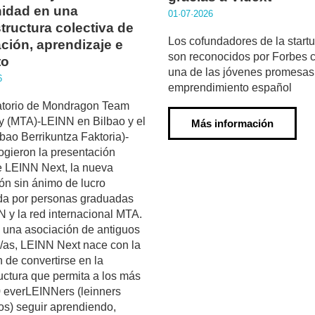
idad en una
01·07·2026
structura colectiva de
Los cofundadores de la start
ción, aprendizaje e
son reconocidos por Forbes
to
una de las jóvenes promesas
6
emprendimiento español
ratorio de Mondragon Team
 (MTA)-LEINN en Bilbao y el
Más información
bao Berrikuntza Faktoria)-
gieron la presentación
de LEINN Next, la nueva
ón sin ánimo de lucro
da por personas graduadas
 y la red internacional MTA.
 una asociación de antiguos
/as, LEINN Next nace con la
 de convertirse en la
ructura que permita a los más
 everLEINNers (leinners
s) seguir aprendiendo,