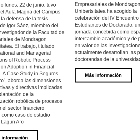
Empresariales de Mondrago
o lunes, 22 de junio, tuvo
Unibertsitatea ha acogido la
n el Aula Magna del Campus
celebración del IV Encuentro
 la defensa de la tesis
Estudiantes de Doctorado, u
 de Igor Sáez, miembro del
jornada concebida como esp
nvestigador de la Facultad de
intercambio académico y de 
riales de Mondragon
en valor de las investigacion
tatea. El trabajo, titulado
actualmente desarrollan las 
ational and Managerial
doctorandas de la universida
ons of Robotic Process
on Adoption in Financial
. A Case Study in Seguros
Más información
o”, aborda las dimensiones
tivas y directivas implicadas
plantación de la
zación robótica de procesos
 el sector financiero,
 como caso de estudio
 Lagun Aro
 información