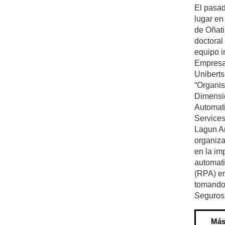
El pasad
lugar e
de Oñati
doctoral
equipo i
Empresa
Unibertsi
“Organis
Dimensi
Automati
Services
Lagun Ar
organiza
en la im
automati
(RPA) en
tomando
Seguros
Más