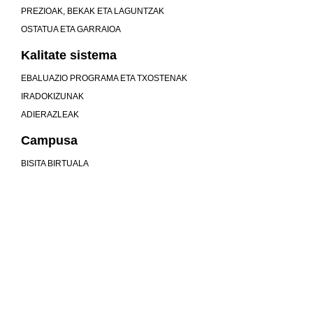
PREZIOAK, BEKAK ETA LAGUNTZAK
OSTATUA ETA GARRAIOA
Kalitate sistema
EBALUAZIO PROGRAMA ETA TXOSTENAK
IRADOKIZUNAK
ADIERAZLEAK
Campusa
BISITA BIRTUALA
Unibertsitatea baino gehiago gara