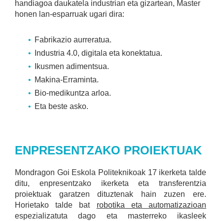
handiagoa daukatela industrian eta gizartean, Master
honen lan-esparruak ugari dira:
Fabrikazio aurreratua.
Industria 4.0, digitala eta konektatua.
Ikusmen adimentsua.
Makina-Erraminta.
Bio-medikuntza arloa.
Eta beste asko.
ENPRESENTZAKO PROIEKTUAK
Mondragon Goi Eskola Politeknikoak 17 ikerketa talde
ditu, enpresentzako ikerketa eta transferentzia
proiektuak garatzen dituztenak hain zuzen ere.
Horietako talde bat
robotika eta automatizazioan
espezializatuta dago eta masterreko ikasleek