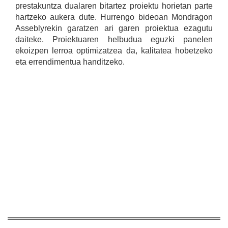
prestakuntza dualaren bitartez proiektu horietan parte
hartzeko aukera dute. Hurrengo bideoan Mondragon
Asseblyrekin garatzen ari garen proiektua ezagutu
daiteke. Proiektuaren helbudua eguzki panelen
ekoizpen lerroa optimizatzea da, kalitatea hobetzeko
eta errendimentua handitzeko.