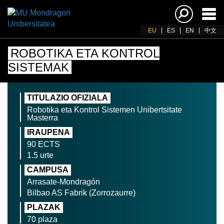
Akti
nab
EU
ES
EN
中文
ROBOTIKA ETA KONTROL
SISTEMAK
TITULAZIO OFIZIALA
Robotika eta Kontrol Sistemen Unibertsitate
Masterra
IRAUPENA
90 ECTS
1.5 urte
CAMPUSA
Arrasate-Mondragón
Bilbao AS Fabrik (Zorrozaurre)
PLAZAK
70 plaza