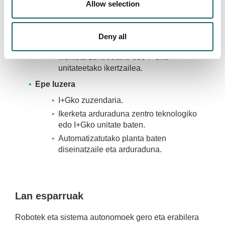
Allow selection
Robotika, automatizazio eta kontrol
sistemen aholkularia.
Produktuen arduraduna (Product
Deny all
Manager).
Ikerketa zentroetako edo I+Gko
unitateetako ikertzailea.
Epe luzera
I+Gko zuzendaria.
Ikerketa arduraduna zentro teknologiko
edo I+Gko unitate baten.
Automatizatutako planta baten
diseinatzaile eta arduraduna.
Lan esparruak
Robotek eta sistema autonomoek gero eta erabilera