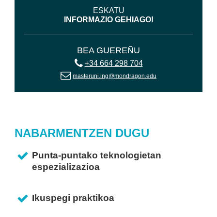
ESKATU
INFORMAZIO GEHIAGO!
BEA GUEREÑU
+34 664 298 704
masteruni.ing@mondragon.edu
NABARMENTZEN DUGU
Punta-puntako teknologietan
espezializazioa
Ikuspegi praktikoa