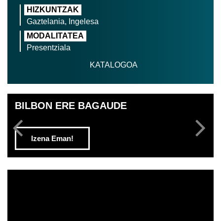
HIZKUNTZAK
Gaztelania, Ingelesa
MODALITATEA
Presentziala
KATALOGOA
BILBON ERE BAGAUDE
Izena Eman!