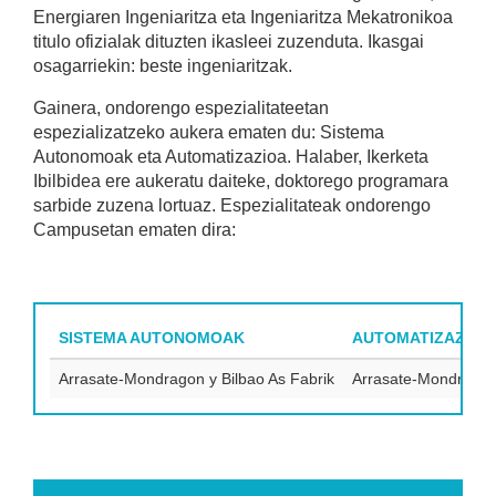
Energiaren Ingeniaritza eta Ingeniaritza Mekatronikoa
titulo ofizialak dituzten ikasleei zuzenduta. Ikasgai
osagarriekin: beste ingeniaritzak.
Gainera, ondorengo espezialitateetan
espezializatzeko aukera ematen du: Sistema
Autonomoak eta Automatizazioa. Halaber, Ikerketa
Ibilbidea ere aukeratu daiteke, doktorego programara
sarbide zuzena lortuaz. Espezialitateak ondorengo
Campusetan ematen dira:
SISTEMA AUTONOMOAK
AUTOMATIZAZIOA
Arrasate-Mondragon y Bilbao As Fabrik
Arrasate-Mondragon 