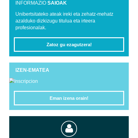
INFORMAZIO
SAIOAK
Unibertsitateko ateak ireki eta zehatz-mehatz
azalduko dizkizugu titulua eta irteera
profesionalak.
Zatoz gu ezagutzera!
IZEN-EMATEA
Eman izena orain!