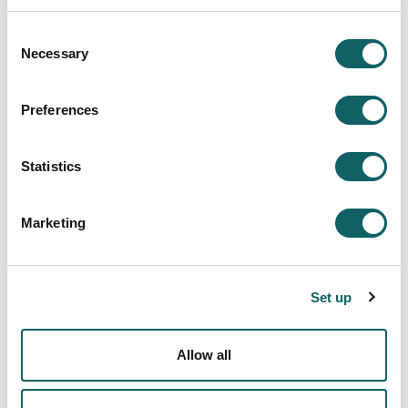
Prestatuta
Consent
Necessary
Selection
Ingeniaritzako departamentuetarako.
I+G departamentuetarako.
Ingeniaritza aholkularitza eta zerbitzuak
Preferences
eskaintzeko.
Ikerketa eta teknologia zentroetan iharduteko.
Statistics
Irakaskuntzarako.
Marketing
Lan profilak
Titulatu berriak
Set up
Kontrol, automatizazio eta sistema
robotikoen diseinatzaile, garatzaile edo
Allow all
programatzailea.
Epe ertain/motzera