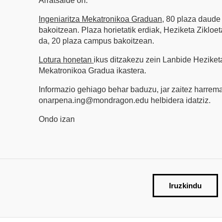
Arratsalde on:
Ingeniaritza Mekatronikoa Graduan
, 80 plaza daude
bakoitzean. Plaza horietatik erdiak, Heziketa Zikloe
da, 20 plaza campus bakoitzean.
Lotura honetan
ikus ditzakezu zein Lanbide Heziketa
Mekatronikoa Gradua ikastera.
Informazio gehiago behar baduzu, jar zaitez harrem
onarpena.ing@mondragon.edu helbidera idatziz.
Ondo izan
Iruzkindu