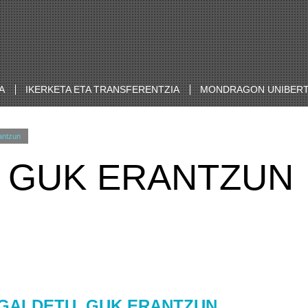
A
IKERKETA ETA TRANSFERENTZIA
MONDRAGON UNIBERT
antzun
 GUK ERANTZUN
GALDETU, GUK ERANTZUN