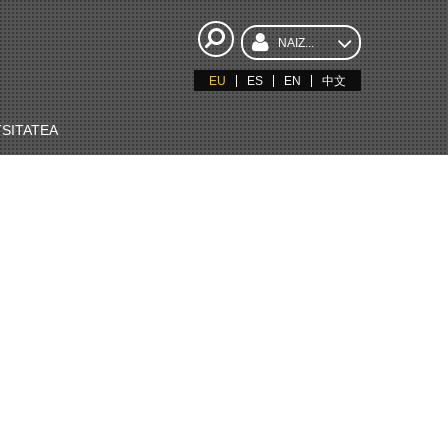
NAIZ...
EU
ES
EN
中文
SITATEA