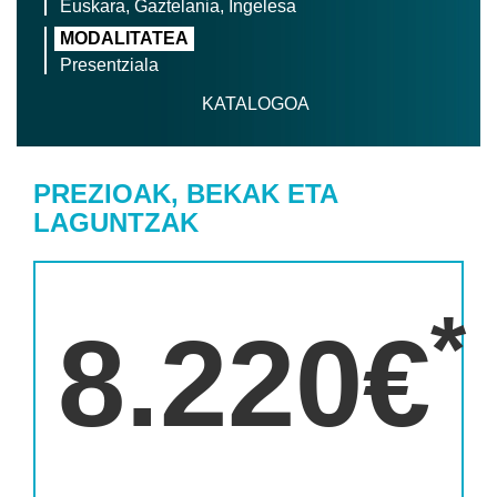
Euskara, Gaztelania, Ingelesa
MODALITATEA
Presentziala
KATALOGOA
PREZIOAK, BEKAK ETA
LAGUNTZAK
*
8.220€