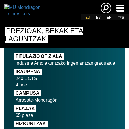
Akti
nab
EU
ES
EN
中文
PREZIOAK, BEKAK ETA
LAGUNTZAK
TITULAZIO OFIZIALA
Industria Antolakuntzako Ingeniaritzan graduatua
IRAUPENA
240 ECTS
4 urte
CAMPUSA
Arrasate-Mondragón
PLAZAK
65 plaza
HIZKUNTZAK