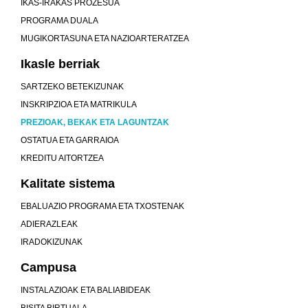
IKAS-IRAKAS PROZESUA
PROGRAMA DUALA
MUGIKORTASUNA ETA NAZIOARTERATZEA
Ikasle berriak
SARTZEKO BETEKIZUNAK
INSKRIPZIOA ETA MATRIKULA
PREZIOAK, BEKAK ETA LAGUNTZAK
OSTATUA ETA GARRAIOA
KREDITU AITORTZEA
Kalitate sistema
EBALUAZIO PROGRAMA ETA TXOSTENAK
ADIERAZLEAK
IRADOKIZUNAK
Campusa
INSTALAZIOAK ETA BALIABIDEAK