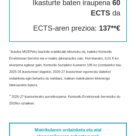
Ikasturte baten iraupena
60
ECTS
da
ECTS-aren prezioa:
137**€
*
Ikaslea MGEPeko bazkide erabiltzaile bihurtuko da, iraileko Kontseilu
Errektorean berretsi eta e-mailez jakinaraziko zaio. Horretarako, 6,01 €-ko
ekarpena egiteaz gain, Kontseilu Sozialeko kuotaren 10€-ko (zenbateko hau
2025-26 ikasturteari dagokio, 2026-27 ikasturtean eguneratu daiteke)
ordainketa egin beharko du nahitaez, irailean matrikularen lehenengo
hilekoarekin batera.
**
2026-27 ikasturterako aurreikuspena. Kontseilu Errektoreak berretsiko du
2026ko uztailean.
Matrikularen ordainketa eta atal