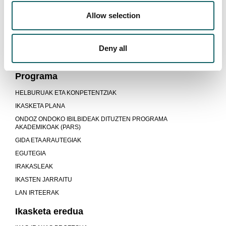
Allow selection
INDUSTRIA ANTOLAKUNTZAKO
Deny all
INGENIARITZA
Programa
HELBURUAK ETA KONPETENTZIAK
IKASKETA PLANA
ONDOZ ONDOKO IBILBIDEAK DITUZTEN PROGRAMA
AKADEMIKOAK (PARS)
GIDA ETA ARAUTEGIAK
EGUTEGIA
IRAKASLEAK
IKASTEN JARRAITU
LAN IRTEERAK
Ikasketa eredua