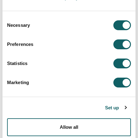
Ikasketak eta lana uztartzeko laguntzak
Gradu Bukaerako Lana egiteko laguntzak
Consent
Necessary
Selection
Mondragon Unibertsitatean ikasteko bekak
Preferences
Statistics
Marketing
Set up
Allow all