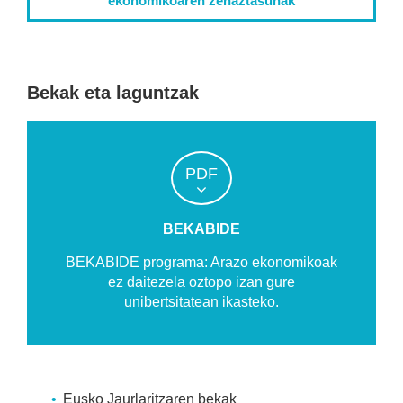
ekonomikoaren zehaztasunak
Bekak eta laguntzak
PDF
BEKABIDE
BEKABIDE programa: Arazo ekonomikoak
ez daitezela oztopo izan gure
unibertsitatean ikasteko.
Eusko Jaurlaritzaren bekak