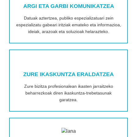
ARGI ETA GARBI KOMUNIKATZEA
Datuak aztertzea, publiko espezializatuari zein
espezializatu gabeari iritziak emateko eta informazioa,
ideiak, arazoak eta soluzioak helarazteko.
ZURE IKASKUNTZA ERALDATZEA
Zure bizitza profesionalean ikasten jarraitzeko
beharrezkoak diren ikaskuntza-trebetasunak
garatzea.