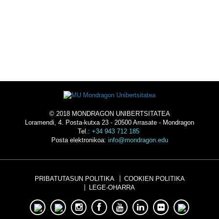
OSTATUA
© 2018 MONDRAGON UNIBERTSITATEA
Loramendi, 4. Posta-kutxa 23 - 20500 Arrasate - Mondragon
Tel.:
+34 943 712 185
Posta elektronikoa:
info@mondragon.edu
PRIBATUTASUN POLITIKA
COOKIEN POLITIKA
LEGE-OHARRA