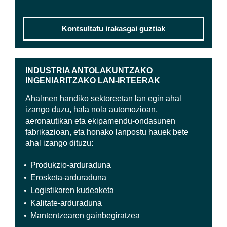
Kontsultatu irakasgai guztiak
INDUSTRIA ANTOLAKUNTZAKO
INGENIARITZAKO LAN-IRTEERAK
Ahalmen handiko sektoreetan lan egin ahal
izango duzu, hala nola automozioan,
aeronautikan eta ekipamendu-ondasunen
fabrikazioan, eta honako lanpostu hauek bete
ahal izango dituzu:
Produkzio-arduraduna
Erosketa-arduraduna
Logistikaren kudeaketa
Kalitate-arduraduna
Mantentzearen gainbegiratzea