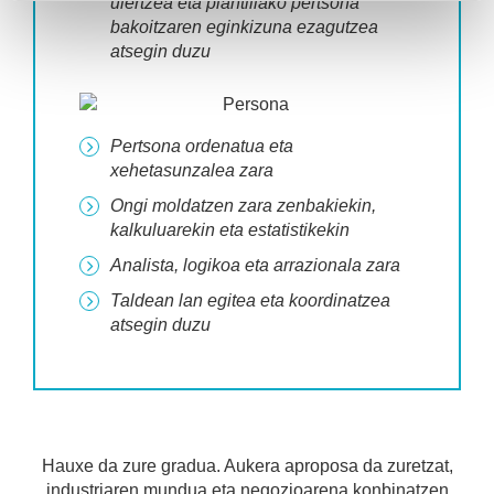
ulertzea eta plantillako pertsona
bakoitzaren eginkizuna ezagutzea
atsegin duzu
Pertsona ordenatua eta
xehetasunzalea zara
Ongi moldatzen zara zenbakiekin,
kalkuluarekin eta estatistikekin
Analista, logikoa eta arrazionala zara
Taldean lan egitea eta koordinatzea
atsegin duzu
Hauxe da zure gradua. Aukera aproposa da zuretzat,
industriaren mundua eta negozioarena konbinatzen