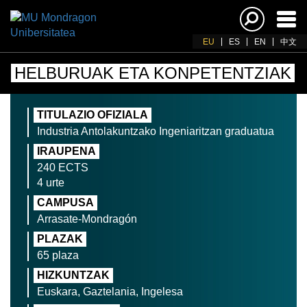
Akti
nab
EU
ES
EN
中文
HELBURUAK ETA KONPETENTZIAK
TITULAZIO OFIZIALA
Industria Antolakuntzako Ingeniaritzan graduatua
IRAUPENA
240 ECTS
4 urte
CAMPUSA
Arrasate-Mondragón
PLAZAK
65 plaza
HIZKUNTZAK
Euskara, Gaztelania, Ingelesa