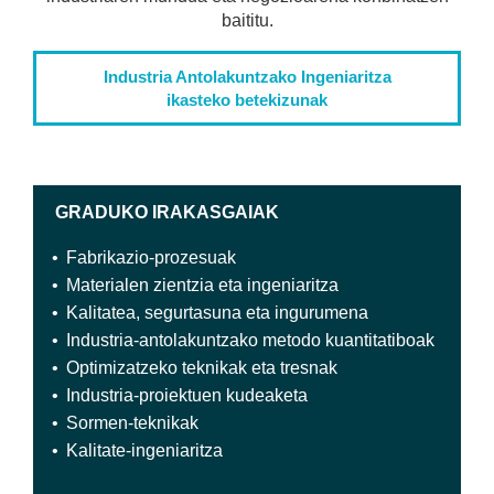
baititu.
Industria Antolakuntzako Ingeniaritza
ikasteko betekizunak
GRADUKO IRAKASGAIAK
Fabrikazio-prozesuak
Materialen zientzia eta ingeniaritza
Kalitatea, segurtasuna eta ingurumena
Industria-antolakuntzako metodo kuantitatiboak
Optimizatzeko teknikak eta tresnak
Industria-proiektuen kudeaketa
Sormen-teknikak
Kalitate-ingeniaritza