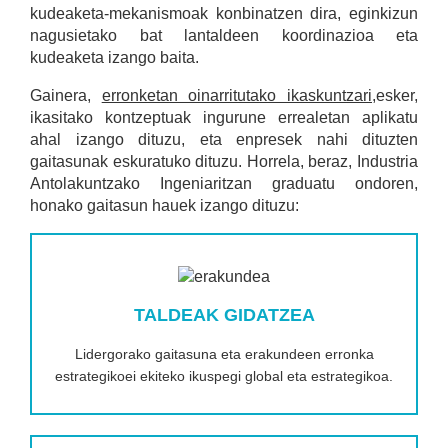
kudeaketa-mekanismoak konbinatzen dira, eginkizun
nagusietako bat lantaldeen koordinazioa eta
kudeaketa izango baita.
Gainera,
erronketan oinarritutako ikaskuntzari
,esker,
ikasitako kontzeptuak ingurune errealetan aplikatu
ahal izango dituzu, eta enpresek nahi dituzten
gaitasunak eskuratuko dituzu. Horrela, beraz, Industria
Antolakuntzako Ingeniaritzan graduatu ondoren,
honako gaitasun hauek izango dituzu:
TALDEAK GIDATZEA
Lidergorako gaitasuna eta erakundeen erronka
estrategikoei ekiteko ikuspegi global eta estrategikoa.