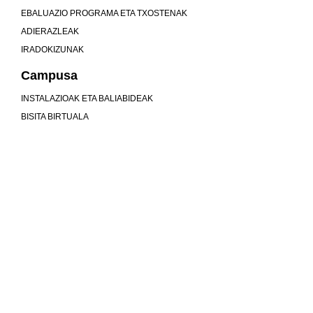
EBALUAZIO PROGRAMA ETA TXOSTENAK
ADIERAZLEAK
IRADOKIZUNAK
Campusa
INSTALAZIOAK ETA BALIABIDEAK
BISITA BIRTUALA
Unibertsitatea baino gehiago gara
MU
KOMUNITATEA