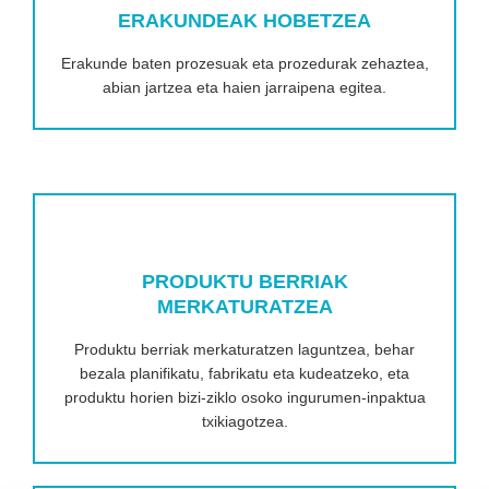
ERAKUNDEAK HOBETZEA
Erakunde baten prozesuak eta prozedurak zehaztea,
abian jartzea eta haien jarraipena egitea.
PRODUKTU BERRIAK
MERKATURATZEA
Produktu berriak merkaturatzen laguntzea, behar
bezala planifikatu, fabrikatu eta kudeatzeko, eta
produktu horien bizi-ziklo osoko ingurumen-inpaktua
txikiagotzea.