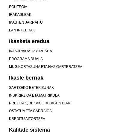
EGUTEGIA
IRAKASLEAK
IKASTEN JARRAITU
LAN IRTEERAK
Ikasketa eredua
IKAS-IRAKAS PROZESUA
PROGRAMA DUALA
MUGIKORTASUNA ETA NAZIOARTERATZEA
Ikasle berriak
SARTZEKO BETEKIZUNAK
INSKRIPZIOA ETA MATRIKULA
PREZIOAK, BEKAK ETA LAGUNTZAK
OSTATUA ETA GARRAIOA
KREDITU AITORTZEA
Kalitate sistema