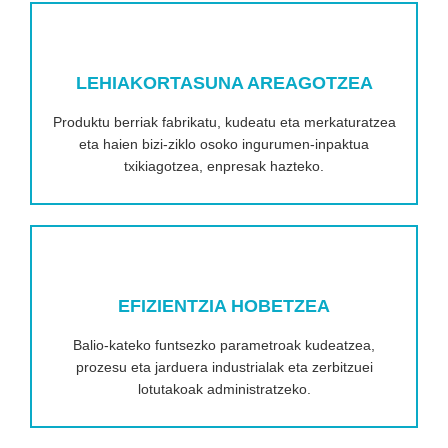
LEHIAKORTASUNA AREAGOTZEA
Produktu berriak fabrikatu, kudeatu eta merkaturatzea
eta haien bizi-ziklo osoko ingurumen-inpaktua
txikiagotzea, enpresak hazteko.
EFIZIENTZIA HOBETZEA
Balio-kateko funtsezko parametroak kudeatzea,
prozesu eta jarduera industrialak eta zerbitzuei
lotutakoak administratzeko.