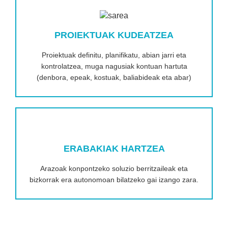
PROIEKTUAK KUDEATZEA
Proiektuak definitu, planifikatu, abian jarri eta
kontrolatzea, muga nagusiak kontuan hartuta
(denbora, epeak, kostuak, baliabideak eta abar)
ERABAKIAK HARTZEA
Arazoak konpontzeko soluzio berritzaileak eta
bizkorrak era autonomoan bilatzeko gai izango zara.