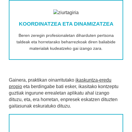
KOORDINATZEA ETA DINAMIZATZEA
Beren zeregin profesionaletan diharduten pertsona
taldeak eta horretarako beharrezkoak diren baliabide
materialak kudeatzeko gai izango zara.
Gainera, praktikan oinarritutako
ikaskuntza-eredu
propio
eta berdingabe bati esker, ikasitako kontzeptu
guztiak ingurune errealetan aplikatu ahal izango
dituzu, eta, era horretan, enpresek eskatzen dituzten
gaitasunak eskuratuko dituzu.