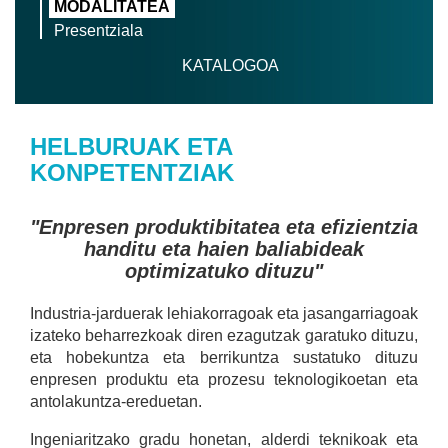
MODALITATEA
Presentziala
KATALOGOA
HELBURUAK ETA
KONPETENTZIAK
"Enpresen produktibitatea eta efizientzia
handitu eta haien baliabideak
optimizatuko dituzu"
Industria-jarduerak lehiakorragoak eta jasangarriagoak
izateko beharrezkoak diren ezagutzak garatuko dituzu,
eta hobekuntza eta berrikuntza sustatuko dituzu
enpresen produktu eta prozesu teknologikoetan eta
antolakuntza-ereduetan.
Ingeniaritzako gradu honetan, alderdi teknikoak eta