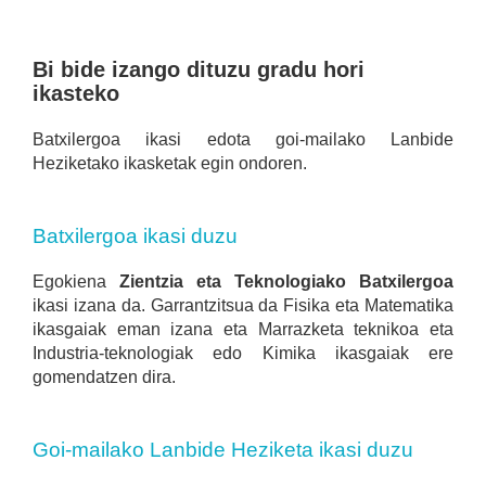
Bi bide izango dituzu gradu hori
ikasteko
Batxilergoa ikasi edota goi-mailako Lanbide
Heziketako ikasketak egin ondoren.
Batxilergoa ikasi duzu
Egokiena
Zientzia eta Teknologiako Batxilergoa
ikasi izana da. Garrantzitsua da Fisika eta Matematika
ikasgaiak eman izana eta Marrazketa teknikoa eta
Industria-teknologiak edo Kimika ikasgaiak ere
gomendatzen dira.
Goi-mailako Lanbide Heziketa ikasi duzu