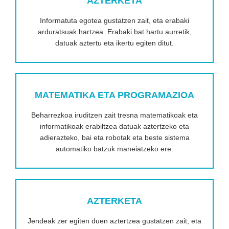
AZTERKETA
Informatuta egotea gustatzen zait, eta erabaki
arduratsuak hartzea. Erabaki bat hartu aurretik,
datuak aztertu eta ikertu egiten ditut.
MATEMATIKA ETA PROGRAMAZIOA
Beharrezkoa iruditzen zait tresna matematikoak eta
informatikoak erabiltzea datuak aztertzeko eta
adierazteko, bai eta robotak eta beste sistema
automatiko batzuk maneiatzeko ere.
AZTERKETA
Jendeak zer egiten duen aztertzea gustatzen zait, eta