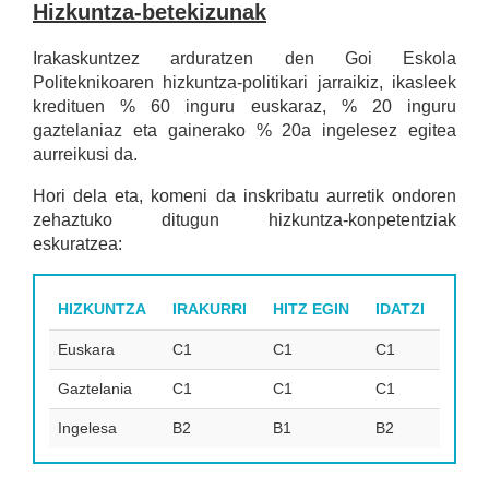
Hizkuntza-betekizunak
Irakaskuntzez arduratzen den Goi Eskola
Politeknikoaren hizkuntza-politikari jarraikiz, ikasleek
kredituen % 60 inguru euskaraz, % 20 inguru
gaztelaniaz eta gainerako % 20a ingelesez egitea
aurreikusi da.
Hori dela eta, komeni da inskribatu aurretik ondoren
zehaztuko ditugun hizkuntza-konpetentziak
eskuratzea:
HIZKUNTZA
IRAKURRI
HITZ EGIN
IDATZI
Euskara
C1
C1
C1
Gaztelania
C1
C1
C1
Ingelesa
B2
B1
B2