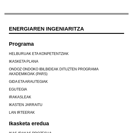
ENERGIAREN INGENIARITZA
Programa
HELBURUAK ETA KONPETENTZIAK
IKASKETA PLANA
ONDOZ ONDOKO IBILBIDEAK DITUZTEN PROGRAMA
AKADEMIKOAK (PARS)
GIDA ETA ARAUTEGIAK
EGUTEGIA
IRAKASLEAK
IKASTEN JARRAITU
LAN IRTEERAK
Ikasketa eredua