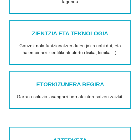
lagundu
ZIENTZIA ETA TEKNOLOGIA
Gauzek nola funtzionatzen duten jakin nahi dut, eta
haien oinarri zientifikoak ulertu (fisika, kimika…).
ETORKIZUNERA BEGIRA
Garraio-soluzio jasangarri berriak interesatzen zaizkit.