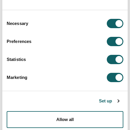
Inskripzioa eta matrikula
Consent
Necessary
Selection
Preferences
40 plaza (campus guztiak barnean hartuta)
Statistics
Marketing
Graduko irakasgaiak
Set up
Energia elektrikoaren bihurketa
Energia biltegiratzeko teknologiak
Allow all
Sorkuntza termofluidikoko zikloak
Energia elektromekanikoaren bihurketa