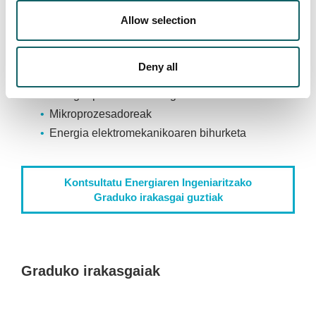
Osagaietako energia-efizientzia
Allow selection
Deny all
Sorkuntza banatua eta energia berriztagarriak
Energia-proiektuen bulegoa
Mikroprozesadoreak
Energia elektromekanikoaren bihurketa
Kontsultatu Energiaren Ingeniaritzako
Graduko irakasgai guztiak
Graduko irakasgaiak