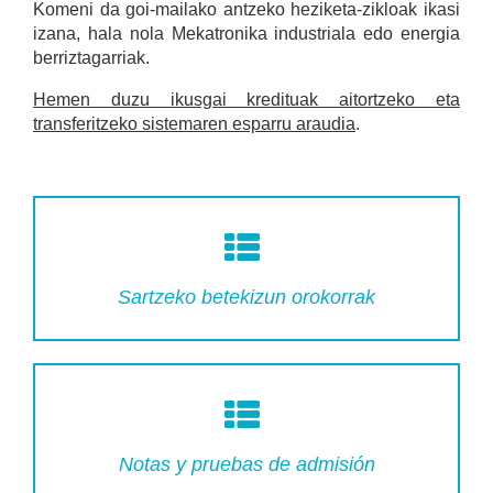
Komeni da goi-mailako antzeko heziketa-zikloak ikasi
izana, hala nola Mekatronika industriala edo energia
berriztagarriak.
Hemen duzu ikusgai kredituak aitortzeko eta
transferitzeko sistemaren esparru araudia
.
Sartzeko betekizun orokorrak
Notas y pruebas de admisión