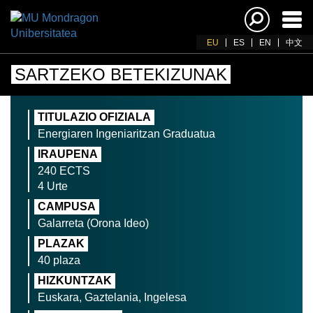
Akti
nab
EU
ES
EN
中文
SARTZEKO BETEKIZUNAK
TITULAZIO OFIZIALA
Energiaren Ingeniaritzan Graduatua
IRAUPENA
240 ECTS
4 Urte
CAMPUSA
Galarreta (Orona Ideo)
PLAZAK
40 plaza
HIZKUNTZAK
Euskara, Gaztelania, Ingelesa