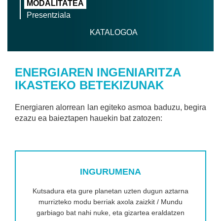
MODALITATEA
Presentziala
KATALOGOA
ENERGIAREN INGENIARITZA
IKASTEKO BETEKIZUNAK
Energiaren alorrean lan egiteko asmoa baduzu, begira
ezazu ea baieztapen hauekin bat zatozen:
INGURUMENA
Kutsadura eta gure planetan uzten dugun aztarna
murrizteko modu berriak axola zaizkit / Mundu
garbiago bat nahi nuke, eta gizartea eraldatzen