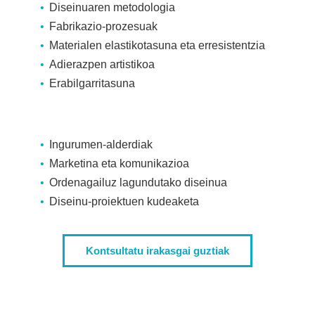
Diseinuaren metodologia
Fabrikazio-prozesuak
Materialen elastikotasuna eta erresistentzia
Adierazpen artistikoa
Erabilgarritasuna
Ingurumen-alderdiak
Marketina eta komunikazioa
Ordenagailuz lagundutako diseinua
Diseinu-proiektuen kudeaketa
Kontsultatu irakasgai guztiak