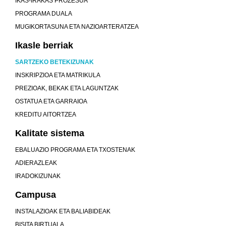
IKAS-IRAKAS PROZESUA
PROGRAMA DUALA
MUGIKORTASUNA ETA NAZIOARTERATZEA
Ikasle berriak
SARTZEKO BETEKIZUNAK
INSKRIPZIOA ETA MATRIKULA
PREZIOAK, BEKAK ETA LAGUNTZAK
OSTATUA ETA GARRAIOA
KREDITU AITORTZEA
Kalitate sistema
EBALUAZIO PROGRAMA ETA TXOSTENAK
ADIERAZLEAK
IRADOKIZUNAK
Campusa
INSTALAZIOAK ETA BALIABIDEAK
BISITA BIRTUALA