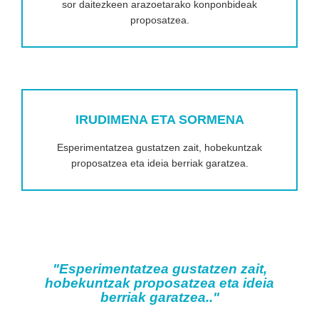
sor daitezkeen arazoetarako konponbideak
proposatzea.
IRUDIMENA ETA SORMENA
Esperimentatzea gustatzen zait, hobekuntzak
proposatzea eta ideia berriak garatzea.
"Esperimentatzea gustatzen zait,
hobekuntzak proposatzea eta ideia
berriak garatzea.
."