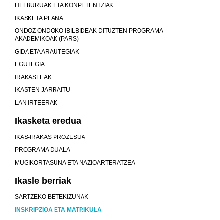
HELBURUAK ETA KONPETENTZIAK
IKASKETA PLANA
ONDOZ ONDOKO IBILBIDEAK DITUZTEN PROGRAMA
AKADEMIKOAK (PARS)
GIDA ETA ARAUTEGIAK
EGUTEGIA
IRAKASLEAK
IKASTEN JARRAITU
LAN IRTEERAK
Ikasketa eredua
IKAS-IRAKAS PROZESUA
PROGRAMA DUALA
MUGIKORTASUNA ETA NAZIOARTERATZEA
Ikasle berriak
SARTZEKO BETEKIZUNAK
INSKRIPZIOA ETA MATRIKULA