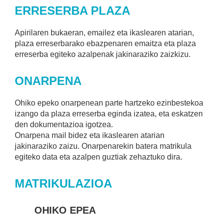
ERRESERBA PLAZA
Apirilaren bukaeran, emailez eta ikaslearen atarian,
plaza erreserbarako ebazpenaren emaitza eta plaza
erreserba egiteko azalpenak jakinaraziko zaizkizu.
ONARPENA
Ohiko epeko onarpenean parte hartzeko ezinbestekoa
izango da plaza erreserba eginda izatea, eta eskatzen
den dokumentazioa igotzea.
Onarpena mail bidez eta ikaslearen atarian
jakinaraziko zaizu. Onarpenarekin batera matrikula
egiteko data eta azalpen guztiak zehaztuko dira.
MATRIKULAZIOA
OHIKO EPEA