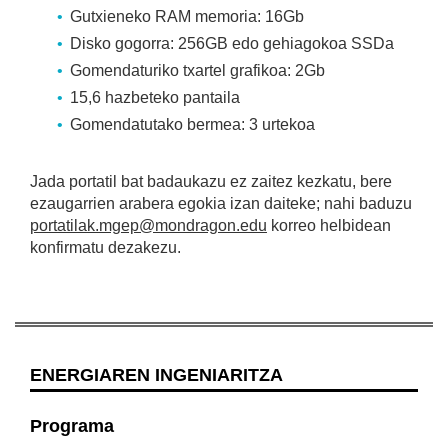
Gutxieneko RAM memoria: 16Gb
Disko gogorra: 256GB edo gehiagokoa SSDa
Gomendaturiko txartel grafikoa: 2Gb
15,6 hazbeteko pantaila
Gomendatutako bermea: 3 urtekoa
Jada portatil bat badaukazu ez zaitez kezkatu, bere
ezaugarrien arabera egokia izan daiteke; nahi baduzu
portatilak.mgep@mondragon.edu
korreo helbidean
konfirmatu dezakezu.
ENERGIAREN INGENIARITZA
Programa