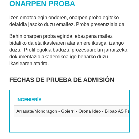
ONARPEN PROBA
Izen ematea egin ondoren, onarpen proba egiteko
deialdia jasoko duzu emailez. Proba presentziala da.
Behin onarpen proba eginda, ebazpena mailez
bidaliko da eta ikaslearen atarian ere ikusgai izango
duzu. Profil egokia baduzu, prozesuarekin jarraitzeko,
dokumentazio akademikoa igo beharko duzu
ikaslearen atarira.
FECHAS DE PRUEBA DE ADMISIÓN
INGENIERÍA
Arrasate/Mondragon - Goierri - Orona Ideo - Bilbao AS Fabrik