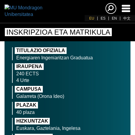
Akti
nab
EU
ES
EN
中文
INSKRIPZIOA ETA MATRIKULA
TITULAZIO OFIZIALA
Energiaren Ingeniaritzan Graduatua
IRAUPENA
240 ECTS
4 Urte
CAMPUSA
Galarreta (Orona Ideo)
PLAZAK
40 plaza
HIZKUNTZAK
Euskara, Gaztelania, Ingelesa