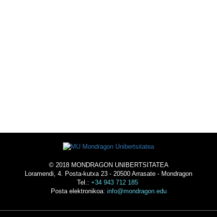
ESKOLAZ KANPOKO
EKINTZAK
UNIBERTSITATEAN BIZI
-
OSTATUA
© 2018 MONDRAGON UNIBERTSITATEA
Loramendi, 4. Posta-kutxa 23 - 20500 Arrasate - Mondragon
Tel.:
+34 943 712 185
Posta elektronikoa:
info@mondragon.edu