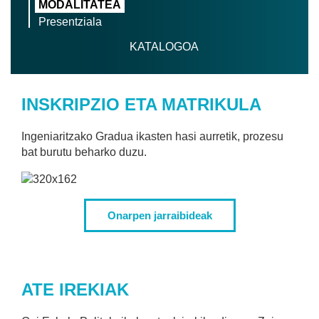
MODALITATEA
Presentziala
KATALOGOA
INSKRIPZIO ETA MATRIKULA
Ingeniaritzako Gradua ikasten hasi aurretik, prozesu
bat burutu beharko duzu.
Onarpen jarraibideak
ATE IREKIAK