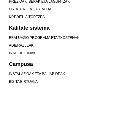
PREZIOAK, BEKAK ETA LAGUNTZAK
OSTATUA ETA GARRAIOA
KREDITU AITORTZEA
Kalitate sistema
EBALUAZIO PROGRAMA ETA TXOSTENAK
ADIERAZLEAK
IRADOKIZUNAK
Campusa
INSTALAZIOAK ETA BALIABIDEAK
BISITA BIRTUALA
Unibertsitatea baino gehiago gara