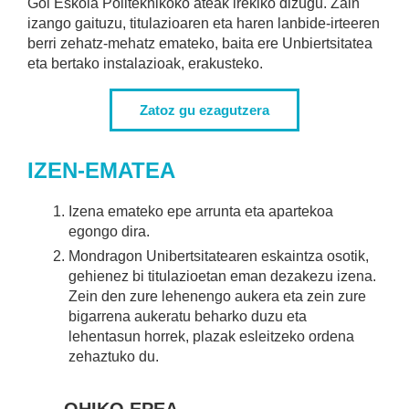
Goi Eskola Politeknikoko ateak irekiko dizugu. Zain
izango gaituzu, titulazioaren eta haren lanbide-irteeren
berri zehatz-mehatz emateko, baita ere Unbiertsitatea
eta bertako instalazioak, erakusteko.
Zatoz gu ezagutzera
IZEN-EMATEA
Izena emateko epe arrunta eta apartekoa
egongo dira.
Mondragon Unibertsitatearen eskaintza osotik,
gehienez bi titulazioetan eman dezakezu izena.
Zein den zure lehenengo aukera eta zein zure
bigarrena aukeratu beharko duzu eta
lehentasun horrek, plazak esleitzeko ordena
zehaztuko du.