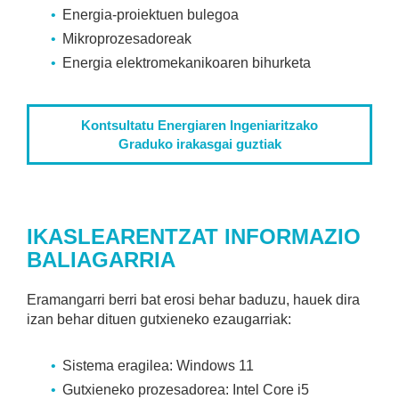
Energia-proiektuen bulegoa
Mikroprozesadoreak
Energia elektromekanikoaren bihurketa
Kontsultatu Energiaren Ingeniaritzako
Graduko irakasgai guztiak
IKASLEARENTZAT INFORMAZIO
BALIAGARRIA
Eramangarri berri bat erosi behar baduzu, hauek dira
izan behar dituen gutxieneko ezaugarriak:
Sistema eragilea: Windows 11
Gutxieneko prozesadorea: Intel Core i5