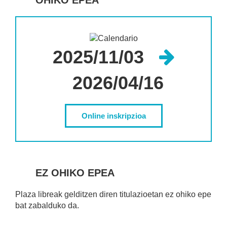
OHIKO EPEA
2025/11/03
2026/04/16
Online inskripzioa
EZ OHIKO EPEA
Plaza libreak gelditzen diren titulazioetan ez ohiko epe
bat zabalduko da.