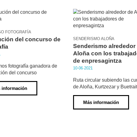
O FOTOGRAFÍA
ción del concurso de
SENDERISMO ALOÑA
Senderismo alrededor
afía
Aloña con los trabaja
1
de enpresagintza
os fotografía ganadora de
10·06·2021
ción del concurso
Ruta circular subiendo las c
de Aloña, Kurtzezar y Buetrai
 información
Más información