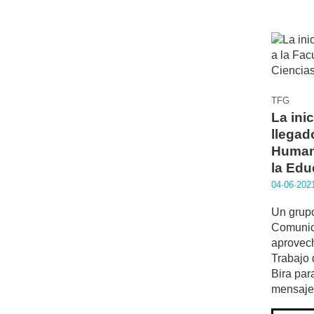
TFG
La ini
llegad
Human
la Edu
04·06·202
Un grupo
Comunic
aprovech
Trabajo 
Bira para
mensaje 