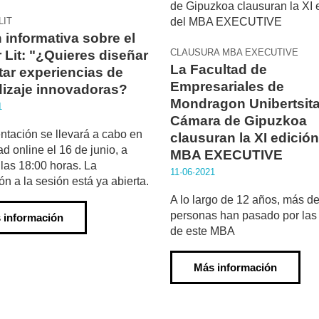
LIT
 informativa sobre el
CLAUSURA MBA EXECUTIVE
 Lit: "¿Quieres diseñar
La Facultad de
itar experiencias de
Empresariales de
izaje innovadoras?
Mondragon Unibertsita
1
Cámara de Gipuzkoa
ntación se llevará a cabo en
clausuran la XI edición
d online el 16 de junio, a
MBA EXECUTIVE
e las 18:00 horas. La
11·06·2021
ón a la sesión está ya abierta.
A lo largo de 12 años, más d
personas han pasado por las
 información
de este MBA
Más información