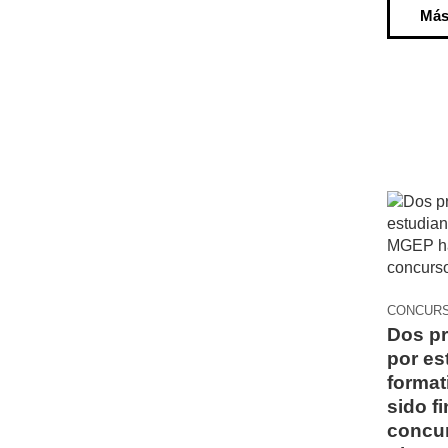
Más
CONCUR
Dos pr
por es
forma
sido fi
concur