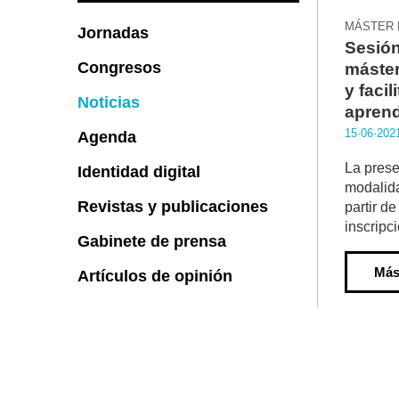
MÁSTER 
Jornadas
Sesión
Congresos
máster
y facil
Noticias
aprend
15·06·202
Agenda
La prese
Identidad digital
modalida
Revistas y publicaciones
partir d
inscripci
Gabinete de prensa
Más
Artículos de opinión