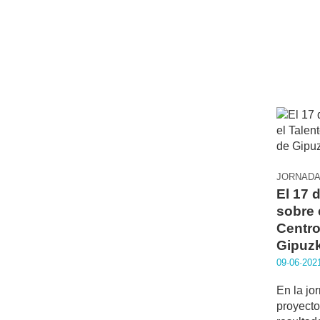
JORNAD
El 17 
sobre 
Centro
Gipuz
09·06·202
En la jo
proyecto