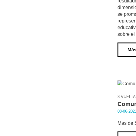
resultad
dimensio
se promo
represen
educativ
sobre el
Más
3 VUELT
Comun
08·06·202
Mas de 5