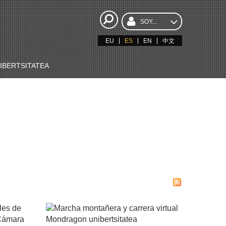
SOY...
EU
ES
EN
中文
BERTSITATEA