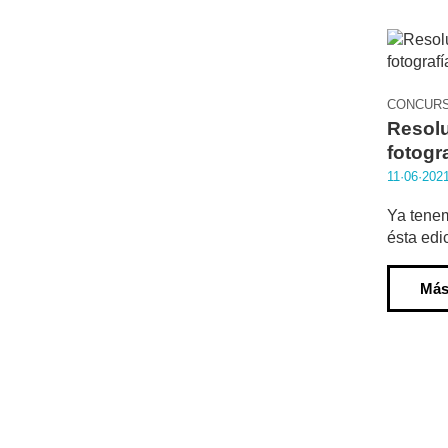
CONCURS
Resolu
fotogr
11·06·202
Ya tenem
ésta edi
Más