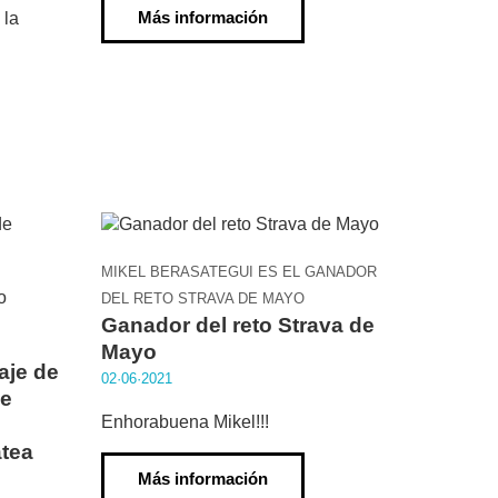
Más información
 la
MIKEL BERASATEGUI ES EL GANADOR
DEL RETO STRAVA DE MAYO
Ganador del reto Strava de
Mayo
aje de
02·06·2021
de
Enhorabuena Mikel!!!
atea
Más información