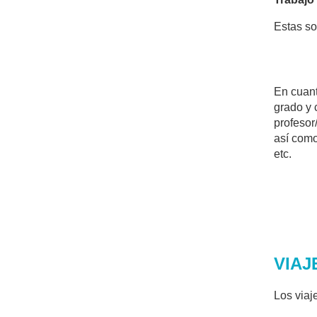
Estas so
En cuant
grado y 
profesor
así como
etc.
VIAJ
Los viaj