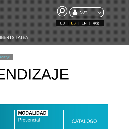
SOY...
EU
ES
EN
中文
BERTSITATEA
ndizaje
ENDIZAJE
MODALIDAD
Presencial
CATALOGO