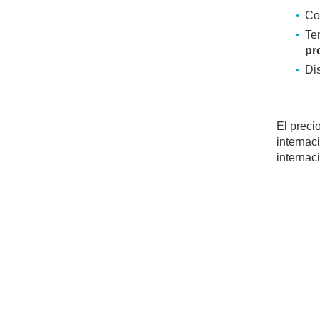
Co
Ten
pr
Di
El precio
internac
internac