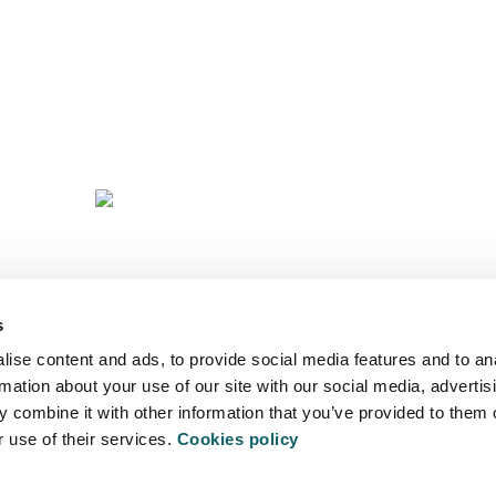
D
OFE
A
s
ise content and ads, to provide social media features and to an
rmation about your use of our site with our social media, advertis
 combine it with other information that you’ve provided to them o
r use of their services.
Cookies policy