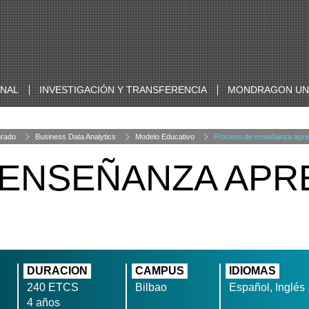
ONAL
INVESTIGACIÓN Y TRANSFERENCIA
MONDRAGON UNI
grado
Business Data Analytics
Modelo Educativo
Proceso de enseñanza apre
ENSEÑANZA APR
DURACION
CAMPUS
IDIOMAS
240 ETCS
Bilbao
Español, Inglés
4 años