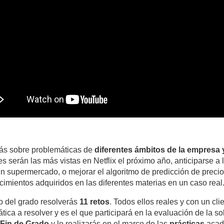
ás sobre problemáticas de
diferentes ámbitos de la empresa 
es serán las más vistas en Netflix el próximo año, anticiparse a
n supermercado, o mejorar el algoritmo de predicción de precios 
cimientos adquiridos en las diferentes materias en un caso real
go del grado resolverás
11 retos
. Todos ellos reales y con un cli
tica a resolver y es el que participará en la evaluación de la so
 Fin de Grado
y lo realizarás en el marco de las
prácticas
acad