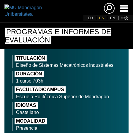
Acti
nav
EU
ES
EN
中文
PROGRAMAS E INFORMES DE
EVALUACIÓN
TITULACIÓN
Diseño de Sistemas Mecatrónicos Industriales
DURACIÓN
1 curso 703h
FACULTAD/CAMPUS
Escuela Politécnica Superior de Mondragon
IDIOMAS
Castellano
MODALIDAD
Presencial