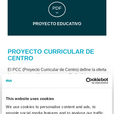
PDF
PROYECTO EDUCATIVO
PROYECTO CURRICULAR DE
CENTRO
El PCC (Proyecto Curricular de Centro) define la oferta
formativa y académica del centro. Es flexible y
polivalente, y se halla en continua reelaboración,
posibilitando la innovación de los currícula y la
definición del estilo docente y metodológico del
Centro.
This website uses cookies
We use cookies to personalise content and ads, to
provide social media features and to analyse our traffic.