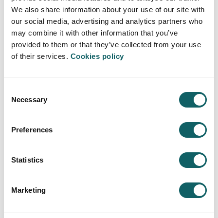
We also share information about your use of our site with
MEMORIA ANUAL
our social media, advertising and analytics partners who
may combine it with other information that you’ve
Es el documento elaborado al final del curso para
provided to them or that they’ve collected from your use
resumir, cuantitativa y cualitativamente, la actividad
of their services.
Cookies policy
educativa desarrollada por el Centro, en relación a los
objetivos y actividades que se previeron en el Plan
Anual del Curso.
Consent
PDF
2022-23
Necessary
Selection
Preferences
Statistics
CERTIFICADO PROFESIONAL - DISEÑO DE
SISTEMAS MECATRÓNICOS INDUSTRIALES
Marketing
Programa
APRENDERÁS A