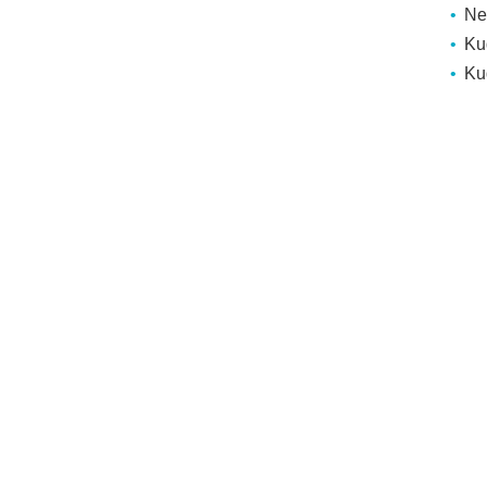
Ne
Ku
Ku
KOMUNITAT