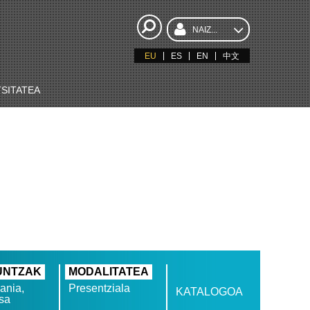
NAIZ...
EU
ES
EN
中文
SITATEA
UNTZAK
MODALITATEA
ania,
Presentziala
KATALOGOA
sa