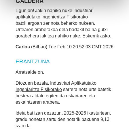
GALDERA
Egun on! Jakin nahiko nuke Industriari
aplikatutako Ingenieritza Fisikorako
batxillergoan zer nota beharko nukeen.
Urtearen araberakoa dela badakit baina gutxi
gorabehera jakitea nahiko nuke. Eskerrik asko.
Carlos
(Bilbao) Tue Feb 10 20:52:03 GMT 2026
ERANTZUNA
Arratsalde on.
Diozuen bezala,
Industriari Aplikatutako
Ingeniaritza Fisikorako
sarrera nota urte batetik
bestera aldatu egiten da eskariaren eta
eskaintzaren arabera.
Ideia bat izan dezazun, 2025-2026 ikasturtean,
gradu honetan sartu den notarik baxuena 9,13
izan da.