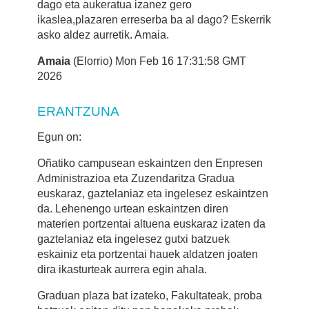
dago eta aukeratua izanez gero
ikaslea,plazaren erreserba ba al dago? Eskerrik
asko aldez aurretik. Amaia.
Amaia
(Elorrio) Mon Feb 16 17:31:58 GMT
2026
ERANTZUNA
Egun on:
Oñatiko campusean eskaintzen den Enpresen
Administrazioa eta Zuzendaritza Gradua
euskaraz, gaztelaniaz eta ingelesez eskaintzen
da. Lehenengo urtean eskaintzen diren
materien portzentai altuena euskaraz izaten da
gaztelaniaz eta ingelesez gutxi batzuek
eskainiz eta portzentai hauek aldatzen joaten
dira ikasturteak aurrera egin ahala.
Graduan plaza bat izateko, Fakultateak, proba