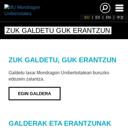
Akti
nab
EU
ES
EN
中文
ZUK GALDETU GUK ERANTZUN
ZUK GALDETU, GUK ERANTZUN
Galdetu lasai Mondragon Unibertsitateari buruzko
edozein zalantza.
EGIN GALDERA
GALDERAK ETA ERANTZUNAK