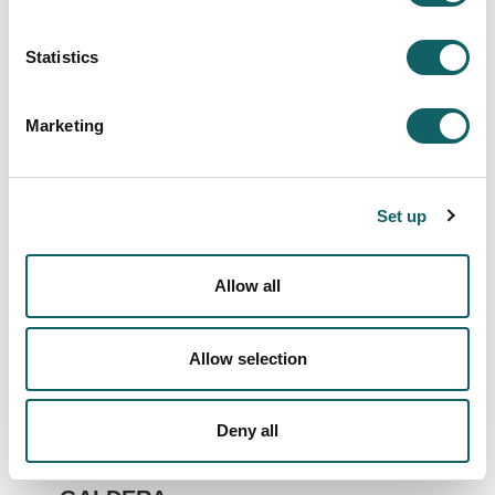
charla informativa y el espacio de preguntas
para aclarar dudas se visitan las instalaciones.
Statistics
La duración de la sesión será de alrededor de
2 horas visita incluida.
Marketing
Sin necesitas más detalles al respecto, te
sugerimos que te pongas en contacto con la
Escuela Politécnica Superior a través de la
Set up
dirección de correo
onarpena.ing@mondragon.edu
Un saludo
Allow all
Allow selection
Iruzkindu
Deny all