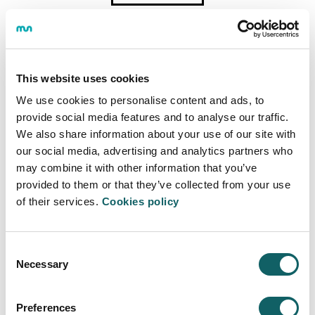
GALDERA
This website uses cookies
He inscrito a mi hijo, que actualmente, está
cursando Batxi 1, a la jornada de puertas
We use cookies to personalise content and ads, to
abiertas de Ingeniería Mecatrónica. el próximo 7
provide social media features and to analyse our traffic.
de marzo a las 11:00 ¿Podrías explicarme
We also share information about your use of our site with
brevemente en que consistirá? tan solo sesión
our social media, advertising and analytics partners who
informativa o también visita a las instalaciones?
may combine it with other information that you’ve
¿Cuánto tiempo durará?
provided to them or that they’ve collected from your use
of their services.
Cookies policy
Mónica
(Deba) Mon Feb 16 13:47:45 GMT
2026
Consent
ERANTZUNA
Necessary
Selection
Buenos días:
En la jornada de puertas abiertas, además de la
Preferences