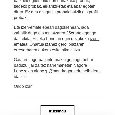
batzuek egiten ditu non banakako probak,
taldeko probak, elkarrizketak eta abar egoten
diren. Ez dira ezagutza probak baizik eta profil
probak.
Eta izen-emate epeari dagokienean, jada
zabalik dago eta maiatzaren 25erarte egongo
da irekita. Esteka honetan egin dezakezu
izen-
ematea
. Onartua izanez gero, plazaren
erreserbaren aukera eskainiko zaizu.
Gaiaren inguruan informazio gehiago behar
baduzu, jar zaitez harremanetan Nagore
Lopezekin nlopezp@mondragon.edu helbidera
idatziz.
Ondo izan
Iruzkindu