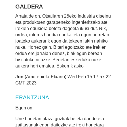
GALDERA
Arratalde on, Otsailaren 25eko Industria diseinu
eta produktuen garapeneko ingenieritzako ate
irekien edukiera beteta dagoela ikusi dut. Nik,
ordea, interes handia daukat eta egun horretan
joateko aukerarik egon daitekeen jakin nahiko
nuke. Horrez gain, Biteri egoitzako ate irekien
ordua ere jarraian denez, biak egun berean
bisitatuko nituzke. Benetan eskertuko nuke
aukera hori ematea, Eskerrik asko
Jon
(Amorebieta-Etxano) Wed Feb 15 17:57:22
GMT 2023
ERANTZUNA
Egun on.
Une honetan plaza guztiak beteta daude eta
zailtasunak egon daitezke ate ireki horietara