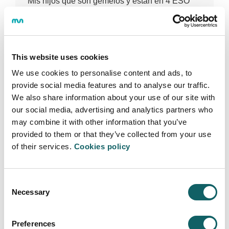
Mis hijos que son gemelos y están en 4 ESO
tienen muy claro que quieren hacer LEINN.
Tenemos en mente estudiar grado 12 ( 2*
bachiller) en Canadá. Para entrar en LEINN se
les exige EVAU?
This website uses cookies
Iratxe
(Llodio) Wed Feb 08 09:07:13 GMT 2023
We use cookies to personalise content and ads, to
provide social media features and to analyse our traffic.
ERANTZUNA
We also share information about your use of our site with
our social media, advertising and analytics partners who
Hola,
may combine it with other information that you’ve
En estos casos hay que llevar a cabo un
provided to them or that they’ve collected from your use
proceso algo complejo para explicarlo aquí por
of their services.
Cookies policy
escrito.
Poneos en contacto con la Facultad de
Consent
Empresariales a través de la dirección de
Necessary
Selection
correo jrbiain@mondragon.edu (Joxerra Biain)
para que os explique con detalle los pasos a
seguir.
Preferences