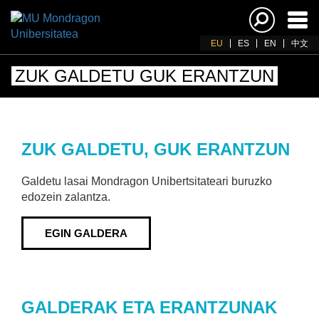
Akti
nab
EU
ES
EN
中文
ZUK GALDETU GUK ERANTZUN
ZUK GALDETU, GUK ERANTZUN
Galdetu lasai Mondragon Unibertsitateari buruzko
edozein zalantza.
EGIN GALDERA
GALDERAK ETA ERANTZUNAK