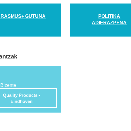
ERASMUS+ GUTUNA
POLITIKA
ADIERAZPENA
antzak
Quality Products -
Eindhoven