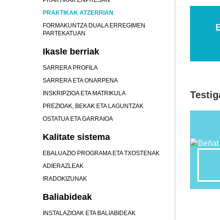
PRAKTIKAK ENPRESAN
PRAKTIKAK ATZERRIAN
FORMAKUNTZA DUALA ERREGIMEN
PARTEKATUAN
Ikasle berriak
SARRERA PROFILA
SARRERA ETA ONARPENA
Testig
INSKRIPZIOA ETA MATRIKULA
PREZIOAK, BEKAK ETA LAGUNTZAK
OSTATUA ETA GARRAIOA
Kalitate sistema
EBALUAZIO PROGRAMA ETA TXOSTENAK
ADIERAZLEAK
IRADOKIZUNAK
Baliabideak
INSTALAZIOAK ETA BALIABIDEAK