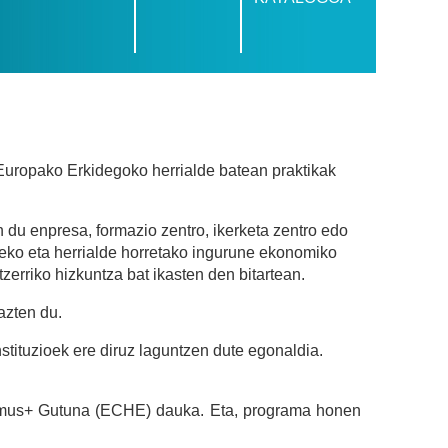
ropako Erkidegoko herrialde batean praktikak
du enpresa, formazio zentro, ikerketa zentro edo
zeko eta herrialde horretako ingurune ekonomiko
zerriko hizkuntza bat ikasten den bitartean.
azten du.
stituzioek ere diruz laguntzen dute egonaldia.
smus+ Gutuna (ECHE) dauka. Eta, programa honen