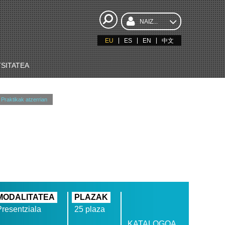
NAIZ...
EU
ES
EN
中文
SITATEA
Praktikak atzerrian
MODALITATEA
PLAZAK
Presentziala
25 plaza
KATALOGOA