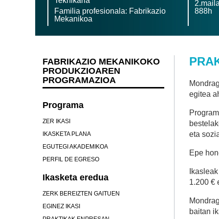
Teknikaria
2.mail
Familia profesionala: Fabrikazio
888h
Mekanikoa
PRAK
FABRIKAZIO MEKANIKOKO
PRODUKZIOAREN
PROGRAMAZIOA
Mondrag
egitea a
Programa
Programa
ZER IKASI
bestelak
eta sozi
IKASKETA PLANA
EGUTEGI AKADEMIKOA
Epe hone
PERFIL DE EGRESO
Ikasleak
Ikasketa eredua
1.200 € 
ZERK BEREIZTEN GAITUEN
Mondrag
EGINEZ IKASI
baitan i