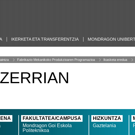
A
IKERKETA ETA TRANSFERENTZIA
MONDRAGON UNIBERT
aintza
Fabrikazio Mekanikoko Produkzioaren Programazioa
Ikasketa eredua
TZERRIAN
PENA
FAKULTATEA/CAMPUSA
HIZKUNTZA
a
Mondragon Goi Eskola
Gaztelania
Politeknikoa