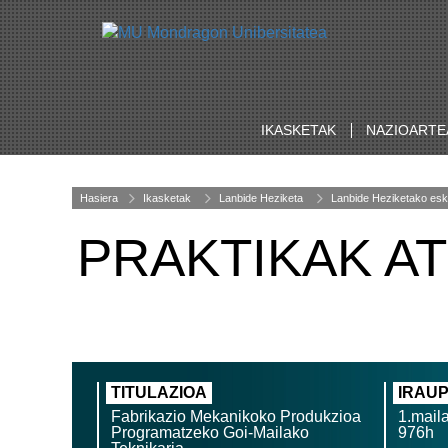
IKASKETAK
NAZIOARTE
Hasiera
Ikasketak
Lanbide Heziketa
Lanbide Heziketako esk
PRAKTIKAK A
TITULAZIOA
IRAU
Fabrikazio Mekanikoko Produkzioa
1.mail
Programatzeko Goi-Mailako
976h