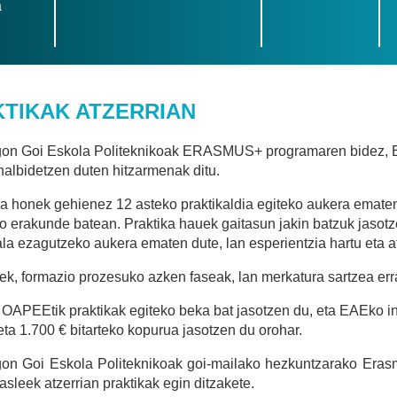
a
TIKAK ATZERRIAN
on Goi Eskola Politeknikoak ERASMUS+ programaren bidez, Eu
halbidetzen duten hitzarmenak ditu.
 honek gehienez 12 asteko praktikaldia egiteko aukera ematen 
o erakunde batean. Praktika hauek gaitasun jakin batzuk jasot
ala ezagutzeko aukera ematen dute, lan esperientzia hartu eta at
k, formazio prozesuko azken faseak, lan merkatura sartzea err
 OAPEEtik praktikak egiteko beka bat jasotzen du, eta EAEko in
eta 1.700 € bitarteko kopurua jasotzen du orohar.
on Goi Eskola Politeknikoak goi-mailako hezkuntzarako Era
kasleek atzerrian praktikak egin ditzakete.