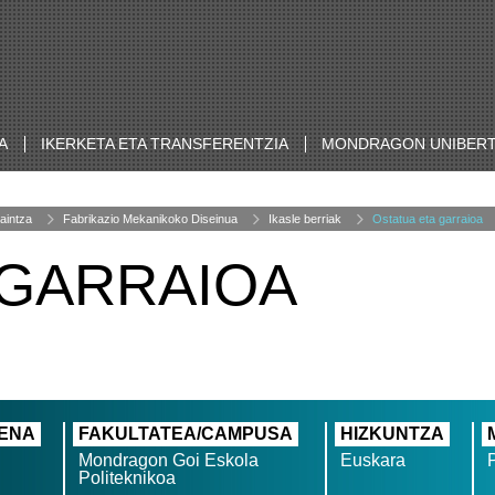
A
IKERKETA ETA TRANSFERENTZIA
MONDRAGON UNIBERT
aintza
Fabrikazio Mekanikoko Diseinua
Ikasle berriak
Ostatua eta garraioa
 GARRAIOA
ENA
FAKULTATEA/CAMPUSA
HIZKUNTZA
Mondragon Goi Eskola
Euskara
Politeknikoa