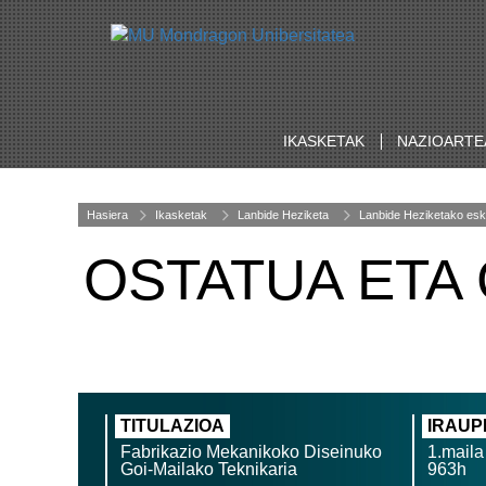
IKASKETAK
NAZIOARTE
Hasiera
Ikasketak
Lanbide Heziketa
Lanbide Heziketako esk
OSTATUA ETA
TITULAZIOA
IRAUP
Fabrikazio Mekanikoko Diseinuko
1.maila
Goi-Mailako Teknikaria
963h