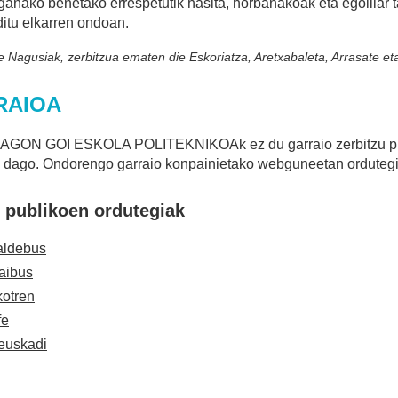
ganako benetako errespetutik hasita, norbanakoak eta egoiliar 
itu elkarren ondoan.
e Nagusiak, zerbitzua ematen die Eskoriatza, Aretxabaleta, Arrasate e
RAIOA
ON GOI ESKOLA POLITEKNIKOAk ez du garraio zerbitzu propio
 dago. Ondorengo garraio konpainietako webguneetan ordutegi
 publikoen ordutegiak
aldebus
aibus
otren
fe
euskadi