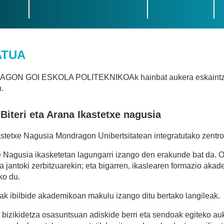
ATUA
ON GOI ESKOLA POLITEKNIKOAk hainbat aukera eskaintzen diz
n.
Biteri eta Arana Ikastetxe nagusia
kastetxe Nagusia Mondragon Unibertsitatean integratutako zentro 
e Nagusia ikasketetan lagungarri izango den erakunde bat da. Oi
ta jantoki zerbitzuarekin; eta bigarren, ikaslearen formazio ak
ko du.
rak ibilbide akademikoan makulu izango ditu bertako langileak.
 bizikidetza osasuntsuan adiskide berri eta sendoak egiteko au