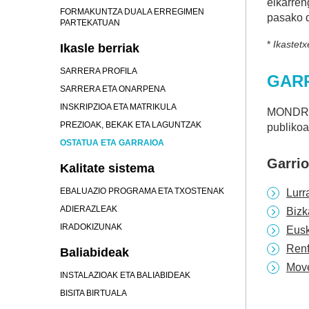
elkarren
FORMAKUNTZA DUALA ERREGIMEN
pasako d
PARTEKATUAN
*
Ikastetx
Ikasle berriak
SARRERA PROFILA
GAR
SARRERA ETA ONARPENA
INSKRIPZIOA ETA MATRIKULA
MONDRAG
PREZIOAK, BEKAK ETA LAGUNTZAK
publikoa
OSTATUA ETA GARRAIOA
Garrio
Kalitate sistema
EBALUAZIO PROGRAMA ETA TXOSTENAK
Lurr
ADIERAZLEAK
Bizk
IRADOKIZUNAK
Eusk
Ren
Baliabideak
Mov
INSTALAZIOAK ETA BALIABIDEAK
BISITA BIRTUALA