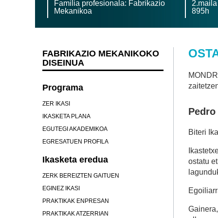
Familia profesionala: Fabrikazio
2.maila
Mekanikoa
895h
OST
FABRIKAZIO MEKANIKOKO
DISEINUA
MONDRAG
zaitetze
Programa
ZER IKASI
Pedro 
IKASKETA PLANA
EGUTEGI AKADEMIKOA
Biteri I
EGRESATUEN PROFILA
Ikastetx
Ikasketa eredua
ostatu e
lagundu
ZERK BEREIZTEN GAITUEN
EGINEZ IKASI
Egoiliar
PRAKTIKAK ENPRESAN
Gainera,
PRAKTIKAK ATZERRIAN