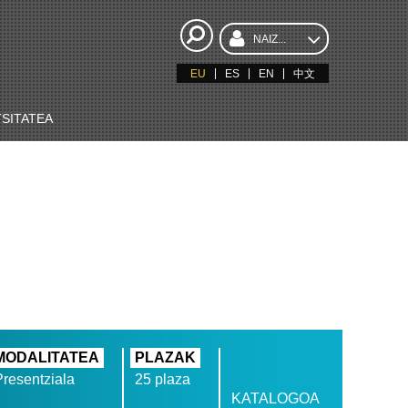
NAIZ...
EU
ES
EN
中文
SITATEA
MODALITATEA
PLAZAK
Presentziala
25 plaza
KATALOGOA