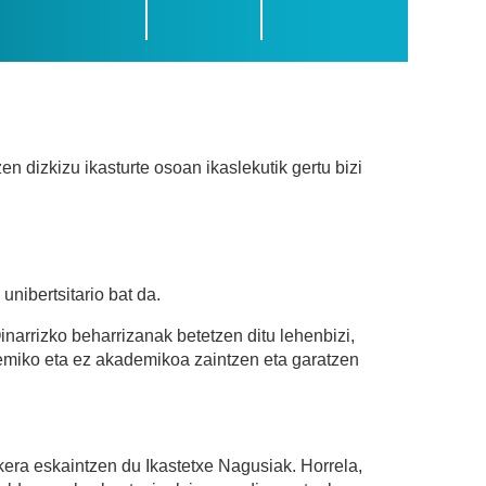
kizu ikasturte osoan ikaslekutik gertu bizi
unibertsitario bat da.
narrizko beharrizanak betetzen ditu lehenbizi,
ademiko eta ez akademikoa zaintzen eta garatzen
kera eskaintzen du Ikastetxe Nagusiak. Horrela,