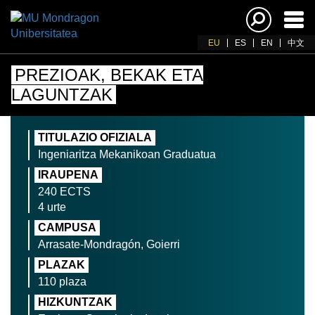
Akti
nab
EU
ES
EN
中文
PREZIOAK, BEKAK ETA
LAGUNTZAK
TITULAZIO OFIZIALA
Ingeniaritza Mekanikoan Graduatua
IRAUPENA
240 ECTS
4 urte
CAMPUSA
Arrasate-Mondragón, Goierri
PLAZAK
110 plaza
HIZKUNTZAK