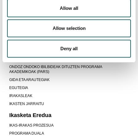
Allow all
INGENIARITZA MEKANIKOA
Allow selection
Programa
Deny all
HELBURUAK ETA KONPETENTZIAK
IKASKETA PLANA
ONDOZ ONDOKO IBILBIDEAK DITUZTEN PROGRAMA
AKADEMIKOAK (PARS)
GIDA ETA ARAUTEGIAK
EGUTEGIA
IRAKASLEAK
IKASTEN JARRAITU
Ikasketa Eredua
IKAS-IRAKAS PROZESUA
PROGRAMA DUALA