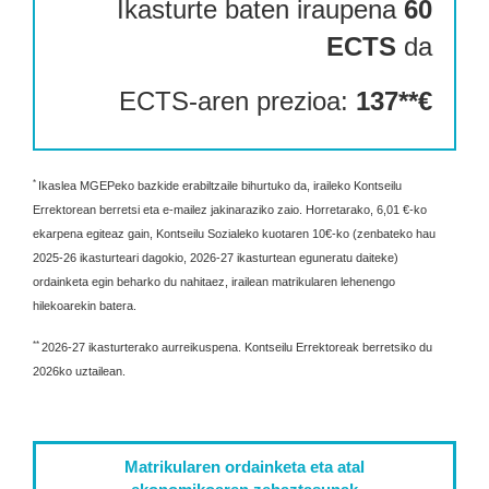
Ikasturte baten iraupena
60
ECTS
da
ECTS-aren prezioa:
137**€
*
Ikaslea MGEPeko bazkide erabiltzaile bihurtuko da, iraileko Kontseilu
Errektorean berretsi eta e-mailez jakinaraziko zaio. Horretarako, 6,01 €-ko
ekarpena egiteaz gain, Kontseilu Sozialeko kuotaren 10€-ko (zenbateko hau
2025-26 ikasturteari dagokio, 2026-27 ikasturtean eguneratu daiteke)
ordainketa egin beharko du nahitaez, irailean matrikularen lehenengo
hilekoarekin batera.
**
2026-27 ikasturterako aurreikuspena. Kontseilu Errektoreak berretsiko du
2026ko uztailean.
Matrikularen ordainketa eta atal