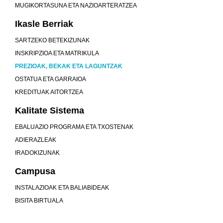
MUGIKORTASUNA ETA NAZIOARTERATZEA
Ikasle Berriak
SARTZEKO BETEKIZUNAK
INSKRIPZIOA ETA MATRIKULA
PREZIOAK, BEKAK ETA LAGUNTZAK
OSTATUA ETA GARRAIOA
KREDITUAK AITORTZEA
Kalitate Sistema
EBALUAZIO PROGRAMA ETA TXOSTENAK
ADIERAZLEAK
IRADOKIZUNAK
Campusa
INSTALAZIOAK ETA BALIABIDEAK
BISITA BIRTUALA