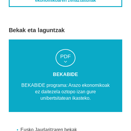
ekonomikoaren zehaztasunak
Bekak eta laguntzak
PDF
BEKABIDE
BEKABIDE programa: Arazo ekonomikoak
ez daitezela oztopo izan gure
unibertsitatean ikasteko.
Eusko Jaurlaritzaren bekak