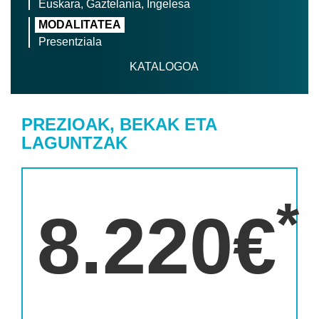
Euskara, Gaztelania, Ingelesa
MODALITATEA
Presentziala
KATALOGOA
PREZIOAK, BEKAK ETA
LAGUNTZAK
*
8.220€