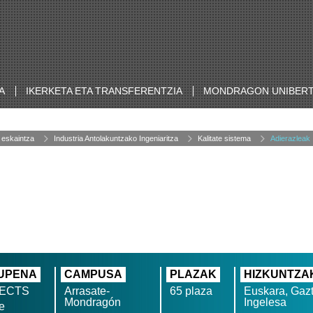
A
IKERKETA ETA TRANSFERENTZIA
MONDRAGON UNIBERT
 eskaintza
Industria Antolakuntzako Ingeniaritza
Kalitate sistema
Adierazleak
UPENA
CAMPUSA
PLAZAK
HIZKUNTZA
 ECTS
Arrasate-
65 plaza
Euskara, Gazt
Mondragón
Ingelesa
te