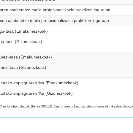
earen asebetetze maila profesionalizazio praktiken inguruan
sen asebetetze maila profesionalizazio praktiken inguruan
gu-tasa (Emakumezkoak)
gu-tasa (Gizonezkoak)
bezi-tasa (Emakumezkoak)
bezi-tasa (Gizonezkoak)
tutako enpleguaren %a (Emakumezkoak)
tutako enpleguaren %a (Gizonezkoak)
24an lortutako datuak (berez 2020/21 ikasturtean bukatu zituzten promozioko ikasleei dagozk