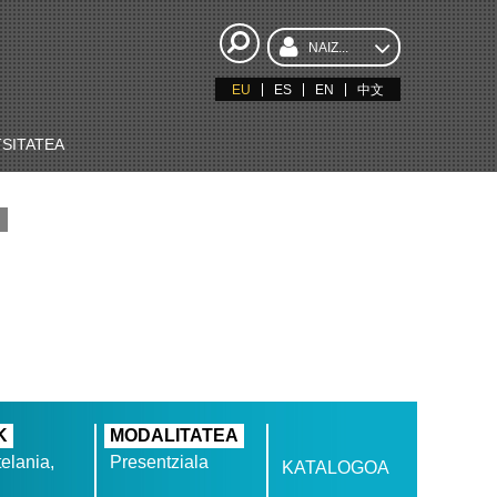
NAIZ...
EU
ES
EN
中文
SITATEA
K
MODALITATEA
elania,
Presentziala
KATALOGOA