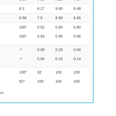
8.3
8.27
8.40
8.48
8.98
7.9
8.90
8.45
100*
0.92
0.80
0.80
100*
0.94
0.90
0.86
-*
0.08
0.20
0.00
-*
0.06
0.10
0.14
100*
92
100
100
92*
1
00
100
100
ie)