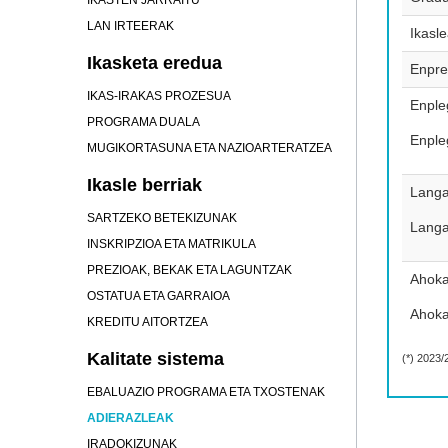
IKASTEN JARRAITU
LAN IRTEERAK
Ikasl
Ikasketa eredua
Enpre
IKAS-IRAKAS PROZESUA
Enple
PROGRAMA DUALA
Enple
MUGIKORTASUNA ETA NAZIOARTERATZEA
Ikasle berriak
Langa
SARTZEKO BETEKIZUNAK
Langa
INSKRIPZIOA ETA MATRIKULA
PREZIOAK, BEKAK ETA LAGUNTZAK
Ahoka
OSTATUA ETA GARRAIOA
Ahoka
KREDITU AITORTZEA
Kalitate sistema
(*) 2023/
EBALUAZIO PROGRAMA ETA TXOSTENAK
ADIERAZLEAK
IRADOKIZUNAK