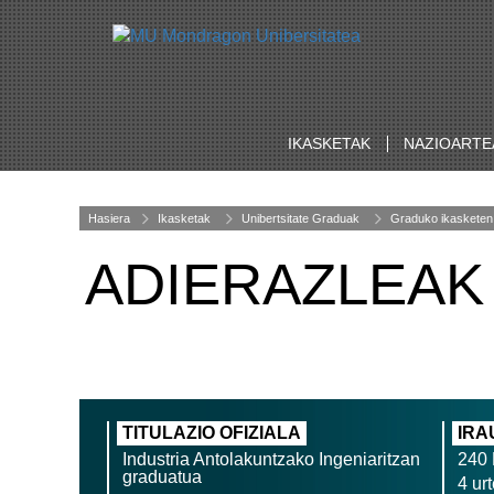
IKASKETAK
NAZIOARTE
Hasiera
Ikasketak
Unibertsitate Graduak
Graduko ikasketen
ADIERAZLEAK
TITULAZIO OFIZIALA
IRA
Industria Antolakuntzako Ingeniaritzan
240
graduatua
4 ur