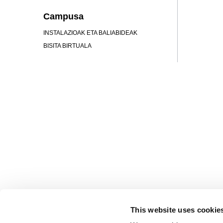
Campusa
INSTALAZIOAK ETA BALIABIDEAK
BISITA BIRTUALA
MU
KOMUNITA
This website uses cookie