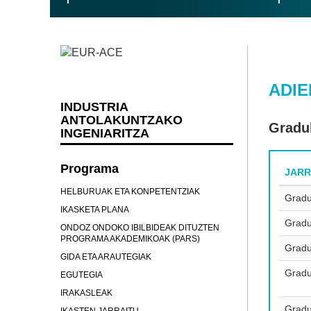
ADI
INDUSTRIA
ANTOLAKUNTZAKO
Gradu
INGENIARITZA
Programa
JARR
HELBURUAK ETA KONPETENTZIAK
Gradu
IKASKETA PLANA
Gradu
ONDOZ ONDOKO IBILBIDEAK DITUZTEN
PROGRAMA AKADEMIKOAK (PARS)
Gradu
GIDA ETA ARAUTEGIAK
Gradu
EGUTEGIA
IRAKASLEAK
Gradu