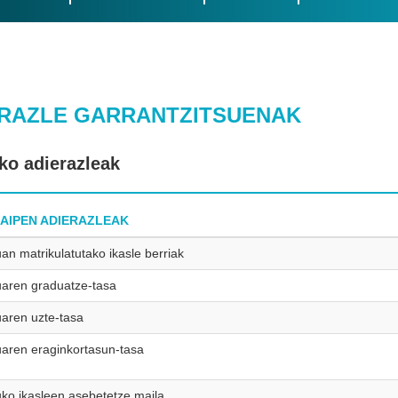
ERAZLE GARRANTZITSUENAK
ko adierazleak
AIPEN ADIERAZLEAK
an matrikulatutako ikasle berriak
aren graduatze-tasa
aren uzte-tasa
aren eraginkortasun-tasa
ko ikasleen asebetetze maila