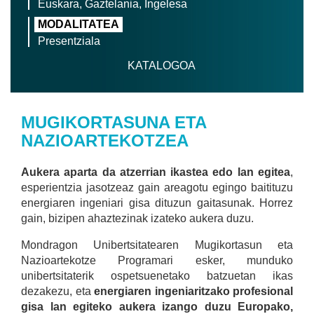
Euskara, Gaztelania, Ingelesa
MODALITATEA
Presentziala
KATALOGOA
MUGIKORTASUNA ETA
NAZIOARTEKOTZEA
Aukera aparta da atzerrian ikastea edo lan egitea
,
esperientzia jasotzeaz gain areagotu egingo baitituzu
energiaren ingeniari gisa dituzun gaitasunak. Horrez
gain, bizipen ahaztezinak izateko aukera duzu.
Mondragon Unibertsitatearen Mugikortasun eta
Nazioartekotze Programari esker, munduko
unibertsitaterik ospetsuenetako batzuetan ikas
dezakezu, eta
energiaren ingeniaritzako profesional
gisa lan egiteko aukera izango duzu Europako,