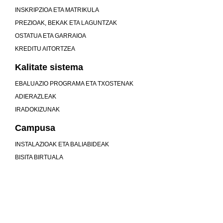
INSKRIPZIOA ETA MATRIKULA
PREZIOAK, BEKAK ETA LAGUNTZAK
OSTATUA ETA GARRAIOA
KREDITU AITORTZEA
Kalitate sistema
EBALUAZIO PROGRAMA ETA TXOSTENAK
ADIERAZLEAK
IRADOKIZUNAK
Campusa
INSTALAZIOAK ETA BALIABIDEAK
BISITA BIRTUALA
Unibertsitatea baino gehiago gara