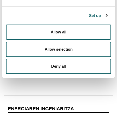
Estonia
Italia
Set up
Suitza
Allow all
Mexiko
Frantzia
Allow selection
Danimarka
Polonia
Deny all
Txekiar Errepublika
Txina
ENERGIAREN INGENIARITZA