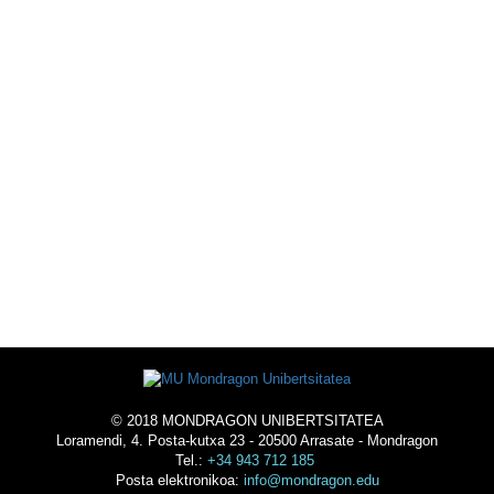
ESKOLAZ KANPOKO
EKINTZAK
UNIBERTSITATEAN BIZI
-
OSTATUA
© 2018 MONDRAGON UNIBERTSITATEA
Loramendi, 4. Posta-kutxa 23 - 20500 Arrasate - Mondragon
Tel.:
+34 943 712 185
Posta elektronikoa:
info@mondragon.edu