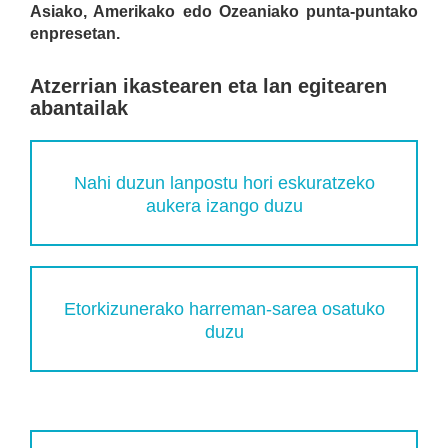
Asiako, Amerikako edo Ozeaniako punta-puntako
enpresetan.
Atzerrian ikastearen eta lan egitearen
abantailak
Nahi duzun lanpostu hori eskuratzeko
aukera izango duzu
Etorkizunerako harreman-sarea osatuko
duzu