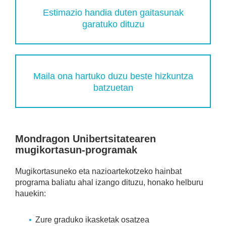
Estimazio handia duten gaitasunak
garatuko dituzu
Maila ona hartuko duzu beste hizkuntza
batzuetan
Mondragon Unibertsitatearen
mugikortasun-programak
Mugikortasuneko eta nazioartekotzeko hainbat
programa baliatu ahal izango dituzu, honako helburu
hauekin:
Zure graduko ikasketak osatzea