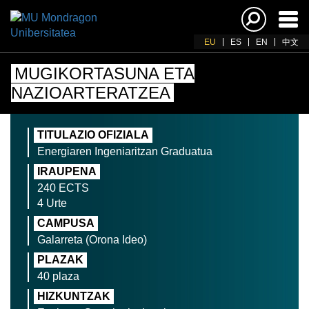
Akti
nab
EU
ES
EN
中文
MUGIKORTASUNA ETA
NAZIOARTERATZEA
TITULAZIO OFIZIALA
Energiaren Ingeniaritzan Graduatua
IRAUPENA
240 ECTS
4 Urte
CAMPUSA
Galarreta (Orona Ideo)
PLAZAK
40 plaza
HIZKUNTZAK