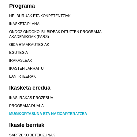
Programa
HELBURUAK ETA KONPETENTZIAK
IKASKETA PLANA
ONDOZ ONDOKO IBILBIDEAK DITUZTEN PROGRAMA
AKADEMIKOAK (PARS)
GIDA ETA ARAUTEGIAK
EGUTEGIA
IRAKASLEAK
IKASTEN JARRAITU
LAN IRTEERAK
Ikasketa eredua
IKAS-IRAKAS PROZESUA
PROGRAMA DUALA
MUGIKORTASUNA ETA NAZIOARTERATZEA
Ikasle berriak
SARTZEKO BETEKIZUNAK