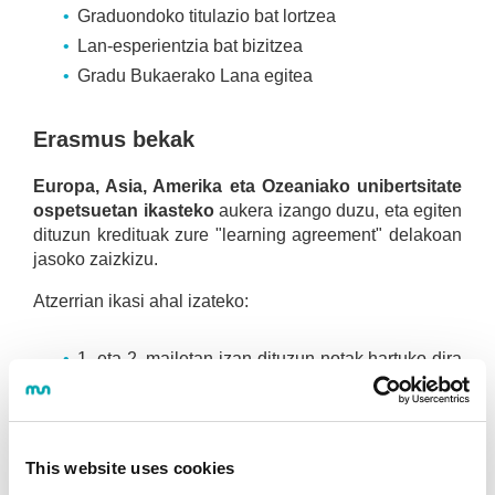
Graduondoko titulazio bat lortzea
Lan-esperientzia bat bizitzea
Gradu Bukaerako Lana egitea
Erasmus bekak
Europa, Asia, Amerika eta Ozeaniako unibertsitate
ospetsuetan ikasteko
aukera izango duzu, eta egiten
dituzun kredituak zure "learning agreement" delakoan
jasoko zaizkizu.
Atzerrian ikasi ahal izateko:
1. eta 2. mailetan izan dituzun notak hartuko dira
kontuan.
Atzerriko hizkuntzetan duzun maila ebaluatuko
da.
Zure portaera baloratuko da.
This website uses cookies