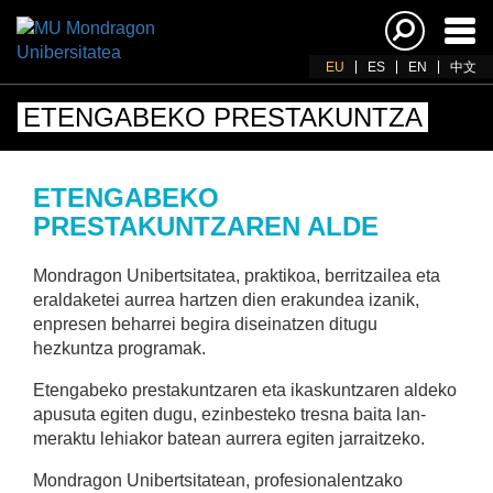
Akti
nab
EU
ES
EN
中文
ETENGABEKO PRESTAKUNTZA
ETENGABEKO
PRESTAKUNTZAREN ALDE
Mondragon Unibertsitatea, praktikoa, berritzailea eta
eraldaketei aurrea hartzen dien erakundea izanik,
enpresen beharrei begira diseinatzen ditugu
hezkuntza programak.
Etengabeko prestakuntzaren eta ikaskuntzaren aldeko
apusuta egiten dugu, ezinbesteko tresna baita lan-
meraktu lehiakor batean aurrera egiten jarraitzeko.
Mondragon Unibertsitatean, profesionalentzako