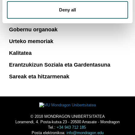
Fakultateak
Deny all
MONDRAGON Korporazioa
Gobernu organoak
Urteko memoriak
Kalitatea
Erantzukizun Soziala eta Gardentasuna
Sareak eta hitzarmenak
© 2018 MONDRAGON UNIBERTSITATEA
Loramendi, 4. Posta-kutxa 23 - 20500 Arrasate - Mondragon
Tel.:
+34 943 712 185
Posta elektronikoa:
info@mondragon.edu