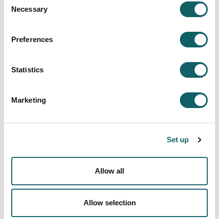
Necessary
Selection
Preferences
Statistics
MONDRAGON UNIBERTSITATEA EZAGUTU
Marketing
Unibertsitate kooperatiboa
Zergaitik aukeratu Mondragon Unibertsitatea
Set up
ENPRESA MUNDUTIK GERTU
IKASLEEK IKERKETA LANETAN PARTE HARTZEN DUTE
Allow all
UNIBERTSITATE PARTEHARTZAILEA
ETENGABEKO PRESTAKUNTZA
MUNDURA ETA ETORKIZUNERA ZABALIK
Allow selection
EUROPAREKIN BAT DATORREN HEZKUNTZA EREDUA