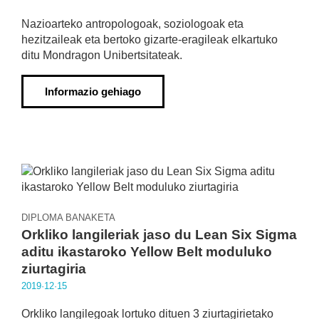
Nazioarteko antropologoak, soziologoak eta
hezitzaileak eta bertoko gizarte-eragileak elkartuko
ditu Mondragon Unibertsitateak.
Informazio gehiago
DIPLOMA BANAKETA
Orkliko langileriak jaso du Lean Six Sigma
aditu ikastaroko Yellow Belt moduluko
ziurtagiria
2019·12·15
Orkliko langilegoak lortuko dituen 3 ziurtagirietako