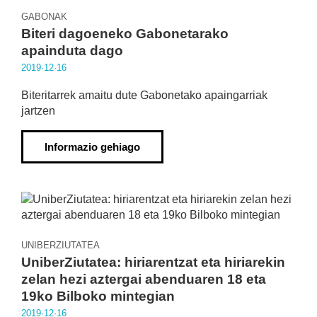
GABONAK
Biteri dagoeneko Gabonetarako
apainduta dago
2019·12·16
Biteritarrek amaitu dute Gabonetako apaingarriak
jartzen
Informazio gehiago
UNIBERZIUTATEA
UniberZiutatea: hiriarentzat eta hiriarekin
zelan hezi aztergai abenduaren 18 eta
19ko Bilboko mintegian
2019·12·16