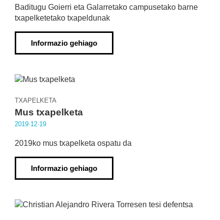
Baditugu Goierri eta Galarretako campusetako barne
txapelketetako txapeldunak
Informazio gehiago
TXAPELKETA
Mus txapelketa
2019·12·19
2019ko mus txapelketa ospatu da
Informazio gehiago