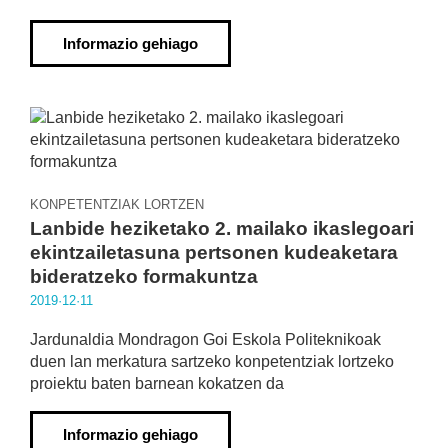
Informazio gehiago
KONPETENTZIAK LORTZEN
Lanbide heziketako 2. mailako ikaslegoari
ekintzailetasuna pertsonen kudeaketara
bideratzeko formakuntza
2019·12·11
Jardunaldia Mondragon Goi Eskola Politeknikoak
duen lan merkatura sartzeko konpetentziak lortzeko
proiektu baten barnean kokatzen da
Informazio gehiago