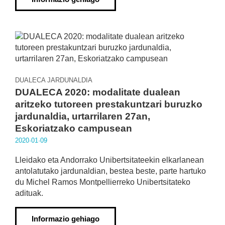
DUALECA JARDUNALDIA
DUALECA 2020: modalitate dualean
aritzeko tutoreen prestakuntzari buruzko
jardunaldia, urtarrilaren 27an,
Eskoriatzako campusean
2020·01·09
Lleidako eta Andorrako Unibertsitateekin elkarlanean
antolatutako jardunaldian, bestea beste, parte hartuko
du Michel Ramos Montpellierreko Unibertsitateko
adituak.
Informazio gehiago