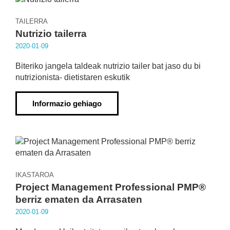
TAILERRA
Nutrizio tailerra
2020·01·09
Biteriko jangela taldeak nutrizio tailer bat jaso du bi
nutrizionista- dietistaren eskutik
Informazio gehiago
IKASTAROA
Project Management Professional PMP®
berriz ematen da Arrasaten
2020·01·09