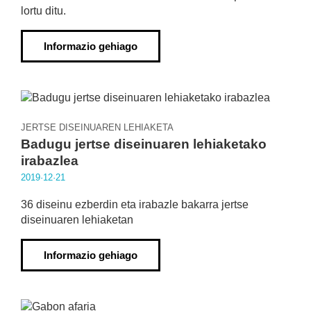
lortu ditu.
Informazio gehiago
JERTSE DISEINUAREN LEHIAKETA
Badugu jertse diseinuaren lehiaketako
irabazlea
2019·12·21
36 diseinu ezberdin eta irabazle bakarra jertse
diseinuaren lehiaketan
Informazio gehiago