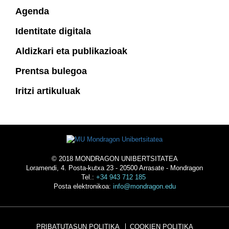
Agenda
Identitate digitala
Aldizkari eta publikazioak
Prentsa bulegoa
Iritzi artikuluak
© 2018 MONDRAGON UNIBERTSITATEA
Loramendi, 4. Posta-kutxa 23 - 20500 Arrasate - Mondragon
Tel.:
+34 943 712 185
Posta elektronikoa:
info@mondragon.edu
PRIBATUTASUN POLITIKA
COOKIEN POLITIKA