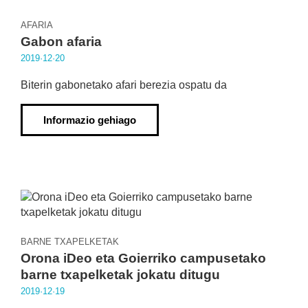
AFARIA
Gabon afaria
2019·12·20
Biterin gabonetako afari berezia ospatu da
Informazio gehiago
BARNE TXAPELKETAK
Orona iDeo eta Goierriko campusetako
barne txapelketak jokatu ditugu
2019·12·19