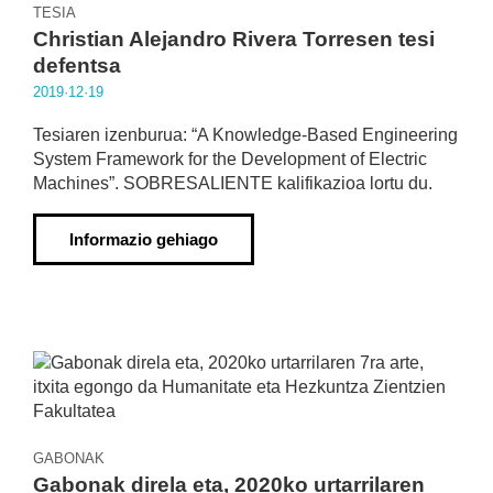
TESIA
Christian Alejandro Rivera Torresen tesi
defentsa
2019·12·19
Tesiaren izenburua: “A Knowledge-Based Engineering
System Framework for the Development of Electric
Machines”. SOBRESALIENTE kalifikazioa lortu du.
Informazio gehiago
GABONAK
Gabonak direla eta, 2020ko urtarrilaren