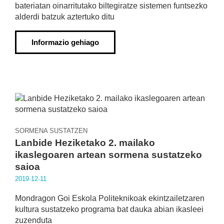
bateriatan oinarritutako biltegiratze sistemen funtsezko
alderdi batzuk aztertuko ditu
Informazio gehiago
SORMENA SUSTATZEN
Lanbide Heziketako 2. mailako
ikaslegoaren artean sormena sustatzeko
saioa
2019·12·11
Mondragon Goi Eskola Politeknikoak ekintzailetzaren
kultura sustatzeko programa bat dauka abian ikasleei
zuzenduta