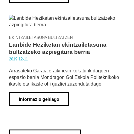
EKINTZAILETASUNA BULTZATZEN
Lanbide Heziketan ekintzailetasuna
bultzatzeko azpiegitura berria
2019·12·11
Arrasateko Garaia eraikinean kokaturik dagoen
espazio berria Mondragon Goi Eskola Politeknikoko
ikasle eta ikasle ohi guztiei zuzenduta dago
Informazio gehiago