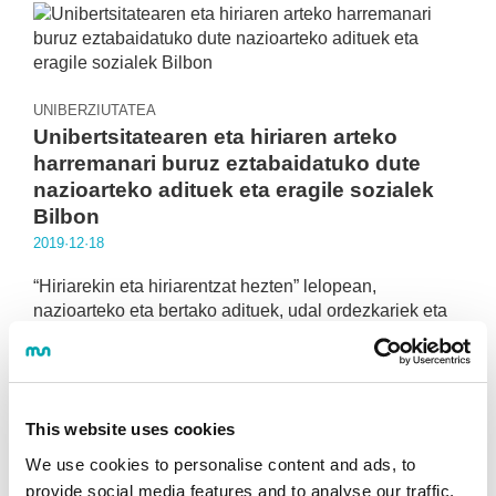
UNIBERZIUTATEA
Unibertsitatearen eta hiriaren arteko
harremanari buruz eztabaidatuko dute
nazioarteko adituek eta eragile sozialek
Bilbon
2019·12·18
“Hiriarekin eta hiriarentzat hezten” lelopean,
nazioarteko eta bertako adituek, udal ordezkariek eta
eragile sozialek jorratuko dituzte hiriaren eta
unibertsitatearen arteko harremanaz.
Informazio gehiago
This website uses cookies
We use cookies to personalise content and ads, to
provide social media features and to analyse our traffic.