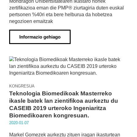
Mondragon Unibertsitatearen ikastaro honek
zertifikazioa eman die PMP® ziurtagiria duten euskal
pertsonen %40ri eta bere helburua da hobetzea
negozioen emaitzak
Informazio gehiago
KONGRESUA
Teknologia Biomedikoak Masterreko
ikasle batek lan zientifikoa aurkeztu du
CASEIB 2019 urteroko Ingeniaritza
Biomedikoaren kongresuan.
2020·01·07
Markel Gomezek aurkeztu zituen iragan ikasturtean