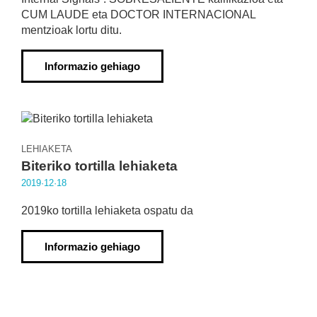
CUM LAUDE eta DOCTOR INTERNACIONAL
mentzioak lortu ditu.
Informazio gehiago
LEHIAKETA
Biteriko tortilla lehiaketa
2019·12·18
2019ko tortilla lehiaketa ospatu da
Informazio gehiago