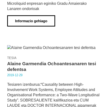
Microliquid enpresan eginiko Gradu Amaierako
Lanaren ondorioak
Informazio gehiago
TESIA
Alaine Garmendia Ochoantesanaren tesi
defentsa
2019·12·29
Tesiaren izenburua:“Causality between High-
Involvement Work Systems, Employee Attitudes and
Organisational Performance: a Two-Wave Longitudinal
Study”. SOBRESALIENTE kalifikazioa eta CUM
LAUDE eta DOCTOR INTERNACIONAL aipamenak