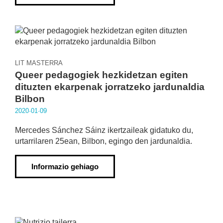
LIT MASTERRA
Queer pedagogiek hezkidetzan egiten
dituzten ekarpenak jorratzeko jardunaldia
Bilbon
2020·01·09
Mercedes Sánchez Sáinz ikertzaileak gidatuko du,
urtarrilaren 25ean, Bilbon, egingo den jardunaldia.
Informazio gehiago