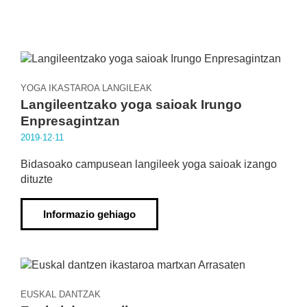
YOGA IKASTAROA LANGILEAK
Langileentzako yoga saioak Irungo
Enpresagintzan
2019·12·11
Bidasoako campusean langileek yoga saioak izango
dituzte
Informazio gehiago
EUSKAL DANTZAK