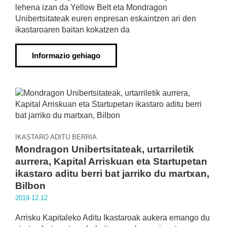
lehena izan da Yellow Belt eta Mondragon
Unibertsitateak euren enpresan eskaintzen ari den
ikastaroaren baitan kokatzen da
Informazio gehiago
IKASTARO ADITU BERRIA
Mondragon Unibertsitateak, urtarriletik
aurrera, Kapital Arriskuan eta Startupetan
ikastaro aditu berri bat jarriko du martxan,
Bilbon
2019·12·12
Arrisku Kapitaleko Aditu Ikastaroak aukera emango du