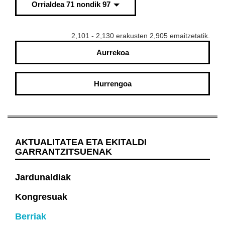
Orrialdea 71 nondik 97
2,101 - 2,130 erakusten 2,905 emaitzetatik.
Aurrekoa
Hurrengoa
AKTUALITATEA ETA EKITALDI
GARRANTZITSUENAK
Jardunaldiak
Kongresuak
Berriak