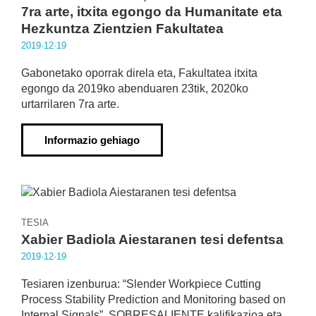
7ra arte, itxita egongo da Humanitate eta
Hezkuntza Zientzien Fakultatea
2019·12·19
Gabonetako oporrak direla eta, Fakultatea itxita
egongo da 2019ko abenduaren 23tik, 2020ko
urtarrilaren 7ra arte.
Informazio gehiago
TESIA
Xabier Badiola Aiestaranen tesi defentsa
2019·12·19
Tesiaren izenburua: “Slender Workpiece Cutting
Process Stability Prediction and Monitoring based on
Internal Signals”. SOBRESALIENTE kalifikazioa eta