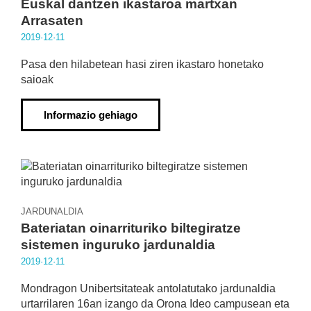
Euskal dantzen ikastaroa martxan
Arrasaten
2019·12·11
Pasa den hilabetean hasi ziren ikastaro honetako
saioak
Informazio gehiago
JARDUNALDIA
Bateriatan oinarrituriko biltegiratze
sistemen inguruko jardunaldia
2019·12·11
Mondragon Unibertsitateak antolatutako jardunaldia
urtarrilaren 16an izango da Orona Ideo campusean eta