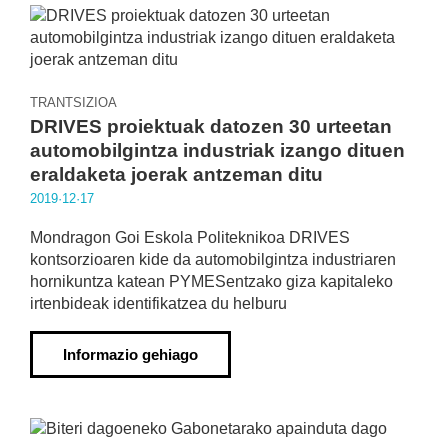
TRANTSIZIOA
DRIVES proiektuak datozen 30 urteetan
automobilgintza industriak izango dituen
eraldaketa joerak antzeman ditu
2019·12·17
Mondragon Goi Eskola Politeknikoa DRIVES
kontsorzioaren kide da automobilgintza industriaren
hornikuntza katean PYMESentzako giza kapitaleko
irtenbideak identifikatzea du helburu
Informazio gehiago