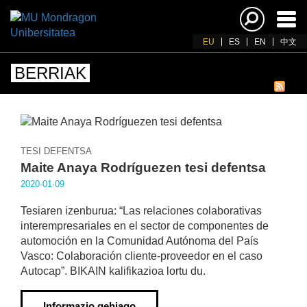
Akti
nab
EU
ES
EN
中文
BERRIAK
TESI DEFENTSA
Maite Anaya Rodríguezen tesi defentsa
2020·01·09
Tesiaren izenburua: “Las relaciones colaborativas
interempresariales en el sector de componentes de
automoción en la Comunidad Autónoma del País
Vasco: Colaboración cliente-proveedor en el caso
Autocap”. BIKAIN kalifikazioa lortu du.
Informazio gehiago