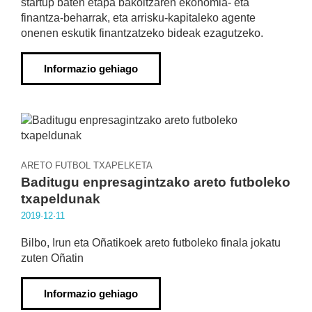
startup baten etapa bakoitzaren ekonomia- eta
finantza-beharrak, eta arrisku-kapitaleko agente
onenen eskutik finantzatzeko bideak ezagutzeko.
Informazio gehiago
ARETO FUTBOL TXAPELKETA
Baditugu enpresagintzako areto futboleko
txapeldunak
2019·12·11
Bilbo, Irun eta Oñatikoek areto futboleko finala jokatu
zuten Oñatin
Informazio gehiago