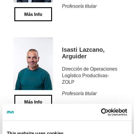
Profesor/a titular
Más Info
Isasti Lazcano,
Arguider
Dirección de Operaciones
Logístico Productivas-
ZOLP
Profesor/a titular
Más Info
Markuerkiaga
Arritola, Leire
This website uses cookies