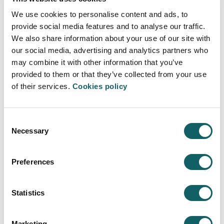
We use cookies to personalise content and ads, to
Innovación, Modelo
provide social media features and to analyse our traffic.
Organizativo y Estrategia
We also share information about your use of our site with
de Personas-BAEPE
our social media, advertising and analytics partners who
Profesor/a titular
may combine it with other information that you’ve
Más Info
provided to them or that they’ve collected from your use
of their services.
Cookies policy
Consent
San Sebastian
Necessary
Selection
Larzabal, Laida
Preferences
Innovación, Modelo
Organizativo y Estrategia
de Personas-BAEPE
Statistics
Profesor/a titular
Más Info
Marketing