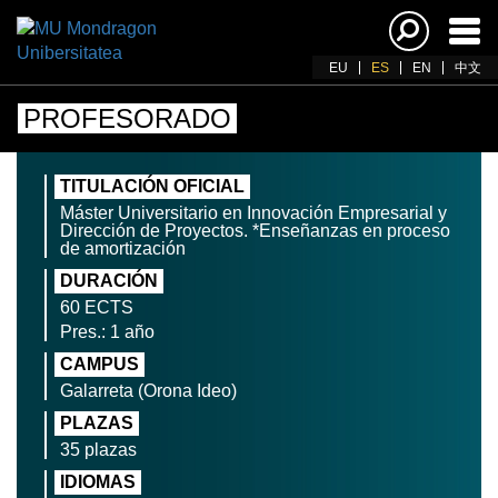
Acti
nav
EU
ES
EN
中文
PROFESORADO
TITULACIÓN OFICIAL
Máster Universitario en Innovación Empresarial y
Dirección de Proyectos. *Enseñanzas en proceso
de amortización
DURACIÓN
60 ECTS
Pres.: 1 año
CAMPUS
Galarreta (Orona Ideo)
PLAZAS
35 plazas
IDIOMAS