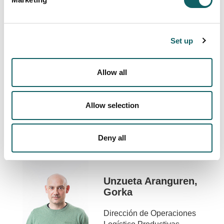
Saralegui Zalbide,
Set up
Eider
Dirección de Operaciones
Allow all
Logístico Productivas-
ZOLP
Allow selection
Profesor/a titular
Más Info
Deny all
Unzueta Aranguren,
Gorka
Dirección de Operaciones