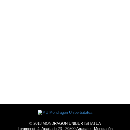
DEPORTIVA
AGENDA
DE ACTIVIDADES
EXTRA-ACADÉMICAS
ALOJARSE
EN LA
UNIVERSIDAD
© 2018 MONDRAGON UNIBERTSITATEA
Loramendi, 4. Apartado 23 - 20500 Arrasate - Mondragón