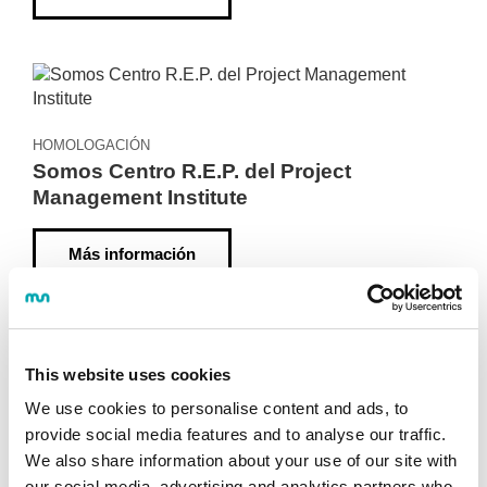
HOMOLOGACIÓN
Somos Centro R.E.P. del Project
Management Institute
Más información
Ver más
This website uses cookies
"FOR GOOD IDEAS AND TRUE
"
We use cookies to personalise content and ads, to
INNOVATION, YOU NEED HUMAN
I
provide social media features and to analyse our traffic.
INTERACTION, CONFLICT,
I
We also share information about your use of our site with
ARGUMENT, DEBATE" (MARGARET
A
our social media, advertising and analytics partners who