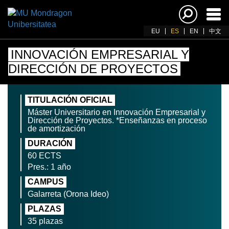
Acti
nav
EU
ES
EN
中文
INNOVACIÓN EMPRESARIAL Y
DIRECCIÓN DE PROYECTOS
TITULACIÓN OFICIAL
Máster Universitario en Innovación Empresarial y
Dirección de Proyectos. *Enseñanzas en proceso
de amortización
DURACIÓN
60 ECTS
Pres.: 1 año
CAMPUS
Galarreta (Orona Ideo)
PLAZAS
35 plazas