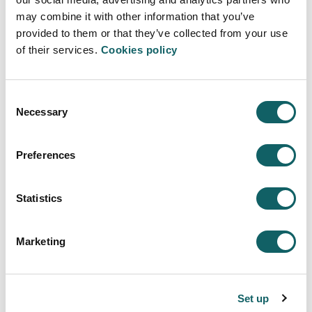
HEFFERNAN)
H
may combine it with other information that you’ve
provided to them or that they’ve collected from your use
Noemi Zabaleta
N
of their services.
Cookies policy
COORDINADORA DEL MASTER EN INNOVACIÓN
C
EMPRESARIALY DIRECCIÓN DE PROYECTOS
E
Consent
Necessary
Selection
SALIDAS PROFESIONALES
Preferences
El Máster en Innovación Empresarial y Dirección de
Statistics
Proyectos (MIP) capacitará al alumno/a para:
Desarrollar habilidades para el análisis de
Marketing
situaciones de incertidumbre, la toma de
decisiones, y la gestión de la innovación con el
objeto de lograr su adecuada aplicación.
Set up
Promover en la organización la identificación