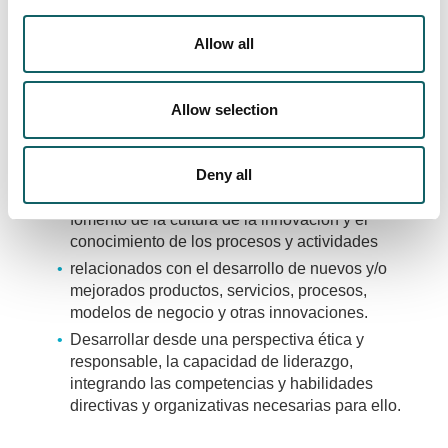
permanente de nuevas oportunidades, así como
la gestión eficaz de la cartera de proyectos.
Allow all
Asegurar la excelencia en la gestión de los
proyectos de la organización para materializar
los cambios, los nuevos productos y servicios y
Allow selection
los resultados deseados en tiempo y coste
óptimos.
Deny all
Promover la innovación y el desarrollo de
nuevas actividades empresariales a través del
fomento de la cultura de la innovación y el
conocimiento de los procesos y actividades
relacionados con el desarrollo de nuevos y/o
mejorados productos, servicios, procesos,
modelos de negocio y otras innovaciones.
Desarrollar desde una perspectiva ética y
responsable, la capacidad de liderazgo,
integrando las competencias y habilidades
directivas y organizativas necesarias para ello.