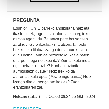
PREGUNTA
Egun on : Uni Eibarreko aholkularia naiz eta
ikasle batek, ingeniritza informatikoa egiteko
asmoa agertu du. Zalantza pare bat sortzen
zaizkigu. Gure ikasleak maiatzena lanbide
heziketako titulua izango duela aurrikusten
dugu baina Lanbide heziketako ikasle baten
onarpen froga nolakoa da? Zein ariketa mota
egin beharko lituzke? Konbalidaziorik
aurrikustezn duzue? Noiz irekiko da
aurrematrikula epea ( Azaro inguruan,...) Noiz
izango dira aurtengo ate irekiak? Zuen
erantzunaren zai.
Nekane
(Eibar) Thu Oct 03 08:24:55 GMT 2024
RESPUESTA