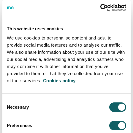
PREGUNTA
This website uses cookies
Egun on, he visto que ya están las jornadas
We use cookies to personalise content and ads, to
abiertas de educación primaria. Estuvimos en
provide social media features and to analyse our traffic.
las de 1 de Bachiller, por tanto, no se si estas
We also share information about your use of our site with
son para hacer inscripción o son igual que las
our social media, advertising and analytics partners who
de Junio. Estamos interesados en acudir a las
may combine it with other information that you’ve
que sean necesarias.
provided to them or that they’ve collected from your use
of their services.
Cookies policy
Olatz
(Bilnao) Sun Oct 06 08:19:29 GMT 2024
RESPUESTA
Consent
Necessary
Kaixo!
Selection
Gracias por la confianza depositada en
Mondragon Unibertsitatea. Las jornadas de 1º
Preferences
de bachillerato las empleamos para introducir a