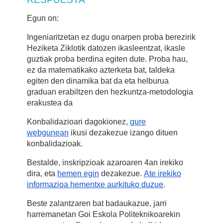
Egun on:
Ingeniaritzetan ez dugu onarpen proba berezirik
Heziketa Ziklotik datozen ikasleentzat, ikasle
guztiak proba berdina egiten dute. Proba hau,
ez da matematikako azterketa bat, taldeka
egiten den dinamika bat da eta helburua
graduan erabiltzen den hezkuntza-metodologia
erakustea da
Konbalidazioari dagokionez,
gure
webgunean
ikusi dezakezue izango dituen
konbalidazioak.
Bestalde, inskripzioak azaroaren 4an irekiko
dira, eta
hemen egin
dezakezue.
Ate irekiko
informazioa hementxe aurkituko duzue
.
Beste zalantzaren bat badaukazue, jarri
harremanetan Goi Eskola Politeknikoarekin