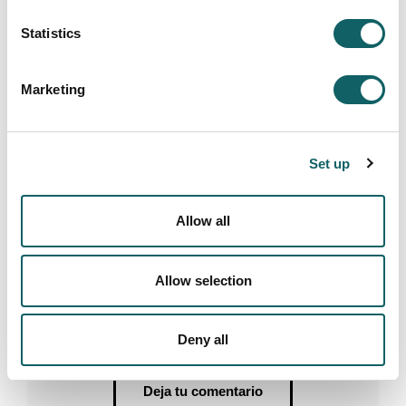
los y las estudiantes al grado. Las puertas
Statistics
abiertas que tendrán lugar de noviembre de
2024 a mayo de 2025 están más focalizadas en
el alumnado de último curso, ya que suelen
Marketing
obtener información más detallada del grado y
del proceso a realizar. Este curso académico la
inscripción se abrirá el 4 de noviembre y la
podréis realizar tanto por vuestra cuenta
Set up
(
www.mondragon.edu/
inskripzioak
) como en el
mismo evento de puertas abiertas.
Allow all
Para más información no dudes en
contactarnos:
idazkaritza.huhezi@mondragon.
edu
; 943 71 31 39.
Allow selection
Un saludo
Deny all
Deja tu comentario