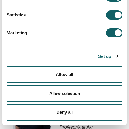
Statistics
Lizeaga Goikoetxea,
Aitor
Marketing
Teoría de la Señal y
Comunicaciones-ESEKO
Profesor/a titular
Set up
Más Info
Allow all
Markiegi Gonzalez,
Allow selection
Urtzi
Sistemas de Información-
Deny all
HAZI-ISI
Profesor/a titular