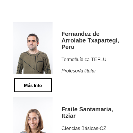
Fernandez de
Arroiabe Txapartegi,
Peru
Termofluídica-TEFLU
Profesor/a titular
Más Info
Fraile Santamaria,
Itziar
Ciencias Básicas-OZ