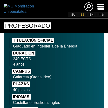
Acti
nav
EU
ES
EN
中文
PROFESORADO
TITULACIÓN OFICIAL
Graduado en Ingeniería de la Energía
DURACIÓN
240 ECTS
4 años
CAMPUS
Galarreta (Orona Ideo)
PLAZAS
40 plazas
IDIOMAS
Castellano, Euskera, Inglés