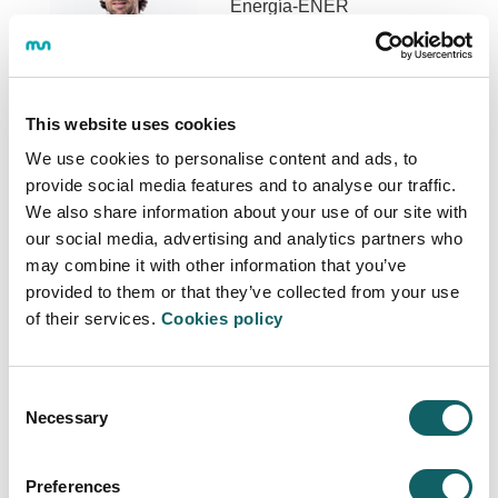
Energía-ENER
Profesor/a titular
This website uses cookies
Más Info
We use cookies to personalise content and ads, to
provide social media features and to analyse our traffic.
We also share information about your use of our site with
our social media, advertising and analytics partners who
Lizarribar Moraiz,
Jatsu
may combine it with other information that you’ve
provided to them or that they’ve collected from your use
Ciencias Básicas-OZ
of their services.
Cookies policy
Profesor/a titular
Consent
Necessary
Selection
Más Info
Preferences