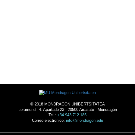
AGENDA
DE ACTIVIDADES
EXTRA-ACADÉMICAS
ALOJARSE
EN LA
UNIVERSIDAD
© 2018 MONDRAGON UNIBERTSITATEA
Loramendi, 4. Apartado 23 - 20500 Arrasate - Mondragón
Tel.:
+34 943 712 185
Correo electrónico:
info@mondragon.edu