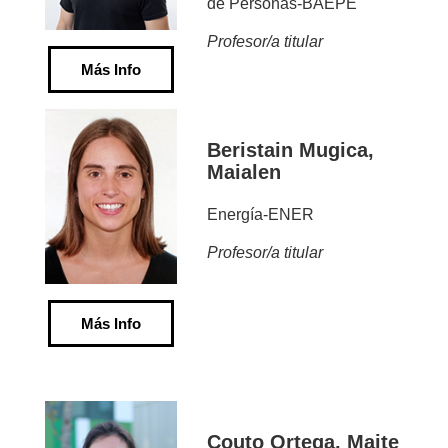
de Personas-BAEPE
Profesor/a titular
Más Info
Beristain Mugica,
Maialen
Energía-ENER
Profesor/a titular
Más Info
Couto Ortega, Maite