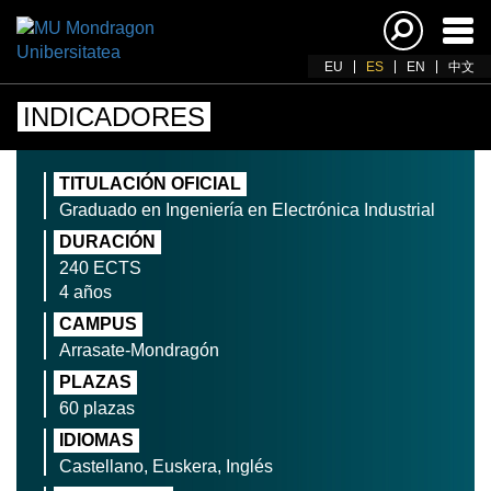
Acti
nav
EU
ES
EN
中文
INDICADORES
TITULACIÓN OFICIAL
Graduado en Ingeniería en Electrónica Industrial
DURACIÓN
240 ECTS
4 años
CAMPUS
Arrasate-Mondragón
PLAZAS
60 plazas
IDIOMAS
Castellano, Euskera, Inglés