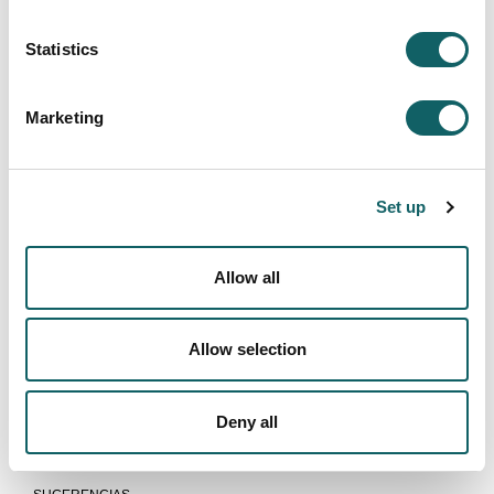
CONTINUAR ESTUDIANDO
SALIDAS LABORALES
Statistics
Modelo educativo
PROCESO ENSEÑANZA-APRENDIZAJE
Marketing
PROGRAMA DUAL
MOVILIDAD E INTERNACIONALIZACIÓN
Set up
Nuevos estudiantes
REQUISITOS DE ACCESO
INSCRIPCIÓN Y MATRÍCULA
Allow all
PRECIOS, BECAS Y AYUDAS
ALOJAMIENTO Y TRANSPORTE
Allow selection
RECONOCIMIENTO DE CRÉDITOS
Sistema de calidad
Deny all
PROGRAMAS E INFORMES DE EVALUACIÓN
INDICADORES