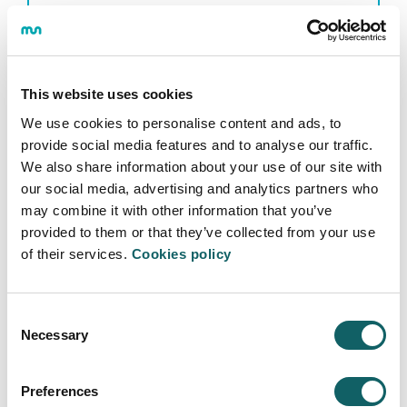
This website uses cookies
We use cookies to personalise content and ads, to
provide social media features and to analyse our traffic.
We also share information about your use of our site with
INGENIERÍA EN ELECTRÓNICA INDUSTRIAL
our social media, advertising and analytics partners who
may combine it with other information that you’ve
Programa
provided to them or that they’ve collected from your use
OBJETIVOS Y COMPETENCIAS
of their services.
Cookies policy
PLAN DE ESTUDIOS
PROGRAMAS ACADÉMICOS DE RECORRIDOS SUCESIVOS (PARS)
Consent
GUÍAS Y NORMATIVAS
Necessary
Selection
CALENDARIO
PROFESORADO
CURSO DE ADAPTACIÓN
Preferences