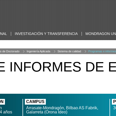
ONAL
INVESTIGACIÓN Y TRANSFERENCIA
MONDRAGON UNI
s de Doctorado
Ingeniería Aplicada
Sistema de calidad
Programas e informes
 INFORMES DE 
ÓN
CAMPUS
P
n
Arrasate-Mondragón, Bilbao AS Fabrik,
3
 4 años
Galarreta (Orona Ideo)