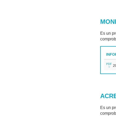
MON
Es un pro
comproba
INFO
PDF
20
ACRE
Es un pr
comproba