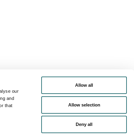
 DE
OFERTA DEPORTIVA
 ACTIVIDADES EXTRA-
ACADÉMICAS
Allow all
alyse our
ing and
E
EN LA UNIVERSIDAD
Allow selection
r that
Deny all