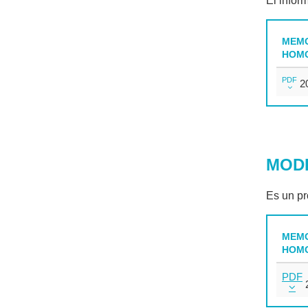
El infor
MEMO
HOM
PDF
2
MODI
Es un pr
MEMO
HOM
PDF