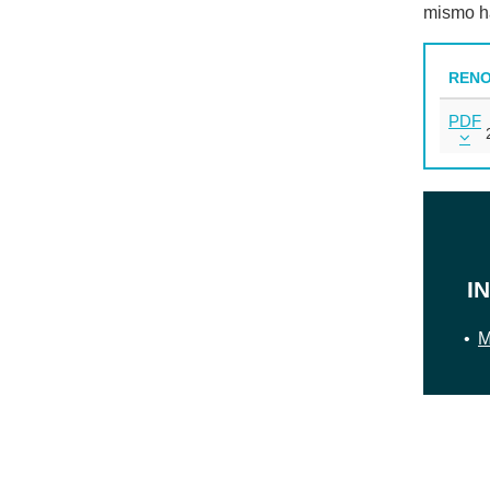
mismo ha
RENO
PDF
I
M