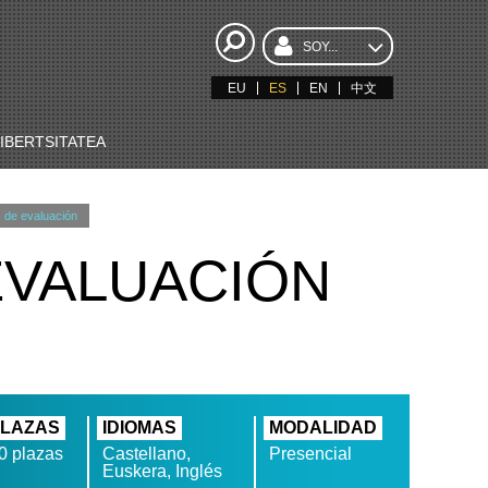
SOY...
EU
ES
EN
中文
BERTSITATEA
 de evaluación
EVALUACIÓN
LAZAS
IDIOMAS
MODALIDAD
0 plazas
Castellano,
Presencial
Euskera, Inglés