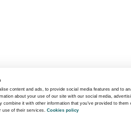
Mucho más que universidad
MU
PROMOCIÓN
AGENDA
DE
s
ise content and ads, to provide social media features and to an
rmation about your use of our site with our social media, advertis
ALOJARS
 combine it with other information that you’ve provided to them o
r use of their services.
Cookies policy