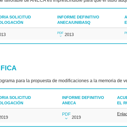
me favorable de ANECA es imprescindible para que el título adqui
RIA SOLICITUD
INFORME DEFINITIVO
A
OLOGACIÓN
ANECA/UNIBASQ
E
PDF
P
013
2013
FICA
ograma para la propuesta de modificaciones a la memoria de verif
RIA SOLICITUD
INFORME DEFINITIVO
ACUE
OLOGACIÓN
ANECA
EL R
Enla
PDF
2019
2019