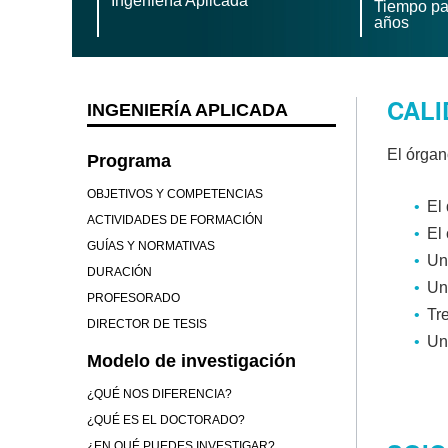
Ingeniería Aplicada
Tiempo par
años
CALI
INGENIERÍA APLICADA
El órgan
Programa
OBJETIVOS Y COMPETENCIAS
El 
ACTIVIDADES DE FORMACIÓN
El
GUÍAS Y NORMATIVAS
Un
DURACIÓN
Un
PROFESORADO
Tr
DIRECTOR DE TESIS
Un
Modelo de investigación
¿QUÉ NOS DIFERENCIA?
¿QUÉ ES EL DOCTORADO?
¿EN QUÉ PUEDES INVESTIGAR?