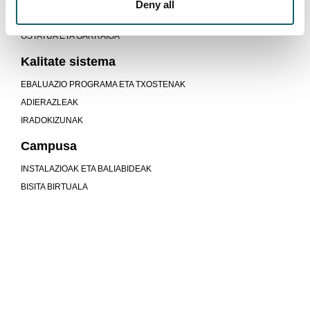
INSKRIPZIOA ETA MATRIKULA
Deny all
PREZIOAK, BEKAK ETA LAGUNTZAK
OSTATUA ETA GARRAIOA
Kalitate sistema
EBALUAZIO PROGRAMA ETA TXOSTENAK
ADIERAZLEAK
IRADOKIZUNAK
Campusa
INSTALAZIOAK ETA BALIABIDEAK
BISITA BIRTUALA
Unibertsitatea baino gehiago gara