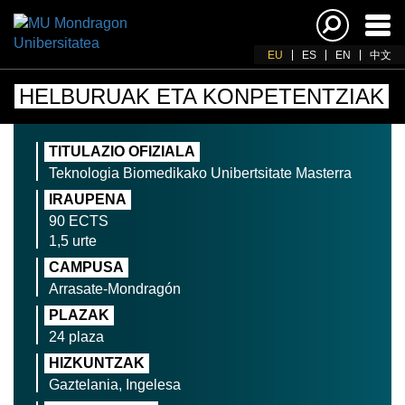
Akti
nab
EU
ES
EN
中文
HELBURUAK ETA KONPETENTZIAK
TITULAZIO OFIZIALA
Teknologia Biomedikako Unibertsitate Masterra
IRAUPENA
90 ECTS
1,5 urte
CAMPUSA
Arrasate-Mondragón
PLAZAK
24 plaza
HIZKUNTZAK
Gaztelania, Ingelesa