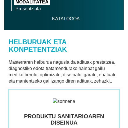
MODALITATEA
Presentziala
KATALOGOA
HELBURUAK ETA
KONPETENTZIAK
Masterraren helburua nagusia da adituak prestatzea,
diagnostiko edota tratamendurako hainbat gailu
mediko berritu, optimizatu, diseinatu, garatu, ebaluatu
eta mantentzeko gai izango diren adituak, zehazki..
PRODUKTU SANITARIOAREN
DISEINUA