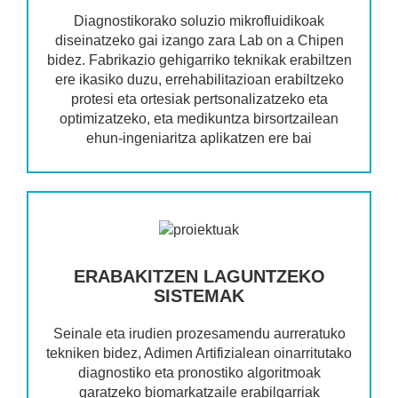
Diagnostikorako soluzio mikrofluidikoak
diseinatzeko gai izango zara Lab on a Chipen
bidez. Fabrikazio gehigarriko teknikak erabiltzen
ere ikasiko duzu, errehabilitazioan erabiltzeko
protesi eta ortesiak pertsonalizatzeko eta
optimizatzeko, eta medikuntza birsortzailean
ehun-ingeniaritza aplikatzen ere bai
ERABAKITZEN LAGUNTZEKO
SISTEMAK
Seinale eta irudien prozesamendu aurreratuko
tekniken bidez, Adimen Artifizialean oinarritutako
diagnostiko eta pronostiko algoritmoak
garatzeko biomarkatzaile erabilgarriak