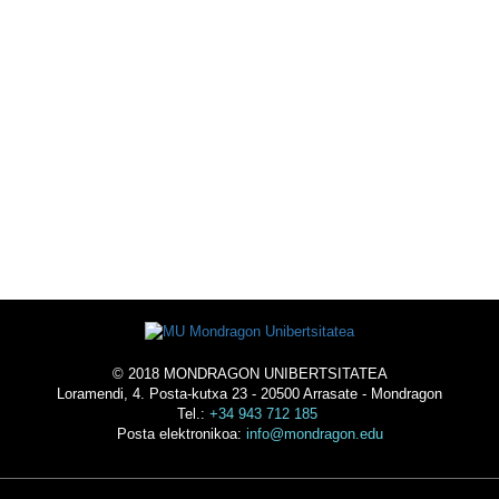
ESKOLAZ KANPOKO
EKINTZAK
UNIBERTSITATEAN BIZI
-
OSTATUA
© 2018 MONDRAGON UNIBERTSITATEA
Loramendi, 4. Posta-kutxa 23 - 20500 Arrasate - Mondragon
Tel.:
+34 943 712 185
Posta elektronikoa:
info@mondragon.edu