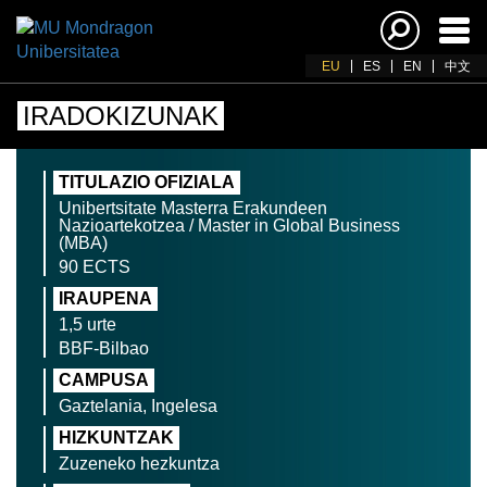
Akti
nab
EU
ES
EN
中文
IRADOKIZUNAK
TITULAZIO OFIZIALA
Unibertsitate Masterra Erakundeen
Nazioartekotzea / Master in Global Business
(MBA)
90 ECTS
IRAUPENA
1,5 urte
BBF-Bilbao
CAMPUSA
Gaztelania, Ingelesa
HIZKUNTZAK
Zuzeneko hezkuntza