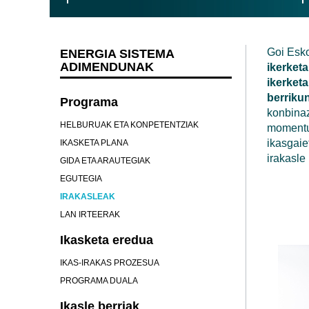
G
oi Esk
ENERGIA SISTEMA
ADIMENDUNAK
ikerketa
ikerketa
berriku
Programa
konbinaz
HELBURUAK ETA KONPETENTZIAK
moment
ikasgaie
IKASKETA PLANA
irakasle
GIDA ETA ARAUTEGIAK
EGUTEGIA
IRAKASLEAK
LAN IRTEERAK
Ikasketa eredua
IKAS-IRAKAS PROZESUA
PROGRAMA DUALA
Ikasle berriak