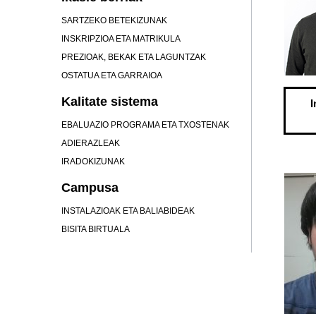
SARTZEKO BETEKIZUNAK
INSKRIPZIOA ETA MATRIKULA
PREZIOAK, BEKAK ETA LAGUNTZAK
OSTATUA ETA GARRAIOA
Kalitate sistema
I
EBALUAZIO PROGRAMA ETA TXOSTENAK
ADIERAZLEAK
IRADOKIZUNAK
Campusa
INSTALAZIOAK ETA BALIABIDEAK
BISITA BIRTUALA