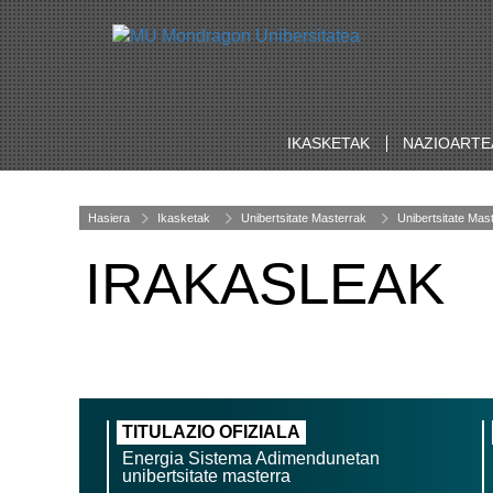
IKASKETAK
NAZIOARTE
Hasiera
Ikasketak
Unibertsitate Masterrak
Unibertsitate Mas
IRAKASLEAK
TITULAZIO OFIZIALA
Energia Sistema Adimendunetan
unibertsitate masterra