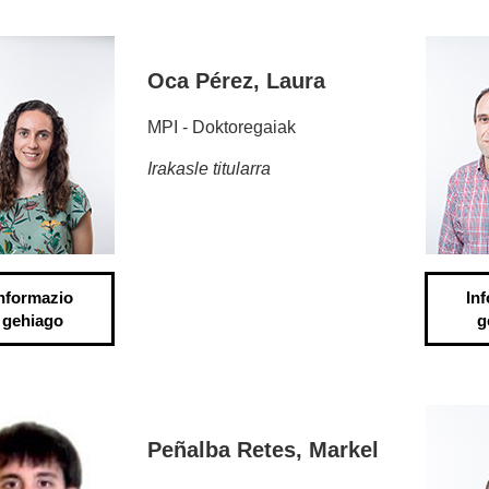
Oca Pérez, Laura
MPI - Doktoregaiak
Irakasle titularra
nformazio
In
gehiago
g
Peñalba Retes, Markel