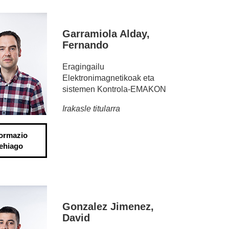
Garramiola Alday,
Fernando
Eragingailu
Elektronimagnetikoak eta
sistemen Kontrola-EMAKON
Irakasle titularra
formazio
ehiago
Gonzalez Jimenez,
David