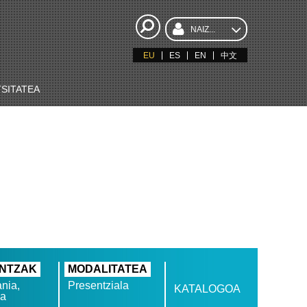
NAIZ...
EU
ES
EN
中文
SITATEA
UNTZAK
MODALITATEA
nia,
Presentziala
KATALOGOA
sa