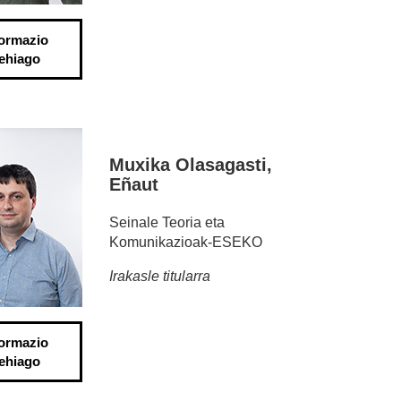
formazio
ehiago
Muxika Olasagasti,
Eñaut
Seinale Teoria eta
Komunikazioak-ESEKO
Irakasle titularra
formazio
ehiago