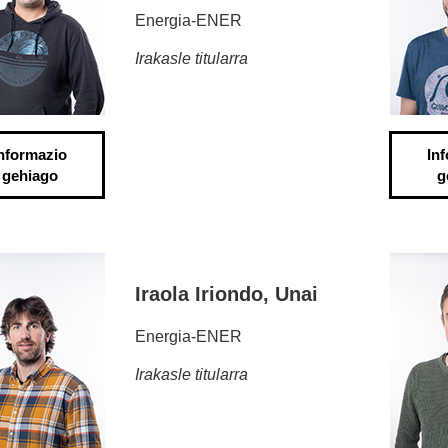
Energia-ENER
Irakasle titularra
nformazio
In
gehiago
g
Iraola Iriondo, Unai
Energia-ENER
Irakasle titularra