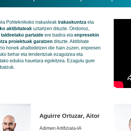
ola Politeknikoko irakasleak
irakaskuntza
eta
ko aktibitateak
uztartzen dituzte. Ondorioz,
 taldeetako partaide
ere badira eta
enpresekin
ntza proiektuak garatzen
dituzte. Aktibitate
io honek ahalbidetzen die hain zuzen, enpresen
uko
behar eta tendentziak ezagutzea eta
tako edukia hauetara egokitzea.
Ezagutu gure
 batzuk.
Aguirre Ortuzar, Aitor
Adimen Artifiziala-IA