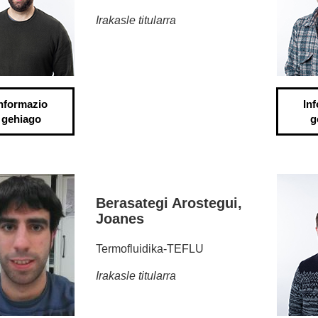
Irakasle titularra
nformazio
In
gehiago
g
Berasategi Arostegui,
Joanes
Termofluidika-TEFLU
Irakasle titularra