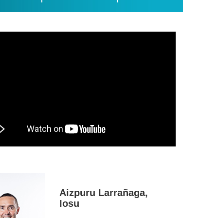
Aizpuru Larrañaga,
Iosu