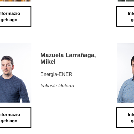
nformazio
In
gehiago
g
Mazuela Larrañaga,
Mikel
Energia-ENER
Irakasle titularra
nformazio
In
gehiago
g