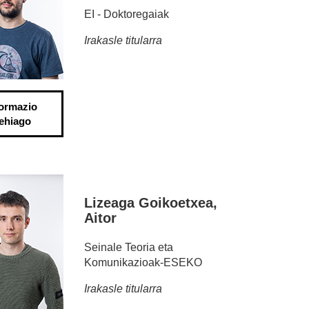
EI - Doktoregaiak
Irakasle titularra
formazio
ehiago
Lizeaga Goikoetxea,
Aitor
Seinale Teoria eta
Komunikazioak-ESEKO
Irakasle titularra