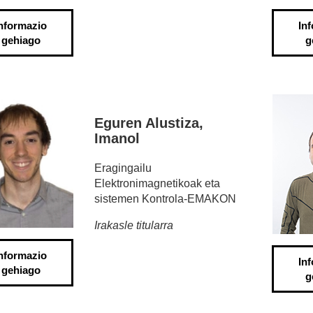
nformazio
In
gehiago
g
Eguren Alustiza,
Imanol
Eragingailu
Elektronimagnetikoak eta
sistemen Kontrola-EMAKON
Irakasle titularra
nformazio
In
gehiago
g