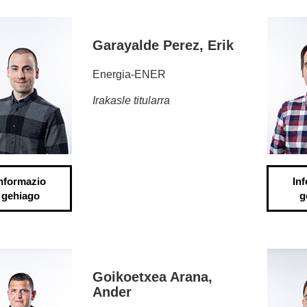
Garayalde Perez, Erik
Energia-ENER
Irakasle titularra
nformazio
In
gehiago
g
Goikoetxea Arana,
Ander