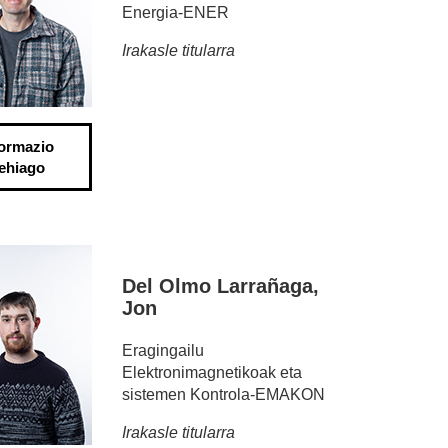
Energia-ENER
Irakasle titularra
formazio
ehiago
Del Olmo Larrañaga,
Jon
Eragingailu
Elektronimagnetikoak eta
sistemen Kontrola-EMAKON
Irakasle titularra