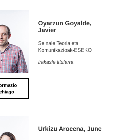
Oyarzun Goyalde,
Javier
Seinale Teoria eta
Komunikazioak-ESEKO
Irakasle titularra
formazio
ehiago
Urkizu Arocena, June