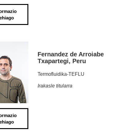
formazio
ehiago
Fernandez de Arroiabe
Txapartegi, Peru
Termofluidika-TEFLU
Irakasle titularra
formazio
ehiago