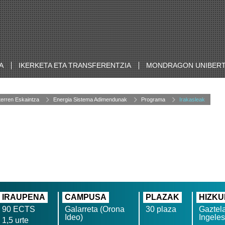
A
IKERKETA ETA TRANSFERENTZIA
MONDRAGON UNIBERT
terren Eskaintza
Energia Sistema Adimendunak
Programa
Irakasleak
IRAUPENA
CAMPUSA
PLAZAK
HIZK
90 ECTS
Galarreta (Orona
30 plaza
Gaztela
Ideo)
Ingele
1,5 urte