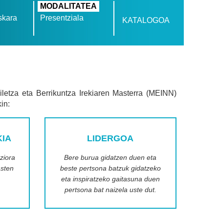
MODALITATEA
skara
Presentziala
KATALOGOA
ailetza eta Berrikuntza Irekiaren Masterra (MEINN)
in:
KIA
LIDERGOA
ziora
Bere burua gidatzen duen eta
asten
beste pertsona batzuk gidatzeko
eta inspiratzeko gaitasuna duen
pertsona bat naizela uste dut.