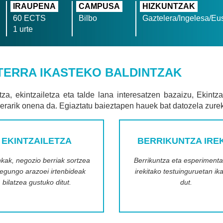
IRAUPENA
CAMPUSA
HIZKUNTZAK
60 ECTS
Bilbo
Gaztelera/Ingelesa/Eu
1 urte
ERRA IKASTEKO BALDINTZAK
tza, ekintzailetza eta talde lana interesatzen bazaizu, Ekintz
erarik onena da. Egiaztatu baieztapen hauek bat datozela zurek
EKINTZAILETZA
BERRIKUNTZA IRE
kak, negozio berriak sortzea
Berrikuntza eta esperimenta
 egungo arazoei irtenbideak
irekitako testuinguruetan ik
bilatzea gustuko ditut.
dut.