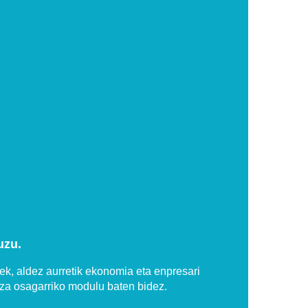
uzu.
ilek, aldez aurretik ekonomia eta enpresari
tza osagarriko modulu baten bidez.