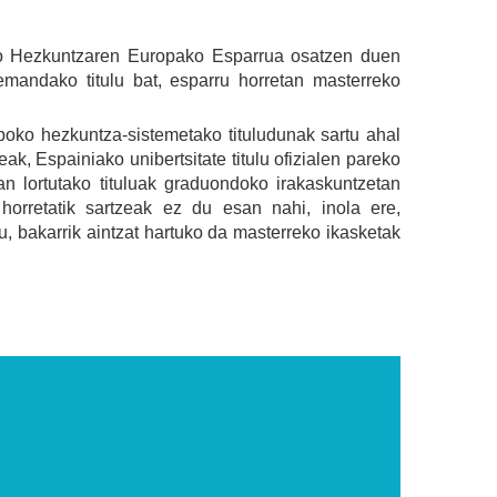
ilako Hezkuntzaren Europako Esparrua osatzen duen
mandako titulu bat, esparru horretan masterreko
oko hezkuntza-sistemetako tituludunak sartu ahal
ak, Espainiako unibertsitate titulu ofizialen pareko
an lortutako tituluak graduondoko irakaskuntzetan
orretatik sartzeak ez du esan nahi, inola ere,
u, bakarrik aintzat hartuko da masterreko ikasketak