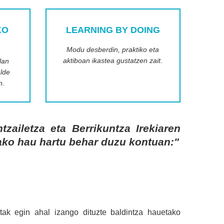
KO
LEARNING BY DOING
Modu desberdin, praktiko eta
aktiboan ikastea gustatzen zait.
lan
alde
n.
zailetza eta Berrikuntza Irekiaren
ako hau hartu behar duzu kontuan:"
ketak egin ahal izango dituzte baldintza hauetako