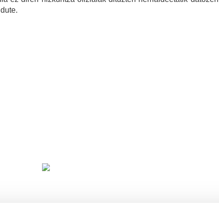
dute.
Unibertsitatea baino gehiago gara
EA
KI