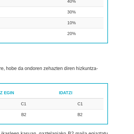
40%
30%
10%
20%
re, hobe da ondoren zehazten diren hizkuntza-
TZ EGIN
IDATZI
C1
C1
B2
B2
en ikasleen kasuan, gaztelaniako B2 maila egiaztatu