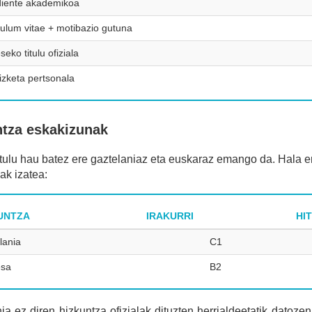
iente akademikoa
culum vitae + motibazio gutuna
seko titulu ofiziala
izketa pertsonala
ntza eskakizunak
itulu hau batez ere gaztelaniaz eta euskaraz emango da. Hala e
ak izatea:
UNTZA
IRAKURRI
HI
lania
C1
esa
B2
ia ez diren hizkuntza ofizialak dituzten herrialdeetatik datoz