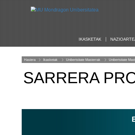
IKASKETAK
NAZIOARTE
Hasiera
Ikasketak
Unibertsitate Masterrak
Unibertsitate Mas
SARRERA PRO
E