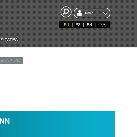
NAIZ...
EU
ES
EN
中文
SITATEA
arrera Profila
INN