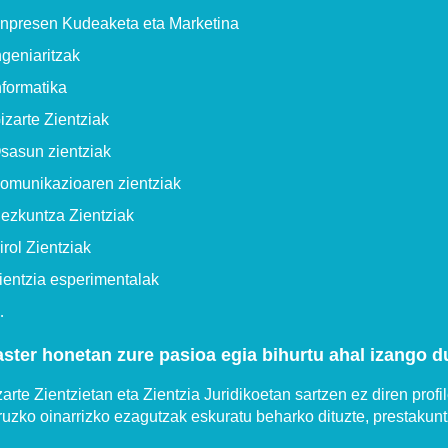
npresen Kudeaketa eta Marketina
ngeniaritzak
nformatika
izarte Zientziak
sasun zientziak
omunikazioaren zientziak
ezkuntza Zientziak
irol Zientziak
ientzia esperimentalak
…
ster honetan zure pasioa egia bihurtu ahal izango d
arte Zientzietan eta Zientzia Juridikoetan sartzen ez diren prof
ruzko oinarrizko ezagutzak eskuratu beharko dituzte, prestakun