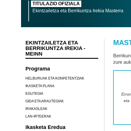
TITULAZIO OFIZIALA
Ekintzailetza eta Berrikuntza Irekia Masterra
MAST
EKINTZAILETZA ETA
BERRIKUNTZA IREKIA -
MEINN
Berrikun
zure auk
Programa
HELBURUAK ETA KONPETENTZIAK
IKASKETA PLANA
EGUTEGIA
Erron
eta
GIDA ETA ARAUTEGIAK
IRAKASLEAK
LAN-IRTEERAK
Ikasketa Eredua