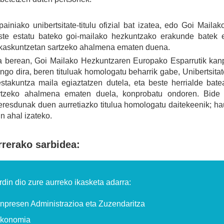
painiako unibertsitate-titulu ofizial bat izatea, edo Goi Ma
ste estatu bateko goi-mailako hezkuntzako erakunde batek e
akaskuntzetan sartzeko ahalmena ematen duena.
a berean, Goi Mailako Hezkuntzaren Europako Esparrutik kanp
ngo dira, beren tituluak homologatu beharrik gabe, Unibertsitate
estakuntza maila egiaztatzen dutela, eta beste herrialde bate
rtzeko ahalmena ematen duela, konprobatu ondoren. Bide h
teresdunak duen aurretiazko titulua homologatu daitekeenik; ha
n ahal izateko.
rerako sarbidea:
rdin dio zure aurreko ikasketa adarra:
npresen Administrazioa eta Zuzendaritza
konomia