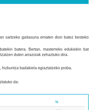
an sartzeko gaitasuna ematen dion batez besteko
batekin batera. Bertan, masterreko edukiekin bat
ltzatzen duten arrazoiak zehaztuko dira.
an, hizkuntza badakiela egiaztatzeko proba.
ztatuko da:
%