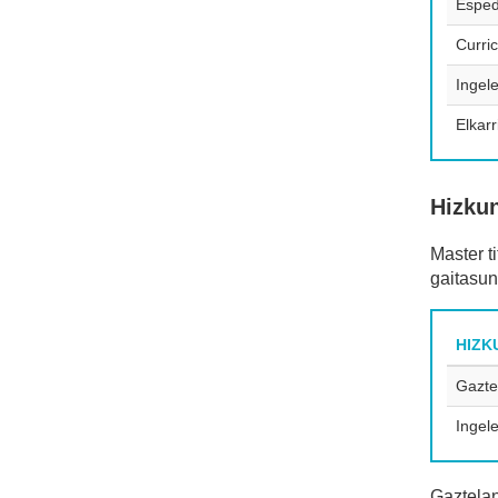
Esped
Curri
Ingele
Elkarr
Hizku
Master t
gaitasun
HIZK
Gazte
Ingel
Gaztelan