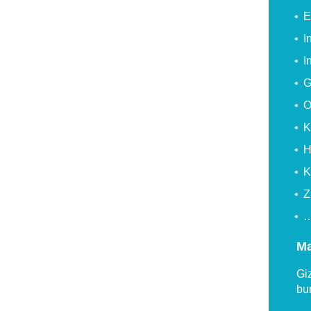
E
I
I
G
O
K
H
K
Z
Ma
Giz
bu