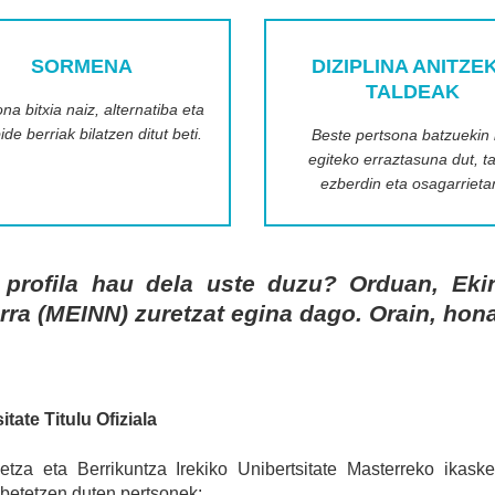
SORMENA
DIZIPLINA ANITZE
TALDEAK
na bitxia naiz, alternatiba eta
ide berriak bilatzen ditut beti.
Beste pertsona batzuekin 
egiteko erraztasuna dut, t
ezberdin eta osagarrieta
 profila hau dela uste duzu? Orduan, Ekint
rra (MEINN) zuretzat egina dago. Orain, hon
itate Titulu Ofiziala
letza eta Berrikuntza Irekiko Unibertsitate Masterreko ikas
betetzen duten pertsonek: