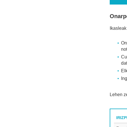
Onarpe
Ikasleak
On
no
Cu
da
Elk
Ing
Lehen ze
IRIZ