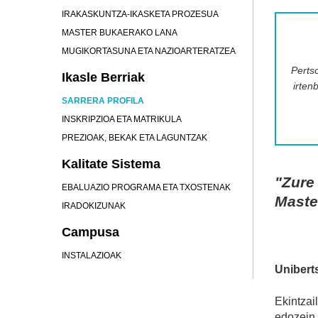
IRAKASKUNTZA-IKASKETA PROZESUA
MASTER BUKAERAKO LANA
MUGIKORTASUNA ETA NAZIOARTERATZEA
Pertso
Ikasle Berriak
irtenb
SARRERA PROFILA
INSKRIPZIOA ETA MATRIKULA
PREZIOAK, BEKAK ETA LAGUNTZAK
Kalitate Sistema
"Zure
EBALUAZIO PROGRAMA ETA TXOSTENAK
Maste
IRADOKIZUNAK
Campusa
INSTALAZIOAK
Uniberts
Ekintzai
edozein 