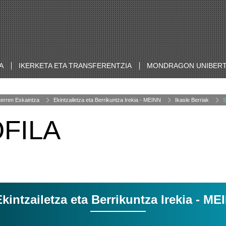
A
IKERKETA ETA TRANSFERENTZIA
MONDRAGON UNIBERT
terren Eskaintza
Ekintzailetza eta Berrikuntza Irekia - MEINN
Ikasle Berriak
S
FILA
kintzailetza eta Berrikuntza Irekia - ME