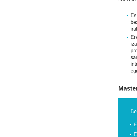
Es
be
ir
Er
iza
pr
sa
in
egi
Master
Be
E
E