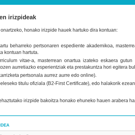
n irizpideak
 onartzeko, honako irizpide hauek hartuko dira kontuan:
artu beharreko pertsonaren espediente akademikoa, masterre
ta kontuan hartuta.
rriculum vitae-a, masterrean onartua izateko eskaera gutun 
tozen aurretiazko esperientziak eta prestakuntza hori egitera bu
arrizketa pertsonala aurrez aurre edo online).
eleseko titulu ofiziala (B2-First Certificate), edo halakorik eze
haztutako irizpide bakoitza honako ehuneko hauen arabera ha
PIDEA