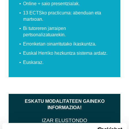
Online + saio presentzialak.
13 ECTSko practicuma: abenduan eta
martxoan.
Bi tutoreren jarraipen
pertsonalizatuarekin.
Erronketan oinarritutako ikaskuntza.
Euskal Herriko hezkuntza sistema ardatz.
Euskaraz.
ESKATU MODALITATEEN GAINEKO
INFORMAZIOA!
IZAR ELUSTONDO
+34 600 01 12 69