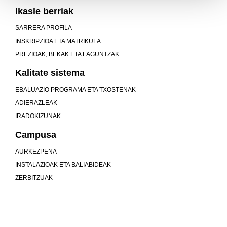
Ikasle berriak
SARRERA PROFILA
INSKRIPZIOA ETA MATRIKULA
PREZIOAK, BEKAK ETA LAGUNTZAK
Kalitate sistema
EBALUAZIO PROGRAMA ETA TXOSTENAK
ADIERAZLEAK
IRADOKIZUNAK
Campusa
AURKEZPENA
INSTALAZIOAK ETA BALIABIDEAK
ZERBITZUAK