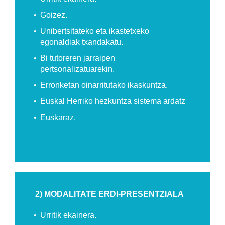
Goizez.
Unibertsitateko eta ikastetxeko
egonaldiak txandakatu.
Bi tutoreren jarraipen
pertsonalizatuarekin.
Erronketan oinarritutako ikaskuntza.
Euskal Herriko hezkuntza sistema ardatz
Euskaraz.
2) MODALITATE ERDI-PRESENTZIALA
Urritik ekainera.