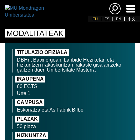
Akti
nab
EU
ES
EN
中文
MODALITATEAK
TITULAZIO OFIZIALA
DBHn, Batxilergoan, Lanbide Heziketan eta
hizkuntzen irakaskuntzan irakasle gisa aritzeko
gaitzen duen Unibertsitate Masterra
IRAUPENA
60 ECTS
Urte 1
CAMPUSA
Eskoriatza eta As Fabrik Bilbo
PLAZAK
50 plaza
HIZKUNTZA