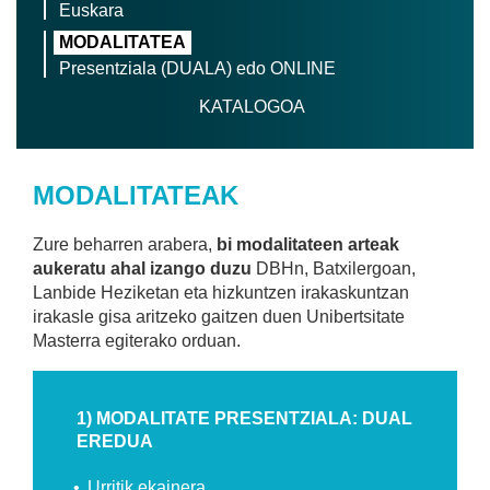
Euskara
MODALITATEA
Presentziala (DUALA) edo ONLINE
KATALOGOA
MODALITATEAK
Zure beharren arabera,
bi modalitateen arteak
aukeratu ahal izango duzu
DBHn, Batxilergoan,
Lanbide Heziketan eta hizkuntzen irakaskuntzan
irakasle gisa aritzeko gaitzen duen Unibertsitate
Masterra egiterako orduan.
1) MODALITATE PRESENTZIALA: DUAL
EREDUA
Urritik ekainera.