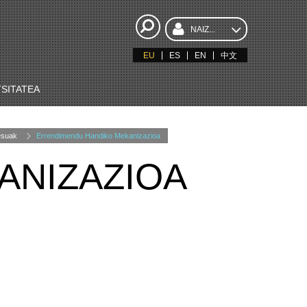
NAIZ...
EU
ES
EN
中文
SITATEA
zesuak
Errendimendu Handiko Mekanizazioa
ANIZAZIOA