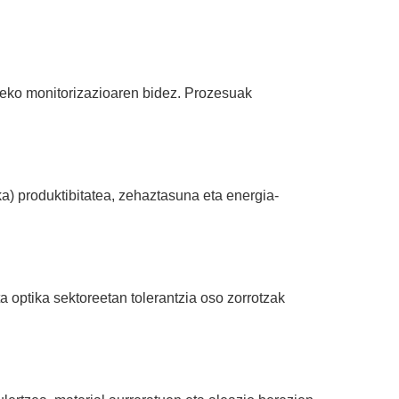
aleko monitorizazioaren bidez. Prozesuak
.
ka) produktibitatea, zehaztasuna eta energia-
a optika sektoreetan tolerantzia oso zorrotzak