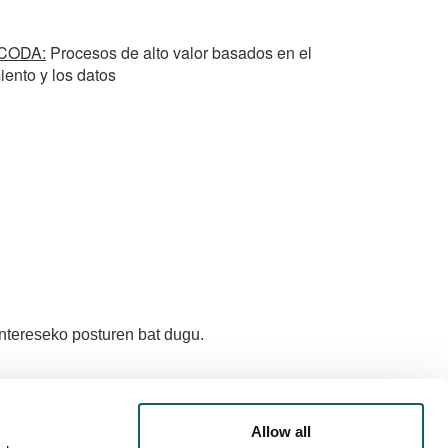
CODA:
Procesos de alto valor basados en el
ento y los datos
intereseko posturen bat dugu.
i eskaintzak
Allow all