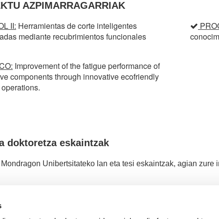
EKTU AZPIMARRAGARRIAK
L II:
Herramientas de corte inteligentes
PRO
adas mediante recubrimientos funcionales
conocimi
CO:
Improvement of the fatigue performance of
ve components through innovative ecofriendly
g operations.
a doktoretza eskaintzak
Mondragon Unibertsitateko lan eta tesi eskaintzak, agian zure 
s
Lan eskaintzak
Tes