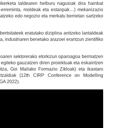
kerketa taldearen helburu nagusiak dira hainbat
na-erreminta, moldeak eta estanpak…) mekanizazio
katzeko edo negozio eta merkatu berrietan sartzeko
bertsitateek eratutako diziplina anitzeko lantaldeak
a, industriaren benetako arazoei erantzun zientifiko
zioaren sektorerako etorkizun oparoagoa bermatzen
 egiteko gauzatzen diren proiektuak eta eskaintzen
ritza, Goi Mailako Formazio Zikloak) eta ikastaro
hitzaldiak (12th CIRP Conference on Modelling
 GA 2022).