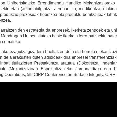
on Unibertsitateko Errendimendu Handiko Mekanizaziorako i
 sektoretan (automobilgintza, aeronautika, medikuntza, maki
produkzio prozesuak hobetzea eta produktu berritzaileak fabri
ortzea.
jarraitzen den estrategia da enpresek, ikerketa zentroek eta uni
 Mondragon Unibertsitateko beste ikerketa lerro batzuekin bater
ua emateko.
tako ezagutza gizartera bueltatzen dela eta horrela mekaniza
n dela erakusten duten adibideak dira enpresei transferentziak
inbat titulazioren Prestakuntza arautua (Dokotretza, Ingenia
tuak (Mekanizazioan Espezializatzeko Jardunaldiak) edo 
g Operations, 5th CIRP Conference on Surface Integrity, CIRP