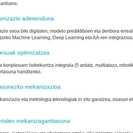
jarduera:
anizazio adimenduna
zazio osoa biki digitalen, modelo prediktiboen eta denbora erre
tzeko Machine Learning, Deep Learning eta AA-ren integrazioa
zesuak optimizatzea
a konplexuen hobekuntza integrala (5 ardatz, multiataza, roboti
rtasuna handitzeko.
tasunezko mekanizazioa
anizazio eta metrologia teknologiak in situ garatzea, osasun et
erialen mekanizagarritasuna