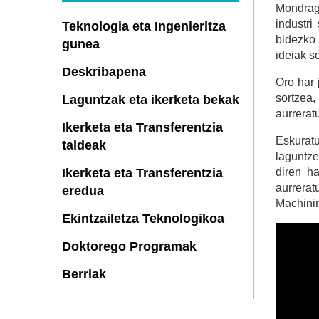
Mondrag
industri
Teknologia eta Ingenieritza
bidezko 
gunea
ideiak s
Deskribapena
Oro har 
sortzea,
Laguntzak eta ikerketa bekak
aurrerat
Ikerketa eta Transferentzia
Eskuratu
taldeak
laguntze
Ikerketa eta Transferentzia
diren ha
aurrera
eredua
Machinin
Ekintzailetza Teknologikoa
Doktorego Programak
Berriak