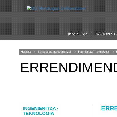
IKASKETAK
NAZIOARTE
Hasiera
Ikerketa eta transferentzia
Ingenieritza - Teknologia
ERRENDIMEND
ERRE
INGENIERITZA -
TEKNOLOGIA