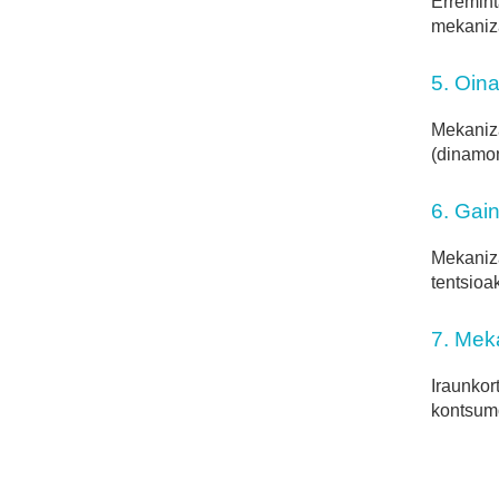
Erremint
mekaniz
5. Oin
Mekaniza
(dinamom
6. Gai
Mekaniza
tentsioa
7. Mek
Iraunkort
kontsumo