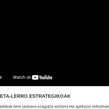
KETA-LERRO ESTRATEGIKOAK
 taldeak bere jarduera ezagutza sortzera eta aplikazio industrial