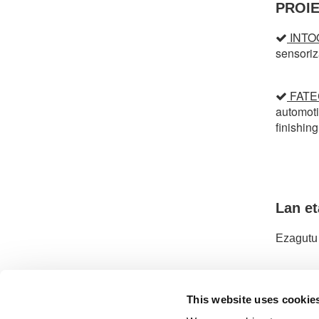
PROI
INTOO
sensoriz
FATE
automoti
finishin
Lan et
Ezagutu 
This website uses cookie