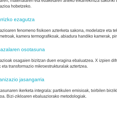
aren, materialaren eta ebaketaren arteko elkarrekintza sakonki u
azioa hobetzeko.
arrizko ezagutza
zioaren fenomeno fisikoen azterketa sakona, modelatze eta te
etroak, kamera termografikoak, abiadura handiko kamerak, pir
nazalaren osotasuna
zioak osagaien bizitzan duen eragina ebaluatzea. X izpien difra
k eta transformazio mikroestrukturalak aztertzea.
anizazio jasangarria
asunaren ikerketa integrala: partikulen emisioak, txirbilen birzik
a. Bizi-zikloaren ebaluaziorako metodologiak.