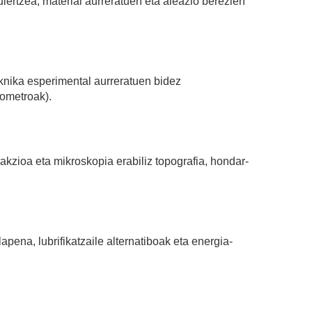
lertzea, material aurreratuen eta aleazio berezien
knika esperimental aurreratuen bidez
ometroak).
kzioa eta mikroskopia erabiliz topografia, hondar-
lapena, lubrifikatzaile alternatiboak eta energia-