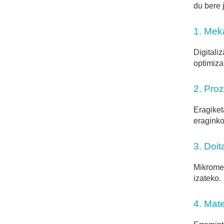
du bere 
1. Mek
Digitali
optimiza
2. Pro
Eragiket
eraginko
3. Doi
Mikromek
izateko.
4. Mat