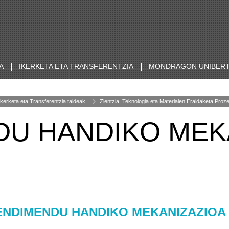
A
IKERKETA ETA TRANSFERENTZIA
MONDRAGON UNIBERT
Ikerketa eta Transferentzia taldeak
Zientzia, Teknologia eta Materialen Eraldaketa Pro
U HANDIKO MEK
NDIMENDU HANDIKO MEKANIZAZIOA